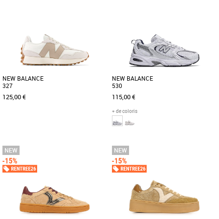
36
37
38
37
38
40
41
42
44
Baskets femme
Baskets femme
Fais le plein de confiance en toi avec
Cette nouvelle version de la légendaire
les dernières sneakers PUMA inspirées
Suede s'inspire de l'héritage de PUMA
du tennis. Dotée d'une [...]
en matière de breakdance [...]
NEW BALANCE
NEW BALANCE
327
530
125,00 €
115,00 €
+ de coloris
36
37
38
38.5
39.5
40
37
38
38.5
39.5
41.5
42
43
45
Baskets femme
Baskets femme
Découvrez les New Balance 327, des
La 530 est de retour et elle débarque
baskets féminines alliant style et
dans une gamme de nouveaux coloris
confort pour la saison Printemps [...]
époustouflants. S'inspirant [...]