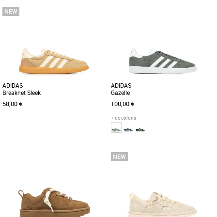
41 1/3
42
42 2/3
43 1/3
44
45 1/3
37 1/3
38
46
Baskets femme
Découvrez les adidas Samba OG W, une
Baskets femme
combinaison parfaite d'élégance et de
Une chaussure née dans le sport
confort pour les femmes [...]
devenue une icône intemporelle. Cette
sneaker Gazelle adidas associe [...]
ADIDAS
ADIDAS
Breaknet Sleek
Gazelle
58,00 €
100,00 €
+ de coloris
37 1/3
38
38 2/3
39 1/3
40
40
41 1/3
42
42 2/3
43 1/3
44
45 1/3
46
Baskets femme
Découvrez les adidas Breaknet Sleek,
Baskets femme
des baskets féminines au design
L’essence même de la simplicité, au top
élégant et épuré, parfaites [...]
du style depuis trois décennies.
Réédition du modèle [...]