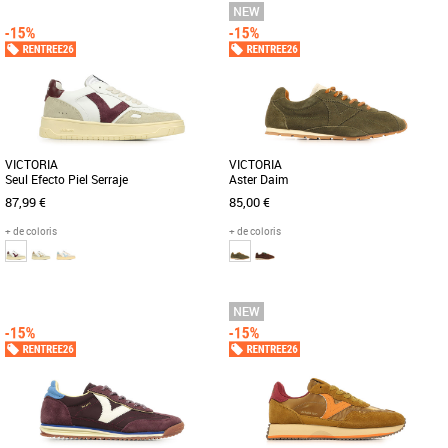
36
37
38
39
40
41
37
38
39
40
Baskets femme
Baskets femme
Baskets pour femme fabriquées en
Découvrez la Victoria Aster Daim, une
Espagne avec une combinaison de cuir
basket féminine alliant élégance et
de la meilleure qualité, certifié [...]
confort pour la saison [...]
VICTORIA
VICTORIA
Seul Efecto Piel Serraje
Aster Daim
87,99 €
85,00 €
+ de coloris
+ de coloris
37
38
40
37
38
39
40
Baskets femme
Baskets femme
Baskets sportives blanches unisexes
Découvrez la Victoria Aster Daim, une
fabriquées en matériau effet cuir et
basket féminine alliant élégance et
pièces en croûte de cuir. [...]
confort pour accompagner [...]