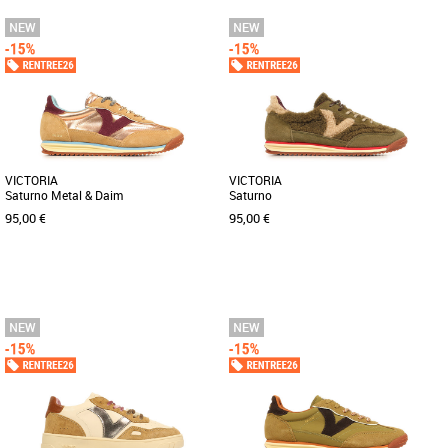
37
38
39
40
37
38
39
40
Baskets femme
Baskets femme
Découvrez les baskets Victoria Saturno
Découvrez les baskets Victoria Saturno
Nylon & Daim, un modèle alliant
Serraje Nylon, une alliance parfaite
élégance et confort pour sublimer [...]
entre style et confort pour [...]
VICTORIA
VICTORIA
Saturno Metal & Daim
Saturno
95,00 €
95,00 €
36
37
38
39
37
38
39
40
Baskets femme
Baskets femme
Découvrez les baskets Victoria Saturno
Découvrez les baskets Victoria Saturno,
Metal & Daim, une alliance parfaite
une alliance parfaite entre style et
entre élégance et confort, [...]
confort pour la saison [...]