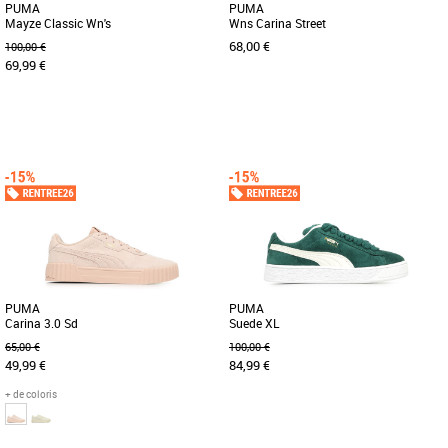
PUMA
PUMA
Mayze Classic Wn's
Wns Carina Street
68,00 €
100,00 €
69,99 €
36
37
39
40
36
37
39
40
Baskets femme
Baskets femme
Conçue pour les filles branchées, les
Remise au goût du jour, la collection
passionnés de la rue et les férus de
Carina est un véritable emblème des
tendance, en fait, pour [...]
années 80 pour un style [...]
PUMA
PUMA
Carina 3.0 Sd
Suede XL
65,00 €
100,00 €
49,99 €
84,99 €
+ de coloris