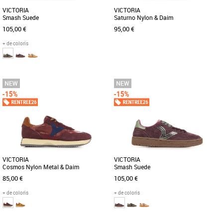
VICTORIA
VICTORIA
Smash Suede
Saturno Nylon & Daim
105,00 €
95,00 €
+ de coloris
36
37
38
39
40
37
38
39
40
Baskets femme
Baskets femme
Découvrez la basket Victoria Smash
Découvrez les baskets Victoria Saturno
Suede, une chaussure féminine alliant
Nylon & Daim, un modèle élégant et
élégance et confort pour [...]
confortable idéal pour [...]
VICTORIA
VICTORIA
Cosmos Nylon Metal & Daim
Smash Suede
85,00 €
105,00 €
+ de coloris
+ de coloris