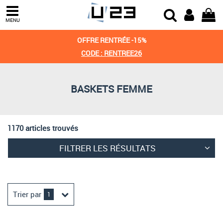
Trier par
MENU
Derniers arrivages
OFFRE RENTRÉE -15%
Prix croissant
CODE : RENTREE26
Prix décroissant
BASKETS FEMME
Meilleures remises
1170 articles trouvés
FILTRER LES RÉSULTATS
Trier par
1