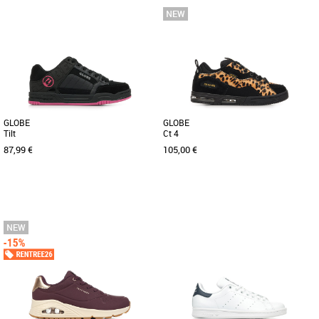
37
38
39
40
37
38
39
40
Baskets femme
Baskets femme
Découvrez les baskets Victoria Cosmos
Découvrez les Victoria Smash Suede,
Nylon Metal & Daim, une alliance
des baskets pour femmes alliant
parfaite entre élégance et [...]
confort et élégance, idéales [...]
GLOBE
GLOBE
Tilt
Ct 4
87,99 €
105,00 €
42
43
44
39
40
Baskets femme
Baskets femme
Découvrez le Globe Tilt, une paire de
Découvrez la basket Globe Ct 4, une
baskets qui allie style et confort pour
alliance parfaite entre style audacieux
tous les passionnés de [...]
et confort optimal pour [...]