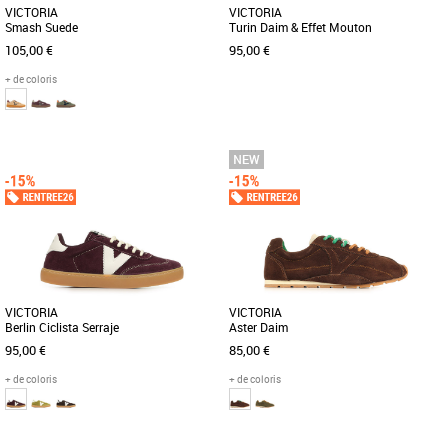
VICTORIA
VICTORIA
Smash Suede
Turin Daim & Effet Mouton
105,00 €
95,00 €
+ de coloris
37
38
39
40
37
38
39
40
Baskets femme
Baskets femme
Découvrez la Victoria Smash Suede,
Découvrez les baskets Victoria Turin
une basket féminine alliant élégance et
Daim & Effet Mouton, l'alliance parfaite
confort pour vos looks [...]
entre élégance et confort [...]
VICTORIA
VICTORIA
Berlin Ciclista Serraje
Aster Daim
95,00 €
85,00 €
+ de coloris
+ de coloris