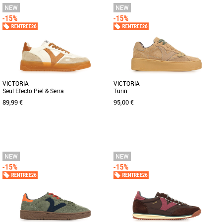
37
38
39
40
37
38
39
40
Baskets femme
Baskets femme
Découvrez la Victoria Saturno, une
Baskets sportives blanches unisexes
basket élégante et légère, conçue pour
fabriquées en matériau effet cuir et
accompagner les femmes [...]
pièces en croûte de cuir. [...]
VICTORIA
VICTORIA
Seul Efecto Piel & Serra
Turin
89,99 €
95,00 €
37
38
39
40
37
38
39
Baskets femme
Baskets femme
Découvrez la Victoria Seul Efecto Piel &
Découvrez la basket Victoria Turin, une
Serra, une basket féminine alliant
élégante chaussure féminine conçue
élégance et confort pour [...]
pour allier style et [...]