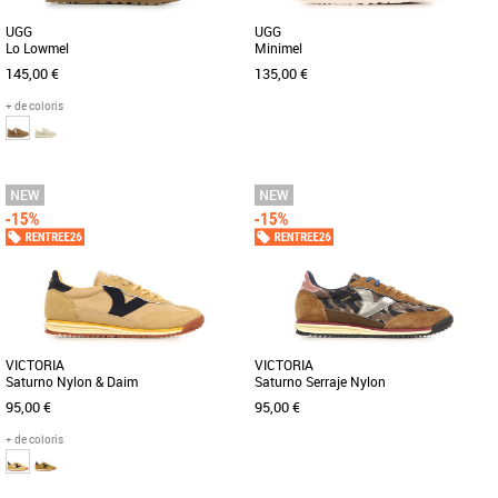
UGG
UGG
Lo Lowmel
Minimel
145,00 €
135,00 €
+ de coloris
36
37
38
39
40
37
38
39
Baskets femme
Baskets femme
Offrant la fonctionnalité d’une basket et
Découvrez les UGG Minimel, des
le confort d’un chausson, notre Lo
baskets alliant élégance et confort,
Lowmel mise sur les [...]
parfaitement adaptées à la saison [...]
VICTORIA
VICTORIA
Saturno Nylon & Daim
Saturno Serraje Nylon
95,00 €
95,00 €
+ de coloris