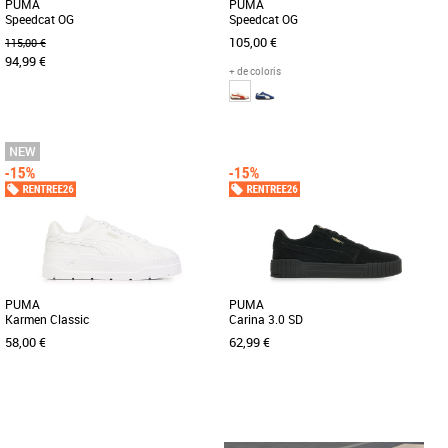
PUMA
PUMA
Speedcat OG
Speedcat OG
105,00 €
115,00 €
94,99 €
+ de coloris
40
37
38
39
40
41
42
42.5
43
44
45
46
Baskets femme
La PUMA Speedcat OG incarne
Baskets femme
l’alliance parfaite entre style légendaire
Découvrez les PUMA Speedcat OG, des
et confort moderne. Conçue [...]
baskets au design iconique alliant style
et performance. Conçues [...]
PUMA
PUMA
Karmen Classic
Carina 3.0 SD
58,00 €
62,99 €
36
37
36
37
38
39
40
41