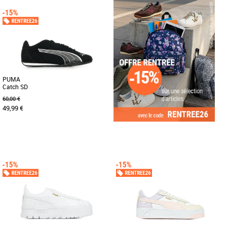
Baskets femme
Baskets femme
Découvrez les PUMA Karmen Classic,
Fais le plein de confiance en toi avec
des baskets unisexes conçues pour
les dernières sneakers PUMA inspirées
allier style et confort au quotidien. [...]
du tennis. Dotée d'une [...]
PUMA
Catch SD
60,00 €
49,99 €
37
39
45
46
47
Baskets femme
Conçues pour les personnes qui aiment
les essentiels, ces sneakers misent sur
un look épuré et sans [...]