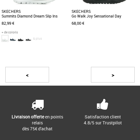
SKECHERS
SKECHERS
Summits Diamond Dream Slip Ins
Go Walk Joy Sensational Day
82,99 €
68,00 €
+ de coloris
& plus
37
38
39
40
41
36
37
40
41
Page
2
/ 23
Baskets femme
Baskets femme
Accélérez votre rythme avec une plus
Marchez toute la journée dans un
grande facilité de port et un confort
confort amorti avec la chaussure
<
>
platine grâce à la Skechers [...]
Skechers GOwalk Joy™ - Sensational [...]
Livraison offerte
en points
Satisfaction client
relais
4.8/5 sur Trustpilot
dès 75€ d'achat