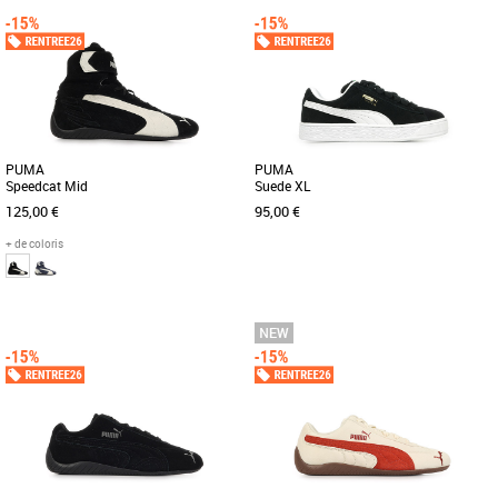
PUMA
PUMA
Speedcat Mid
Suede XL
125,00 €
95,00 €
+ de coloris
41
42.5
43
44
44.5
36
37
39
Baskets femme
Baskets femme
Un classique de PUMA inspiré par la
Cette nouvelle version de la légendaire
vitesse des circuits : la Speedcat OG.
Suede s'inspire de l'héritage de PUMA
Elle se distingue par sa [...]
en matière de breakdance [...]