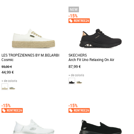
37
38
39
40
36
37
38
39
40
Baskets femme
Baskets femme
Découvrez la basket Victoria Seul
Découvrez la Timberland Field Trekker
Clous, une alliance parfaite entre style
Low Lace, une basket alliant style et
et confort pensée pour les [...]
fonctionnalité idéale [...]
LES TROPÉZIENNES BY M.BELARBI
SKECHERS
Cosmic
Arch Fit Uno Relaxing On Air
87,99 €
55,00 €
44,99 €
+ de coloris
+ de coloris
37
38
39
40
36
37
38
39
40
41
Baskets femme
Baskets femme
C'est l'indispensable de votre été ! Un
Découvrez les Skechers Arch Fit Uno
esprit espadrille dans une tennis
Relaxing On Air, des baskets féminines
compensée qui allie style [...]
alliant confort et style. [...]