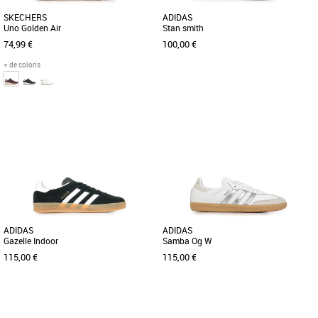
SKECHERS
ADIDAS
Uno Golden Air
Stan smith
74,99 €
100,00 €
+ de coloris
36
37
38
39
40
41
36
37 1/3
38
Baskets femme
Baskets femme
Découvrez les Skechers Uno Golden Air,
La Stan Smith a fait son grand retour !
des baskets féminines alliant style et
Le modèle emblématique de la marque
confort pour la saison [...]
adidas et du monde [...]
ADIDAS
ADIDAS
Gazelle Indoor
Samba Og W
115,00 €
115,00 €