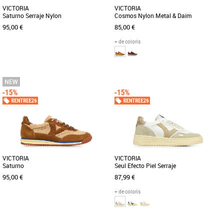
VICTORIA
VICTORIA
Saturno Serraje Nylon
Cosmos Nylon Metal & Daim
95,00 €
85,00 €
+ de coloris
36
37
38
39
40
37
38
39
40
Baskets femme
Baskets femme
Découvrez les Victoria Saturno Serraje
Découvrez les baskets Victoria Cosmos
Nylon, un modèle de baskets qui allie
Nylon Metal & Daim, un mélange parfait
élégance et confort [...]
de style et de confort [...]
VICTORIA
VICTORIA
Saturno
Seul Efecto Piel Serraje
95,00 €
87,99 €
+ de coloris