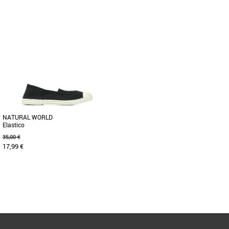
36
37
37
Baskets femme natural world
Baskets femme natural world
Les produits de la marque Natural
Les Lavanda Natural World Eco sont le
World Eco sont le résultat des points
résultat des points suivants : qualité,
suivants: Qualité, Confort, [...]
confort, conscience écologique [...]
NATURAL WORLD
Elastico
35,00 €
17,99 €
37
Page
1
/ 1
Baskets femme natural world
Les produits de la marque Natural
World Eco sont le résultat des points
suivants: Qualité, Confort, [...]