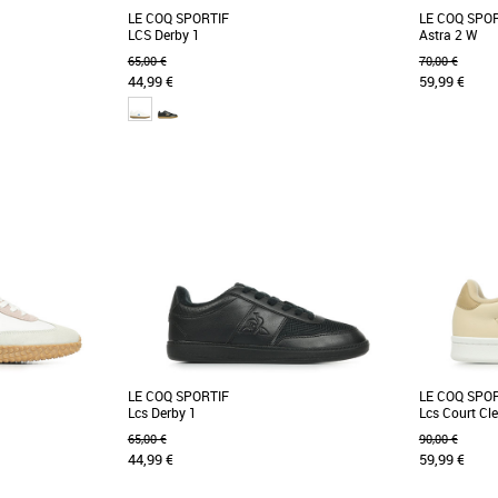
LE COQ SPORTIF
LE COQ SPO
LCS Derby 1
Astra 2 W
65,00 €
70,00 €
44,99 €
59,99 €
41
37
portif
Chaussures femme le coq sportif
Chaussures f
haussure au design
La LCS Derby est une version élégante et
L'Astra 2 inc
n cuir épurée et son
contemporaine d'une chaussure classique
pour un sty
avec un profil bas, [...]
die-cut [...]
LE COQ SPORTIF
LE COQ SPO
Lcs Derby 1
Lcs Court Cl
65,00 €
90,00 €
44,99 €
59,99 €