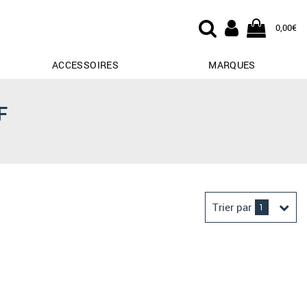
0,00€
ACCESSOIRES
MARQUES
F
Trier par
1
Derniers arrivages
Prix croissant
Prix décroissant