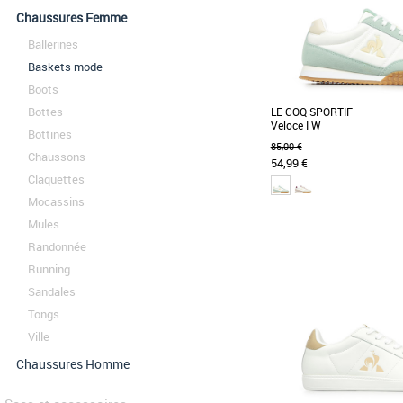
Chaussures Femme
Ballerines
Baskets mode
Boots
Bottes
LE COQ SPORTIF
Veloce I W
Bottines
85,00 €
Chaussons
54,99 €
Claquettes
Mocassins
36
37
38
39
40
Mules
Chaussures femme le coq s
Randonnée
Plongez dans la nostalgie
Running
la running Veloce, tout
archives pour [...]
Sandales
Tongs
Ville
Chaussures Homme