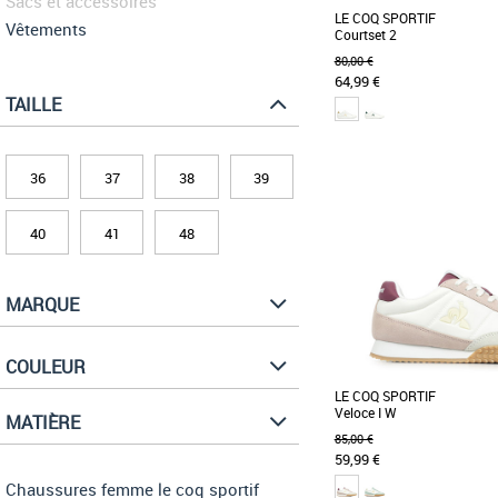
Sacs et accessoires
LE COQ SPORTIF
Vêtements
Courtset 2
80,00 €
64,99 €
TAILLE
48
36
37
38
39
Chaussures femme le coq s
La Courtset 2 est une c
intemporel, avec sa tige e
logo tricolore [...]
40
41
48
MARQUE
COULEUR
LE COQ SPORTIF
Veloce I W
MATIÈRE
85,00 €
59,99 €
Chaussures femme le coq sportif