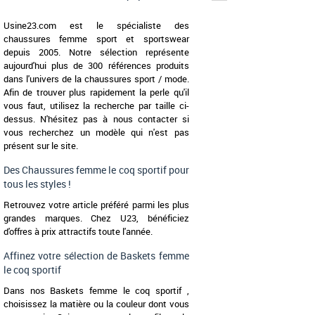
37
39
Usine23.com est le spécialiste des
chaussures femme sport et sportswear
Chaussures femme le coq s
Plongez dans la nostalgie
depuis 2005. Notre sélection représente
la running Veloce, tout droi
aujourd'hui plus de 300 références produits
pour [...]
dans l'univers de la chaussures sport / mode.
Afin de trouver plus rapidement la perle qu'il
vous faut, utilisez la recherche par taille ci-
dessus. N'hésitez pas à nous contacter si
vous recherchez un modèle qui n'est pas
présent sur le site.
Des Chaussures femme le coq sportif pour
tous les styles !
Retrouvez votre article préféré parmi les plus
grandes marques. Chez U23, bénéficiez
d'offres à prix attractifs toute l'année.
Affinez votre sélection de Baskets femme
le coq sportif
Dans nos Baskets femme le coq sportif ,
choisissez la matière ou la couleur dont vous