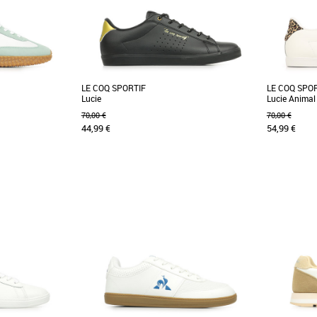
LE COQ SPORTIF
LE COQ SPO
Lucie
Lucie Animal
70,00 €
70,00 €
44,99 €
54,99 €
36
37
38
39
38
portif
Chaussures femme le coq sportif
Chaussures f
 des années 90 avec
Découvrez ce modèle alliant cuir premium et
Découvrez l
 droit sortie dess
design soigné avec un détail perforé subtil sur
Animal, une 
la face [...]
confort pour la