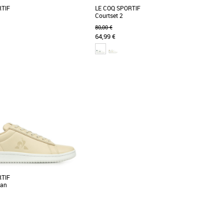
RTIF
LE COQ SPORTIF
Courtset 2
80,00 €
64,99 €
40
emme le coq sportif
Chaussures femme le coq sportif
arne le look rétro-Running revisité
La Courtset 2 est une chaussure au design
le moderne. Dotée d'une semelle
intemporel, avec sa tige en cuir épurée et son
logo tricolore [...]
RTIF
ean