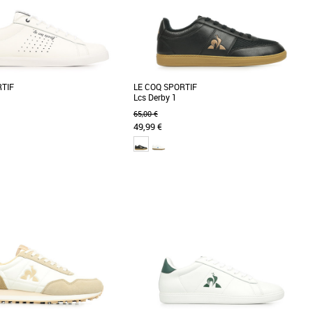
Meilleures remises
RTIF
LE COQ SPORTIF
Lcs Derby 1
65,00 €
49,99 €
37
38
40
emme le coq sportif
Chaussures femme le coq sportif
a basket Le Coq Sportif Lucie
La LCS derby est une version élégante et
alliance parfaite entre style et
contemporaine d'une chaussure classique
 [...]
avec un profil bas, [...]