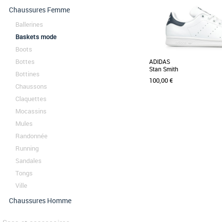
Chaussures Femme
Ballerines
Baskets mode
Boots
Bottes
ADIDAS
Stan Smith
Bottines
100,00 €
Chaussons
Claquettes
Mocassins
55 2/3
40 2/3
50
53 1/3
Mules
Baskets femme
Randonnée
La Stan Smith fait son gran
Running
emblématique de la mar
monde sportswear [...]
Sandales
Tongs
Ville
Chaussures Homme