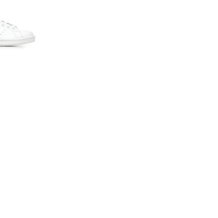
54 2/3
d retour ! Le modèle
que adidas et du