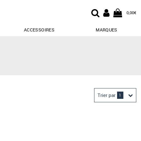
0,00€
ACCESSOIRES
MARQUES
Trier par
1
Derniers arrivages
Prix croissant
Prix décroissant