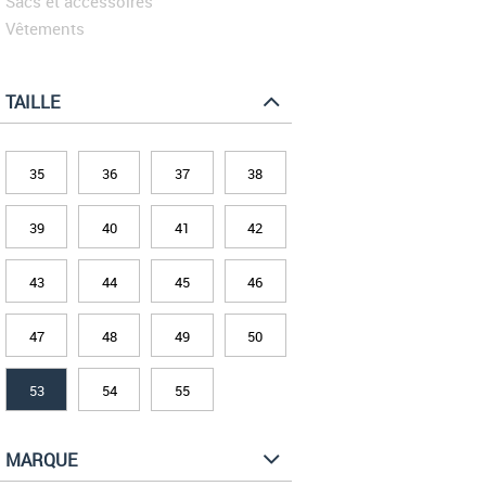
Sacs et accessoires
Vêtements
TAILLE
35
36
37
38
39
40
41
42
43
44
45
46
47
48
49
50
53
54
55
MARQUE