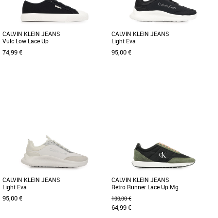
CALVIN KLEIN JEANS
CALVIN KLEIN JEANS
Vulc Low Lace Up
Light Eva
74,99 €
95,00 €
36
37
38
39
40
36
37
38
39
40
Baskets femme calvin klein
Baskets femme calvin klein
Découvrez les baskets Calvin Klein
Découvrez les baskets Calvin Klein
Jeans Vulc Low Lace Up, un modèle
Jeans Light Eva, un modèle alliant
alliant confort et style. Conçues [...]
élégance et confort. Conçues [...]
CALVIN KLEIN JEANS
CALVIN KLEIN JEANS
Light Eva
Retro Runner Lace Up Mg
95,00 €
100,00 €
64,99 €