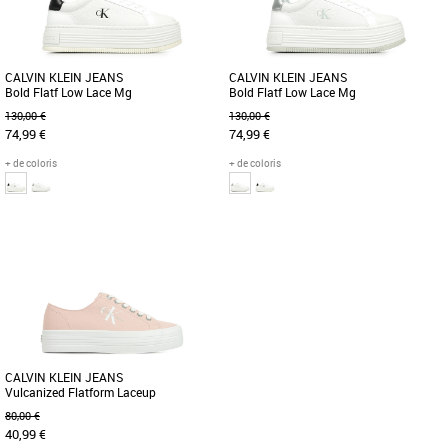
semelle [...]
semelle [...]
CALVIN KLEIN JEANS
CALVIN KLEIN JEANS
Bold Flatf Low Lace Mg
Bold Flatf Low Lace Mg
130,00 €
130,00 €
74,99 €
74,99 €
+ de coloris
+ de coloris
39
40
41
40
Baskets femme calvin klein
Baskets femme calvin klein
La Calvin Klein Bold Flatf Low Lace Mg
La Calvin Klein Bold Flatf Low Lace Mg
est une sneaker moderne et élégante,
est une sneaker moderne et élégante,
conçue pour un style minimaliste [...]
conçue pour un style minimaliste [...]
CALVIN KLEIN JEANS
Vulcanized Flatform Laceup
80,00 €
40,99 €