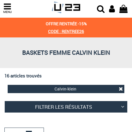
Trier par
MENU
Derniers arrivages
OFFRE RENTRÉE -15%
Prix croissant
CODE : RENTREE26
Prix décroissant
BASKETS FEMME CALVIN KLEIN
Meilleures remises
16 articles trouvés
Calvin-klein
FILTRER LES RÉSULTATS