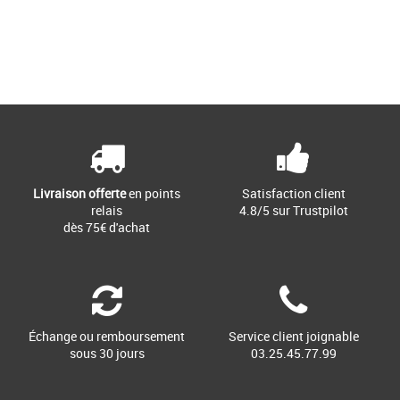
40
Page
1
/ 1
Baskets femme calvin klein
Plus produit: - Tige en mélange de
maille et coton recyclé. - Semelle de
propreté de confort en [...]
Livraison offerte
en points
Satisfaction client
relais
4.8/5 sur Trustpilot
dès 75€ d'achat
Échange ou remboursement
Service client joignable
sous 30 jours
03.25.45.77.99