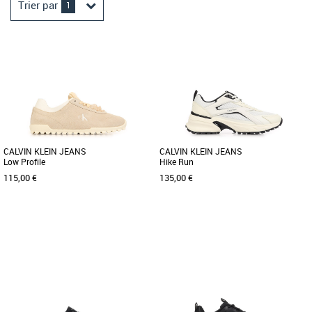
Trier par
1
CALVIN KLEIN JEANS
CALVIN KLEIN JEANS
Low Profile
Hike Run
115,00 €
135,00 €
36
37
38
39
40
36
37
38
39
Baskets femme calvin klein
Baskets femme calvin klein
Découvrez les baskets Calvin Klein
Découvrez les baskets Calvin Klein
Jeans Low Profile, l’alliance parfaite
Jeans Hike Run, un modèle alliant style
entre style décontracté [...]
et confort. Conçues spécialement [...]