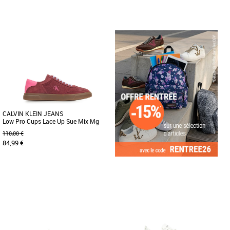
36
37
38
39
40
37
38
39
40
41
Baskets femme calvin klein
Baskets femme calvin klein
Découvrez les baskets Calvin Klein
Ces baskets d'inspiration rétro
Jeans Light Eva, un modèle alliant
associent esthétique vintage et confort
élégance et confort pour sublimer [...]
moderne. Elles présentent [...]
CALVIN KLEIN JEANS
Low Pro Cups Lace Up Sue Mix Mg
110,00 €
84,99 €
36
37
38
39
40
Baskets femme calvin klein
Conçues avec une tige en daim souple,
ces baskets sont dotées d'un bout de
pied monochrome et d'une [...]