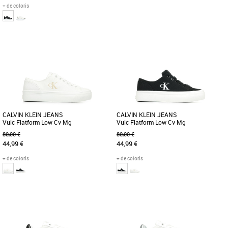
+ de coloris
37
38
39
40
41
Baskets femme calvin klein
Baskets femme calvin klein
La tige de ces baskets est entièrement
La Calvin Klein Vulc Flatform Low Mg
confectionnée en polyester recyclé, à
Lth est une sneaker au design épuré et
l'exception des bordures. Ce [...]
moderne, idéale pour un [...]
CALVIN KLEIN JEANS
CALVIN KLEIN JEANS
Vulc Flatform Low Cv Mg
Vulc Flatform Low Cv Mg
80,00 €
80,00 €
44,99 €
44,99 €
+ de coloris
+ de coloris
40
39
41
Baskets femme calvin klein
Baskets femme calvin klein
La Calvin Klein Vulc Flatform Low Cv
La Calvin Klein Vulc Flatform Low Cv
Mg est une basket moderne et
Mg est une basket moderne et
tendance qui se distingue par sa
tendance qui se distingue par sa