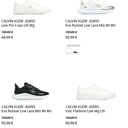
CALVIN KLEIN JEANS
CALVIN KLEIN JEANS
Low Pro Cups Lth Mg
Eva Runner Low Lace Mix Ml Wn
100,00 €
100,00 €
64,99 €
55,99 €
+ de coloris
37
39
40
36
37
39
41
Baskets femme calvin klein
Baskets femme calvin klein
Dotées d'une tige en cuir et d'un talon
La tige de ces baskets est entièrement
superposé, ces baskets allient un
confectionnée en polyester recyclé, à
design élégant à un confort [...]
l'exception des bordures. Ce [...]
CALVIN KLEIN JEANS
CALVIN KLEIN JEANS
Eva Runner Low Lace Mix Ml Wn
Vulc Flatform Low Mg Lth
100,00 €
100,00 €
55,99 €
69,99 €