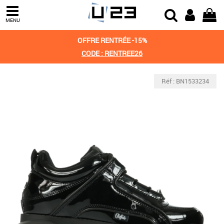
MENU
OFFRE RENTRÉE -15%
CODE : RENTREE26
Réf : BN1533234