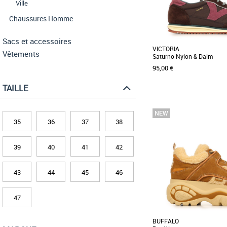
Ville
Chaussures Homme
Sacs et accessoires
VICTORIA
Vêtements
Saturno Nylon & Daim
95,00 €
TAILLE
37
38
39
40
35
36
37
38
Baskets femme
Découvrez les baskets Vic
& Daim, un modèle élégant 
pour [...]
39
40
41
42
43
44
45
46
47
BUFFALO