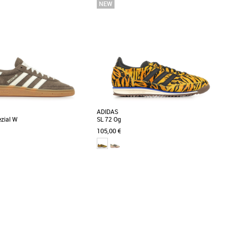
36
37
38
39
40
41
me
Baskets femme
s adidas Handball Spezial W, des
Découvrez les Bensimon Babies, des baskets
esign élégant et féminin, idéales
féminines alliant style et confort pour la saison
Printemps [...]
ADIDAS
zial W
SL 72 Og
105,00 €
4
37 1/3
38
40
me
Baskets femme
ure adidas Handball Spezial est
Découvrez les adidas SL 72 Og, des baskets
e faut si tu cherches à afficher un
alliant élégance et confort pour sublimer votre
té. [...]
style printanier [...]