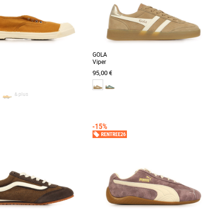
GOLA
Viper
95,00 €
& plus
37
me
Baskets femme
la basket Bensimon Elly, une
Découvrez la Gola Viper, une basket féminine
minine alliant confort et élégance
alliant élégance et confort. Conçue en cuir de
 [...]
qualité, [...]