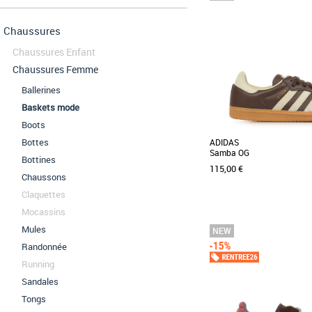
Chaussures
Chaussures Enfant
Chaussures Femme
Ballerines
Baskets mode
Boots
Bottes
ADIDAS
Samba OG
Bottines
115,00 €
Chaussons
Claquettes
Mocassins
37 1/3
38
38 2/3
39 1/3
Mules
42 2/3
44
46
47 1/3
Randonnée
Baskets femme
Running
Découvrez les adidas Sam
unisexes au design inte
Sandales
parfaites pour [...]
Tongs