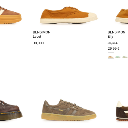
BENSIMON
BENSIMON
Lacet
Elly
39,00 €
39,00 €
29,99 €
36
37
37
Baskets femme
Baskets fem
l Court Bold, des
Le modèle iconique qui a lancé la marque, et
Découvrez 
tyle et confort pour
qui traverse les générations sans jamais
chaussure fé
perdre son [...]
pour la saison