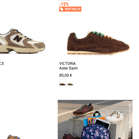
Prix croissant
Prix décroissant
Meilleures remises
CE
VICTORIA
Aster Daim
85,00 €
38
38.5
39.5
40
40.5
41.5
37
38
39
40
Baskets femme
Découvrez la Victoria Aster Daim, une basket
me
féminine alliant élégance et confort pour la
e retour et elle débarque dans une
saison [...]
uveaux coloris époustouflants.
]