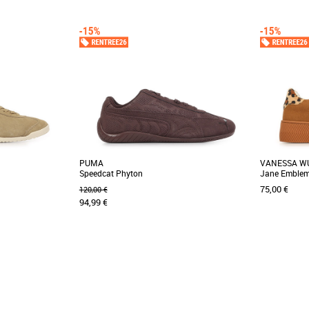
36
37
38
39
40
36
37
38
3
Baskets femme
Baskets fem
ommy Hilfiger The
Découvrez les Palladium Pallacup Flame Sde,
Découvrez l
ance parfaite entre
des baskets féminines alliant style et confort
alliant style
pour la [...]
un usage [...]
PUMA
VANESSA W
Speedcat Phyton
Jane Emble
75,00 €
120,00 €
94,99 €
37
38
39
40
36
37
38
3
Baskets femme
Baskets fem
ner est une basket
Découvrez la PUMA Speedcat Phyton, une
Découvrez la
 et confort, idéale
basket féminine alliant style et légèreté pour
parfaite ent
sublimer vos [...]
vos tenues [..