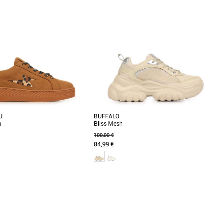
8.5
39.5
41
me
Baskets femme
es New Balance 574, des baskets
Lorsqu'il s'agit de sports historiques, Gola a
 classique et confort optimal pour
une histoire à raconter et les racines d'Elan en
tant [...]
U
BUFFALO
m
Bliss Mesh
100,00 €
84,99 €
9
40
41
39
40
me
Baskets femme
 basket Vanessa WU, une alliance
Découvrez la Buffalo Bliss Mesh, une basket
re style et confort pour sublimer
élégante et tendance pensée pour les femmes
.]
adultes à [...]