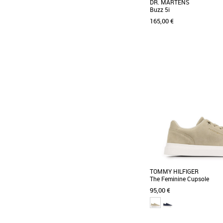
DR. MARTENS
Buzz 5i
165,00 €
37
38
39
40
Baskets femme
Découvrez les Dr. Martens 
alliant style intemporel et 
un usage [...]
TOMMY HILFIGER
The Feminine Cupsole
95,00 €