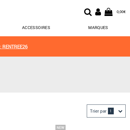
0,00€
ACCESSOIRES
MARQUES
: RENTREE26
Trier par
1
Derniers arrivages