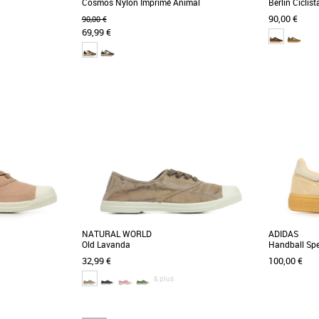
Cosmos Nylon Imprimé Animal
Berlin Ciclist
90,00 €
90,00 €
69,99 €
37
38
39
40
37
38
39
4
Baskets femme
Baskets fem
falo Rev Warm, une
Découvrez les Victoria COSMOS, des baskets
Découvrez l
 style, confort et
uniques qui allient confort et style. Avec leur
basket alli
design [...]
sublimer vos t
NATURAL WORLD
ADIDAS
Old Lavanda
Handball Spe
32,99 €
100,00 €
& plus