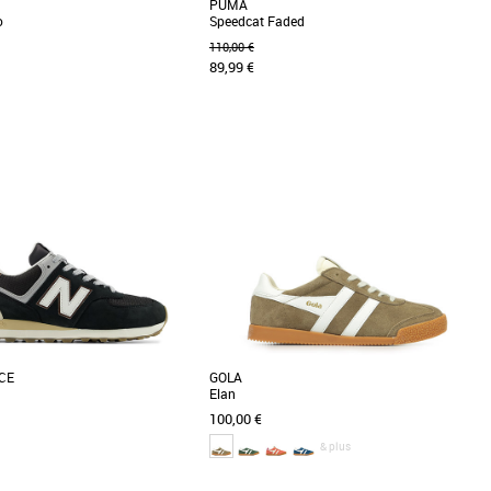
PUMA
o
Speedcat Faded
110,00 €
89,99 €
9
40
39
40
41
42
43
44
45
46
me
Baskets femme
s Vans Super Lowpro, des baskets
Découvrez les PUMA Speedcat Faded, des
liant style et confort pour toutes
baskets unisexes alliant style et confort pour
..]
la saison printemps-été [...]
CE
GOLA
Elan
100,00 €
& plus