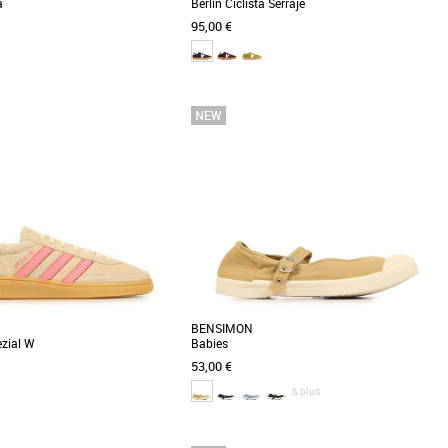
a
Berlin Ciclista Serraje
95,00 €
0
36
37
38
39
40
41
me
Baskets femme
a Victoria Berlin Ciclista, une
Baskets pour femme fabriquées en Espagne
ant élégance et confort pour
avec une combinaison de cuir de la meilleure
enues [...]
qualité, certifié [...]
BENSIMON
zial W
Babies
53,00 €
& plus