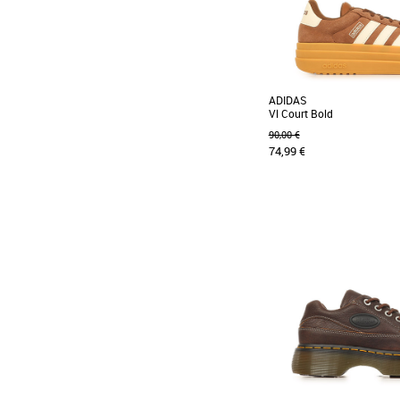
ADIDAS
Vl Court Bold
90,00 €
74,99 €
36
37 1/3
38
39 1/3
40
Baskets femme
Découvrez les adidas V
baskets féminines alliant s
la saison Printemps-Été [...]