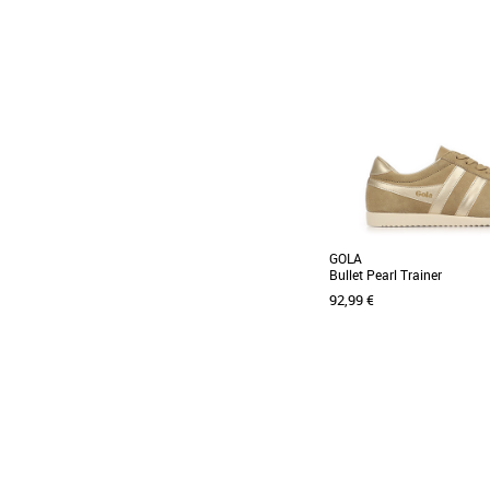
36
37
38
39
40
Baskets femme
Découvrez les baskets T
Feminine Cupsole, une alli
élégance et [...]
GOLA
Bullet Pearl Trainer
92,99 €
37
38
39
40
Baskets femme
La Gola Bullet Pearl Trai
féminine alliant élégance
pour affronter [...]