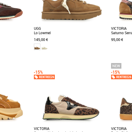
UGG
VICTORIA
Lo Lowmel
Saturno Serr
145,00 €
95,00 €
36
37
38
39
40
37
38
39
4
Baskets femme
Baskets fem
toria Saturno Nylon
Offrant la fonctionnalité d’une basket et le
Découvrez le
et confortable idéal
confort d’un chausson, notre Lo Lowmel mise
Nylon, une a
sur les [...]
confort pour [.
VICTORIA
VICTORIA