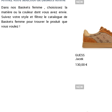
36
37
41
Baskets femme
Dans nos Baskets femme , choisissez la
Les produits de la marque
matière ou la couleur dont vous avez envie.
sont le résultat des points
Suivez votre style et filtrez le catalogue de
confort, [...]
Baskets femme pour trouver le produit que
vous voulez !
GUESS
Jacek
130,00 €
36
37
38
39
40
Baskets femme
Découvrez les baskets Gue
incontournable de la colle
2026 dédié [...]