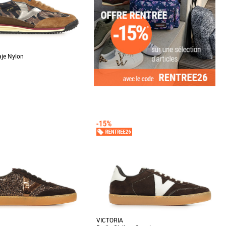
aje Nylon
0
me
s baskets Victoria Saturno Serraje
lliance parfaite entre style et
..]
VICTORIA