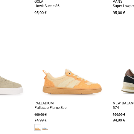
GOLA
VANS
Hawk Suede 86
Super Lowpr
95,00 €
95,00 €
37
39
36
37
38
3
Baskets femme
Baskets fem
Buzz 5i, des baskets
Cette version tout en daim uni du modèle
Découvrez le
confort durable pour
phare de Gola, la Hawk, apporte une touche de
féminines al
couleur estivale [...]
les saisons. [.
PALLADIUM
NEW BALAN
Pallacup Flame Sde
574
100,00 €
120,00 €
74,99 €
94,99 €