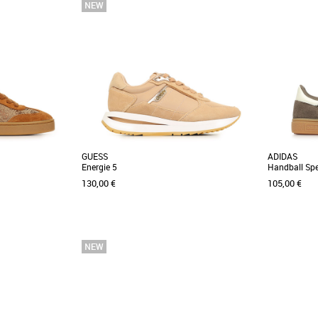
36
37
38
39
40
38
Baskets femme
Baskets fem
 Natural World Eco
Les produits de la marque Natural World Eco
Découvrez le
 suivants : qualité,
sont le résultat des points suivants : qualité,
baskets au d
confort, [...]
pour [...]
GUESS
ADIDAS
Energie 5
Handball Spe
130,00 €
105,00 €
36
37
38
39
40
40
42 2/3
4
Baskets femme
Baskets fem
ss Jacek, un modèle
Apportez une touche d'élégance décontractée
Cette chauss
ction printemps-été
à votre garde-robe printanière et estivale avec
celle qu'il t
les [...]
style décontrac