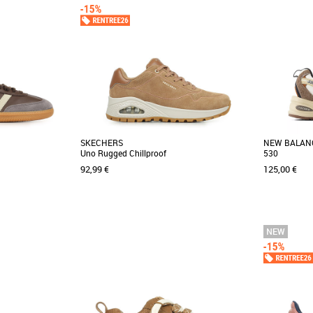
SKECHERS
NEW BALAN
Uno Rugged Chillproof
530
92,99 €
125,00 €
40
41 1/3
42
36
37
38
39
40
41
36
37
37.5
42.5
44
Baskets femme
Avec cette sneaker, Skechers apporte la preuve
Baskets fem
irréfutable que le sportswear a encore de
ba OG, des baskets
La 530 est d
beaux jours [...]
mporel et élégant,
gamme de no
S'inspirant [...