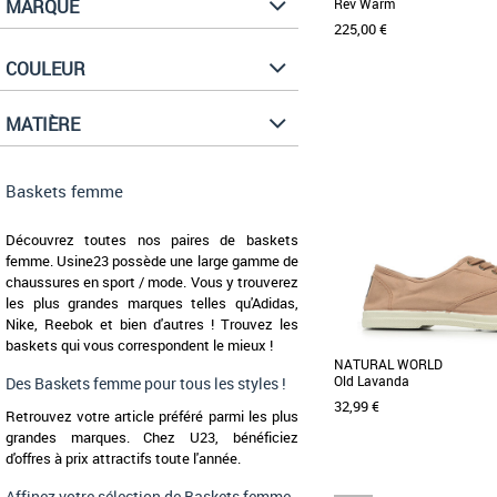
MARQUE
Rev Warm
225,00 €
COULEUR
35
36
37
38
MATIÈRE
Baskets femme
Découvrez les baskets Buf
alliance parfaite entre
Baskets femme
fonctionnalité [...]
Découvrez toutes nos paires de baskets
femme. Usine23 possède une large gamme de
chaussures en sport / mode. Vous y trouverez
les plus grandes marques telles qu'Adidas,
Nike, Reebok et bien d'autres ! Trouvez les
baskets qui vous correspondent le mieux !
NATURAL WORLD
Old Lavanda
Des Baskets femme pour tous les styles !
32,99 €
Retrouvez votre article préféré parmi les plus
grandes marques. Chez U23, bénéficiez
d'offres à prix attractifs toute l'année.
Affinez votre sélection de Baskets femme