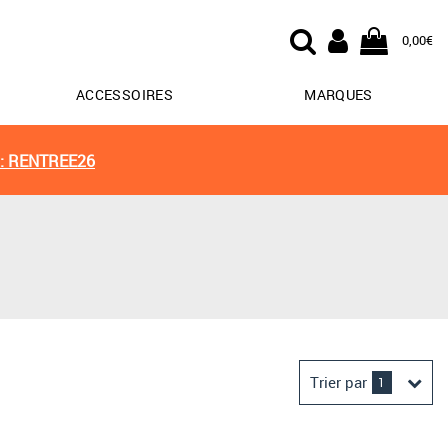
0,00€
ACCESSOIRES
MARQUES
: RENTREE26
Trier par
1
Derniers arrivages