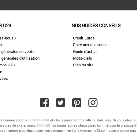
R U23
NOS GUIDES CONSEILS
es-nous ?
Crédit Euros
es
Foire aux questions
 générales de vente
Guide d'achat
 générales d'utilisation
Mots-clefs
omos U23
Plan du site
te
ivées
sportswear
res homme sport ou
et chaussures homme ville ou habillées. Si vous êtes 
football
ussures de skate, rugby,
, ou toutes autres chaussures homme pour la pratique d
ussures homme plus classiques, votre magasin en ligne www.usine23.com vous propose to