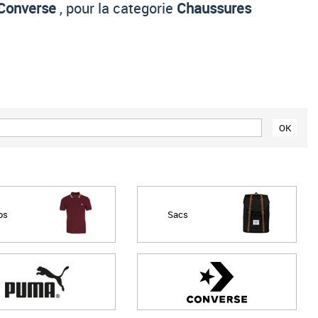
Converse
, pour la categorie
Chaussures
Prix croissant
Prix décroissant
Meilleures remises
os
Sacs