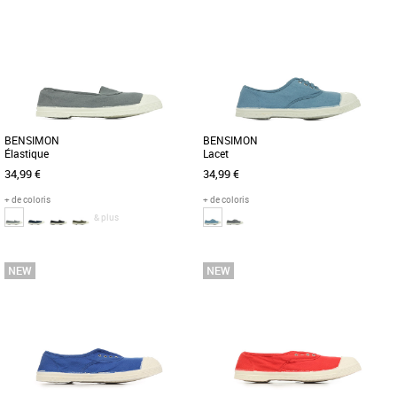
36
37
38
39
40
41
36
37
38
39
40
41
Baskets femme bensimon
Baskets femme bensimon
Découvrez les Bensimon Babies, des
Découvrez les Bensimon Babies, des
baskets légères et élégantes idéales
baskets féminines incontournables
pour accompagner vos tenues [...]
pour la saison Printemps-Été [...]
BENSIMON
BENSIMON
Élastique
Lacet
34,99 €
34,99 €
+ de coloris
+ de coloris
& plus
36
36
37
Baskets femme bensimon
Baskets femme bensimon
La tennis Bensimon se décline en
Pour la petite anecdote, la tennis lacets
version élastique, facile à enfiler. Fine et
est le tout premier succès de la marque.
légère, fabriquée [...]
Mais surtout, le [...]