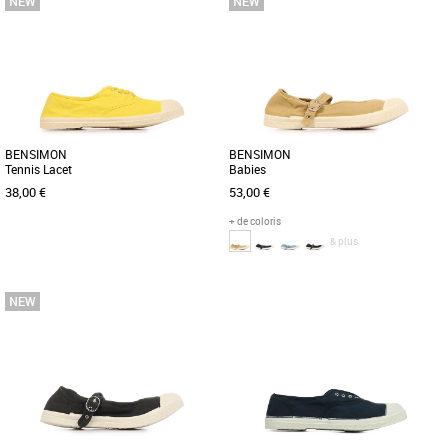
Baskets femme bensimon
Baskets femme bensimon
Les Bensimon Babies sont des baskets
La tennis Bensimon se décline en
blanches élégantes et légères, parfaites
version élastique, facile à enfiler. Fine et
pour la saison printemps-été [...]
légère, fabriquée [...]
BENSIMON
BENSIMON
Tennis Lacet
Babies
38,00 €
53,00 €
+ de coloris
& plus
36
37
38
39
41
36
37
38
39
40
41
Baskets femme bensimon
Baskets femme bensimon
Découvrez les Tennis Lacet Bensimon,
Découvrez les Bensimon Babies, des
des baskets alliant élégance et confort
baskets féminines alliant style et
pour accompagner parfaitement [...]
confort pour la saison Printemps [...]