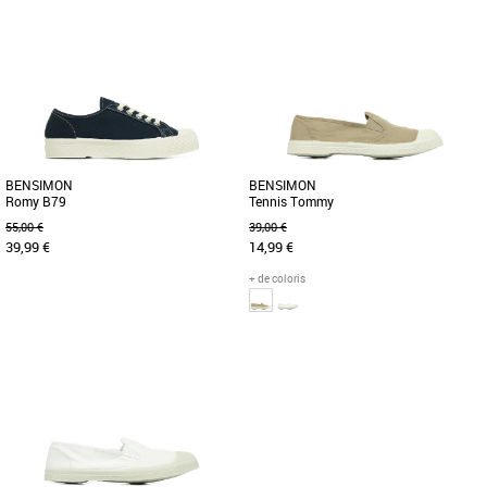
36
37
37
Baskets femme bensimon
Baskets femme bensimon
Pour la petite anecdote, la tennis lacets
Pour la petite anecdote, la tennis lacets
est le tout premier succès de la marque.
est le tout premier succès de la marque.
Mais surtout, le [...]
Mais surtout, le [...]
BENSIMON
BENSIMON
Romy B79
Tennis Tommy
55,00 €
39,00 €
39,99 €
14,99 €
+ de coloris
37
37
Baskets femme bensimon
Baskets femme bensimon
Urbaine, responsable, ultra-confort, la
Les baskets Bensimon Tennis Tommy
B79 n’a pas fini de vous surprendre.
sont une réinterprétation moderne du
Elle se décline aussi [...]
style classique et intemporel [...]