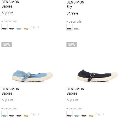
BENSIMON
BENSIMON
Babies
Elly
53,00 €
34,99 €
+ de coloris
+ de coloris
& plus
37
36
37
38
39
40
Baskets femme bensimon
Baskets femme bensimon
Pour ce modèle, on revisite le classique
Découvrez les Bensimon Babies, des
Bensimon, la tennis. Bye bye lacets,
baskets féminines alliant confort et
pour cette paire, on [...]
élégance pour la saison Printemps-Été
[...]
BENSIMON
BENSIMON
Babies
Babies
53,00 €
53,00 €
+ de coloris
+ de coloris
& plus
& plus