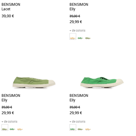
BENSIMON
BENSIMON
Lacet
Elly
39,00 €
39,00 €
29,99 €
+ de coloris
36
37
39
37
38
Baskets femme bensimon
Baskets femme bensimon
Le modèle iconique qui a lancé la
Découvrez la Bensimon Elly, une basket
marque, et qui traverse les générations
féminine alliant confort et style pour
sans jamais perdre son [...]
sublimer vos tenues printanières [...]
BENSIMON
BENSIMON
Elly
Elly
39,00 €
39,00 €
29,99 €
29,99 €
+ de coloris
+ de coloris