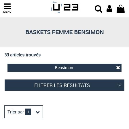
Trier par
MENU
Derniers arrivages
Prix croissant
BASKETS FEMME BENSIMON
Prix décroissant
Meilleures remises
33 articles trouvés
Bensimon
FILTRER LES RÉSULTATS
Trier par
1