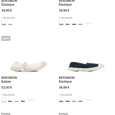
BENSIMON
BENSIMON
Élastique
Élastique
34,99 €
34,99 €
+ de coloris
+ de coloris
& plus
36
37
38
37
41
Baskets femme bensimon
Baskets femme bensimon
La tennis Bensimon se décline en
La tennis Bensimon se décline en
version élastique, facile à enfiler. Fine et
version élastique, facile à enfiler. Fine et
légère, fabriquée [...]
légère, fabriquée [...]
BENSIMON
BENSIMON
Babies
Élastique
53,00 €
34,99 €
+ de coloris
+ de coloris
& plus
& plus
37
38
39
36