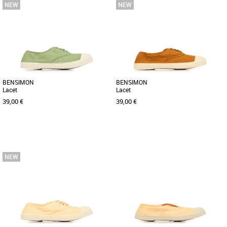
36
37
39
40
41
36
37
39
40
41
Baskets femme bensimon
Baskets femme bensimon
Le modèle iconique qui a lancé la
Le modèle iconique qui a lancé la
marque, et qui traverse les générations
marque, et qui traverse les générations
sans jamais perdre son [...]
sans jamais perdre son [...]
BENSIMON
BENSIMON
Lacet
Lacet
39,00 €
39,00 €
36
37
39
36
37
Baskets femme bensimon
Baskets femme bensimon
Le modèle iconique qui a lancé la
Le modèle iconique qui a lancé la
marque, et qui traverse les générations
marque, et qui traverse les générations
sans jamais perdre son [...]
sans jamais perdre son [...]