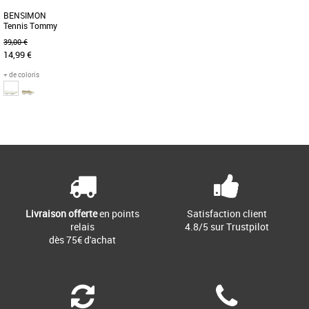
BENSIMON
Tennis Tommy
39,00 €
14,99 €
+ de coloris
37
Page
1
/ 1
Baskets femme bensimon
Les baskets Bensimon Tennis Tommy
sont une réinterprétation moderne du
style classique et intemporel [...]
Livraison offerte
en points
Satisfaction client
relais
4.8/5 sur Trustpilot
dès 75€ d'achat