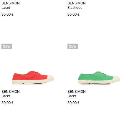
BENSIMON
BENSIMON
Lacet
Elastique
35,00 €
35,00 €
37
38
40
36
37
38
40
Baskets femme bensimon
Baskets femme bensimon
Le modèle iconique qui a lancé la
Le modèle iconique de Bensimon, ici
marque, et qui traverse les générations
décliné en tennis élastique, traverse les
sans jamais perdre son [...]
générations sans [...]
BENSIMON
BENSIMON
Lacet
Lacet
39,00 €
39,00 €