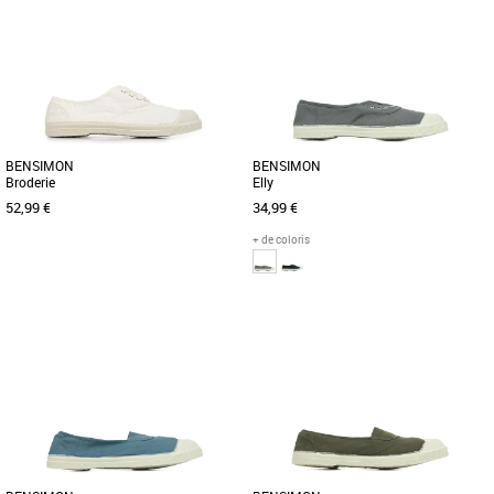
BENSIMON
BENSIMON
Broderie
Elly
52,99 €
34,99 €
+ de coloris
36
37
36
37
38
39
Baskets femme bensimon
Baskets femme bensimon
Découvrez la Bensimon Broderie, une
Pour ce modèle, on revisite le classique
basket féminine alliant élégance et
Bensimon, la tennis. Bye bye lacets,
confort pour la saison Printemps-Été
pour cette paire, on [...]
[...]