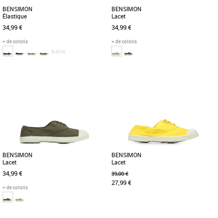
BENSIMON
BENSIMON
Élastique
Lacet
34,99 €
34,99 €
+ de coloris
+ de coloris
& plus
36
37
37
Baskets femme bensimon
Baskets femme bensimon
La tennis Bensimon se décline en
Pour la petite anecdote, la tennis lacets
version élastique, facile à enfiler. Fine et
est le tout premier succès de la marque.
légère, fabriquée [...]
Mais surtout, le [...]
BENSIMON
BENSIMON
Lacet
Lacet
34,99 €
39,00 €
27,99 €
+ de coloris