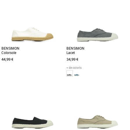
36
37
37
38
39
40
41
Baskets femme bensimon
Baskets femme bensimon
Découvrez les baskets Bensimon Elly,
Découvrez la Bensimon Elly, une basket
l’alliance parfaite entre confort et style
féminine alliant confort et style pour les
pour la saison printanière [...]
saisons Printemps-Été [...]
BENSIMON
BENSIMON
Colorsole
Lacet
44,99 €
34,99 €
+ de coloris
39
41
36
Baskets femme bensimon
Baskets femme bensimon
Pour la petite anecdote, la tennis lacets
Pour la petite anecdote, la tennis lacets
est le tout premier succès de la marque.
est le tout premier succès de la marque.
Mais surtout, le [...]
Mais surtout, le [...]