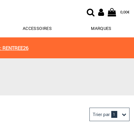
0,00€
ACCESSOIRES
MARQUES
: RENTREE26
Trier par
1
Derniers arrivages