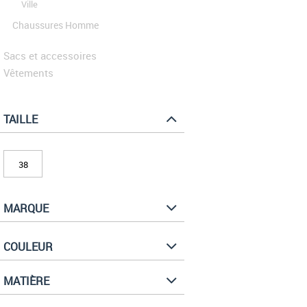
Ville
Chaussures Homme
Sacs et accessoires
Vêtements
TAILLE
38
MARQUE
COULEUR
MATIÈRE