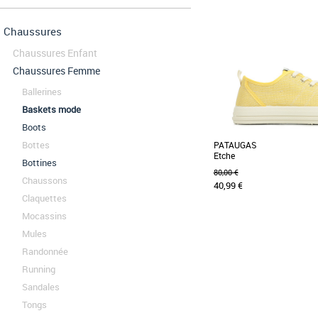
Chaussures
Chaussures Enfant
Chaussures Femme
Ballerines
Baskets mode
Boots
Bottes
PATAUGAS
Etche
Bottines
80,00 €
Chaussons
40,99 €
Claquettes
Mocassins
38
Mules
Baskets femme pataugas
Randonnée
Adoptez la basket femme en
Running
futur essentiel de la saison
est munie [...]
Sandales
Tongs