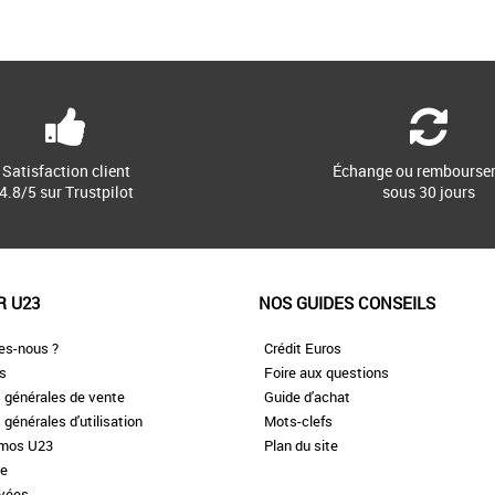
Satisfaction client
Échange ou rembourse
4.8/5 sur Trustpilot
sous 30 jours
R U23
NOS GUIDES CONSEILS
es-nous ?
Crédit Euros
es
Foire aux questions
 générales de vente
Guide d'achat
 générales d'utilisation
Mots-clefs
omos U23
Plan du site
te
ivées