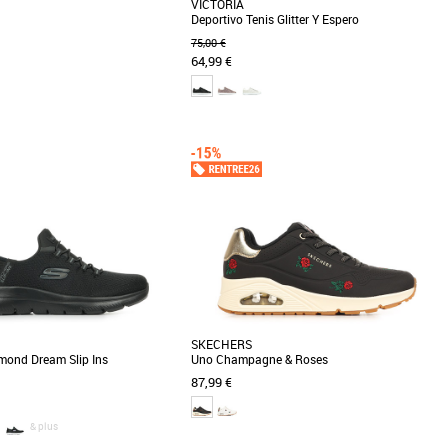
VICTORIA
Deportivo Tenis Glitter Y Espero
75,00 €
64,99 €
0
36
37
38
39
40
me
Baskets femme
 Buffalo à semelle compensée se
Brillez de mille feu avec ces Victoria Deportivo
r son style audacieux et rétro,
Tenis Glitter Y Espero ! Une nouvelle
.]
déclinaison [...]
SKECHERS
mond Dream Slip Ins
Uno Champagne & Roses
87,99 €
& plus