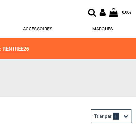
0,00€
ACCESSOIRES
MARQUES
: RENTREE26
Trier par
1
Derniers arrivages