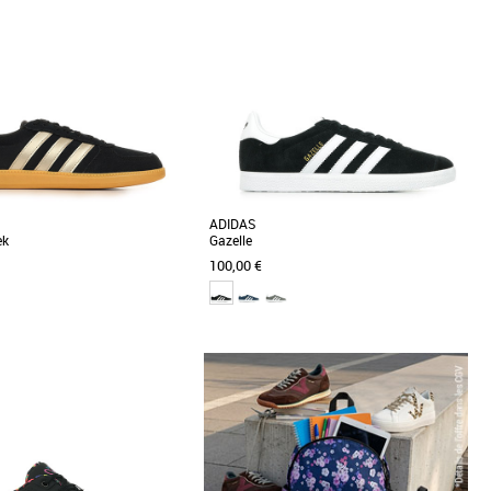
Prix croissant
Prix décroissant
Meilleures remises
ADIDAS
ek
Gazelle
100,00 €
9 1/3
40
41 1/3
42
43 1/3
44
45 1/3
46
47 1/3
me
Baskets femme
s adidas Breaknet Sleek, une paire
UNE RÉÉDITION À L’IDENTIQUE DE LA
lliant confort et style pour les
GAZELLE DE 1991. Véritable must-have, la
es. [...]
Gazelle est née sur [...]