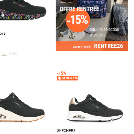
Love
& plus
0
41
me
crown, muraliste de renommée
ppose son motif emblématique de
ll [...]
SKECHERS