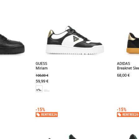
GUESS
ADIDAS
Miriam
Breaknet Sle
68,00 €
100,00 €
59,99 €
36
37
38
39
40
38
38 2/3
3
Baskets femme
Baskets fem
ss Miriam, l'allié
La Guess Miriam est une sneaker sophistiquée
Découvrez le
sual et tendance.
au design tendance, parfaite pour un look
de baskets a
urbain chic. [...]
femmes modern