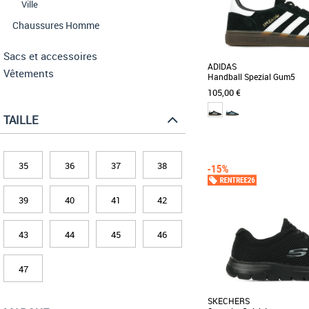
Ville
Chaussures Homme
Sacs et accessoires
ADIDAS
Vêtements
Handball Spezial Gum5
105,00 €
TAILLE
37 1/3
38
41 1/3
42
42 
45 1/3
46
47 1/3
35
36
37
38
Baskets femme
Lancée en 1979 pour les j
39
40
41
42
pros, cette chaussure est 
version possède [...]
43
44
45
46
47
SKECHERS