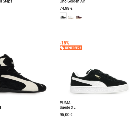
i Steps
Uno Golden Air
74,99 €
9
40
41
36
37
38
39
40
41
me
Baskets femme
vos tenues avec une touche de
Optez pour l’or et rehaussez votre style avec la
adoptant la Skechers Street Uno
Skechers Street Uno - Golden Air. Ce modèle
ps. [...]
tendance [...]
PUMA
d
Suede XL
95,00 €