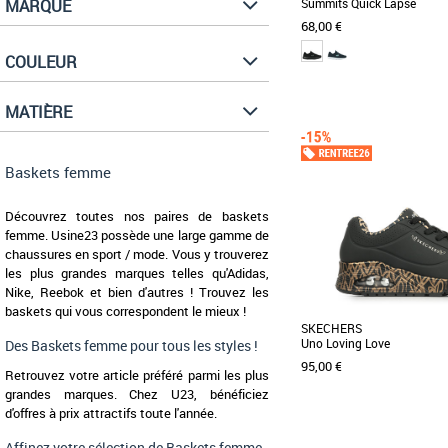
MARQUE
Summits Quick Lapse
68,00 €
COULEUR
36
37
38
39
40
MATIÈRE
Baskets femme
Accélérez votre style et vo
chaussures Skechers Sum
Baskets femme
Tige en [...]
Découvrez toutes nos paires de baskets
femme. Usine23 possède une large gamme de
chaussures en sport / mode. Vous y trouverez
les plus grandes marques telles qu'Adidas,
Nike, Reebok et bien d'autres ! Trouvez les
baskets qui vous correspondent le mieux !
SKECHERS
Uno Loving Love
Des Baskets femme pour tous les styles !
95,00 €
Retrouvez votre article préféré parmi les plus
grandes marques. Chez U23, bénéficiez
d'offres à prix attractifs toute l'année.
Affinez votre sélection de Baskets femme