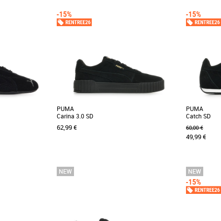
36
37
38
39
40
41
41
42.5
43
Baskets femme
Baskets fem
ée internationale
Adoptez un style sport et un confort sans
Un classique
age ses dessins
effort avec la Skechers Hands Free Slip-ins :
des circuits 
.]
D'Lites - Smooth [...]
par sa [...]
PUMA
PUMA
Carina 3.0 SD
Catch SD
62,99 €
60,00 €
49,99 €
36
37
38
39
40
41
37
39
45
4
Baskets femme
Baskets fem
carne l’alliance
Fais le plein de confiance en toi avec les
Conçues pou
endaire et confort
dernières sneakers PUMA inspirées du tennis.
essentiels, 
Dotée d'une [...]
épuré et sans [