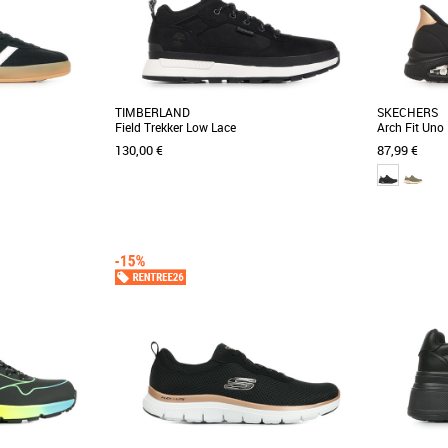
TIMBERLAND
SKECHERS
Field Trekker Low Lace
Arch Fit Uno 
130,00 €
87,99 €
44
45 1/3
46
36
37
38
39
40
36
37
38
3
Baskets femme
Baskets fem
 sport devenue une
Découvrez la Timberland Field Trekker Low
Découvrez le
te sneaker Gazelle
Lace, une basket alliant style et fonctionnalité
On Air, des b
idéale [...]
style. [...]