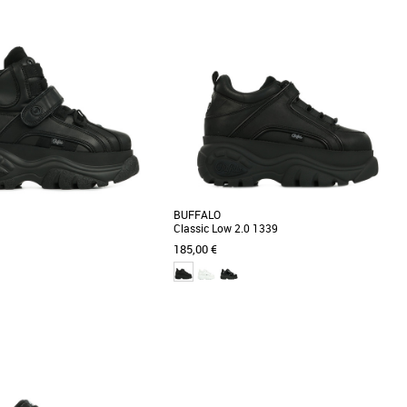
36
37
38
39
40
me
Baskets femme
tre rythme avec une plus grande
Découvrez les Skechers Uno Champagne &
ort et un confort platine grâce à la
Roses, des baskets alliant style et confort,
parfaites pour toutes [...]
BUFFALO
Classic Low 2.0 1339
185,00 €
8
40
me
Baskets femme
our des années 90: les baskets à
Les chaussures à plateau Buffalo sont de
sic High de Buffalo London sont
retour dans la scène de la mode! Les baskets
plate-forme Classic [...]