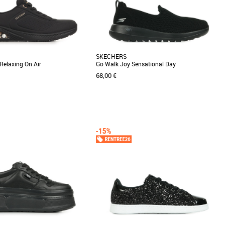
SKECHERS
Relaxing On Air
Go Walk Joy Sensational Day
68,00 €
9
40
41
36
37
40
41
me
Baskets femme
s Skechers Arch Fit Uno Relaxing
Marchez toute la journée dans un confort
askets féminines alliant confort et
amorti avec la chaussure Skechers GOwalk
Joy™ - Sensational [...]