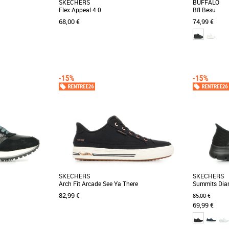
SKECHERS
BUFFALO
Flex Appeal 4.0
Bfl Besu
68,00 €
74,99 €
36
37
38
40
41
37
38
39
4
Baskets femme
Baskets fem
rs apporte la preuve
Les baskets fitness femme de Skechers sont à
Cette basket
tswear a encore de
shopper de suite avec les Flex Appeal 4.0 ! Ces
distingue pa
chaussures [...]
typique des [..
SKECHERS
SKECHERS
Arch Fit Arcade See Ya There
Summits Dia
82,99 €
85,00 €
69,99 €