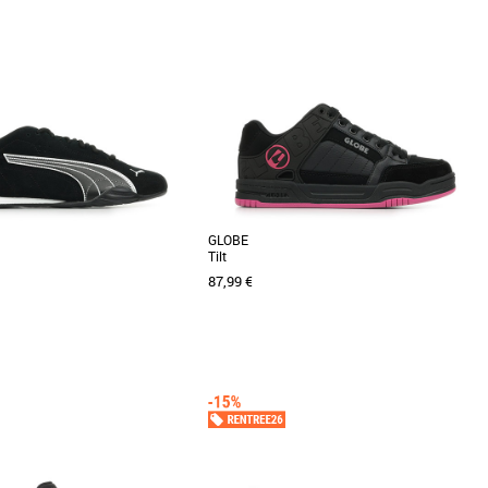
44
44.5
36
37
39
me
Baskets femme
 de PUMA inspiré par la vitesse
Cette nouvelle version de la légendaire Suede
: la Speedcat OG. Elle se distingue
s'inspire de l'héritage de PUMA en matière de
breakdance [...]
GLOBE
Tilt
87,99 €
6
47
42
43
44
me
Baskets femme
r les personnes qui aiment les
Découvrez le Globe Tilt, une paire de baskets
ces sneakers misent sur un look
qui allie style et confort pour tous les
...]
passionnés de [...]