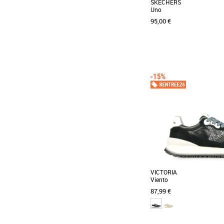
SKECHERS
Uno
95,00 €
36
37
38
39
41
Baskets femme
Avec cette sneaker, Skeche
irréfutable que le spor
beaux jours [...]
VICTORIA
Viento
87,99 €