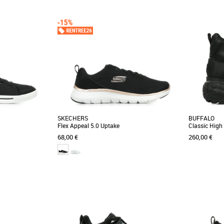
40
36
Baskets femme
Baskets fem
 pour femme se
Découvrez les Skechers Arch Fit Arcade See Ya
Accélérez vo
gn et leur confort.
There, des baskets féminines alliant confort et
facilité de p
[...]
style [...]
Skechers [...]
SKECHERS
BUFFALO
Flex Appeal 5.0 Uptake
Classic High
68,00 €
260,00 €
37
38
39
35
36
37
3
Baskets femme
Baskets fem
onfort se combinent
Faites preuve d’un style sport et loisirs dans un
C’est le ret
ers B Cute 2.0. Ce
confort joyeux avec Skechers Flex Appeal 5.0 -
plateau Clas
Uptake. [...]
de retour [...]