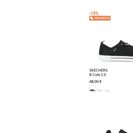
37
38
39
40
Baskets femme
Les sneakers VIENTO
distinguent par leur desi
Avec une finition métallique, 
SKECHERS
B Cute 2.0
48,00 €
38
40
Baskets femme
Le style classique et le c
dans la BOBS from Skech
modèle végan [...]