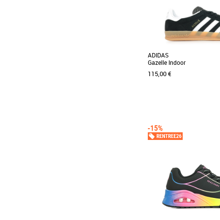
ADIDAS
Gazelle Indoor
115,00 €
41 1/3
42
42 2/3
43 1/3
Baskets femme
Une chaussure née dans le
icône intemporelle. Cet
adidas associe [...]