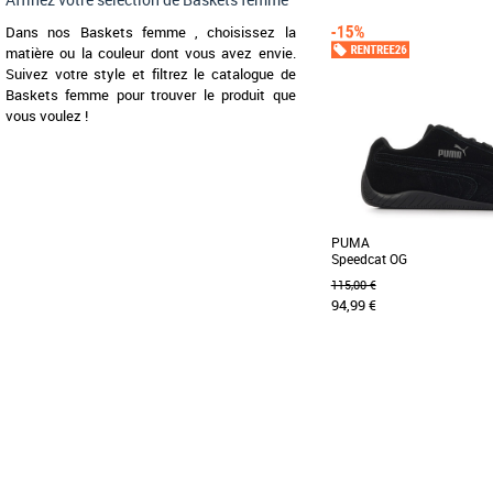
36
37
38
39
40
Baskets femme
Dans nos Baskets femme , choisissez la
Le muraliste de renomm
matière ou la couleur dont vous avez envie.
James Goldcrown part
Suivez votre style et filtrez le catalogue de
emblématiques #Lovewall [..
Baskets femme pour trouver le produit que
vous voulez !
PUMA
Speedcat OG
115,00 €
94,99 €
40
Baskets femme
La PUMA Speedcat OG in
parfaite entre style lég
moderne. Conçue [...]