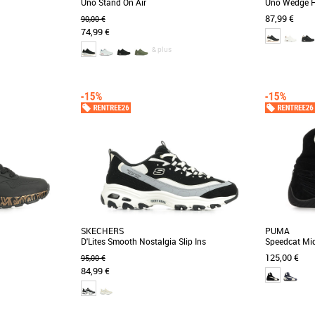
Uno Stand On Air
Uno Wedge H
87,99 €
90,00 €
74,99 €
& plus
36
37
38
39
40
36
37
38
3
Baskets femme
Baskets fem
tre confort avec les
Avec cette sneaker, Skechers apporte la preuve
Actualisez 
mits Quick Lapse.
irréfutable que le sportswear a encore de
confort en 
beaux jours [...]
Wedge - HI Ste
SKECHERS
PUMA
D'Lites Smooth Nostalgia Slip Ins
Speedcat Mi
125,00 €
95,00 €
84,99 €