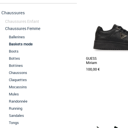
Chaussures
Chaussures Enfant
Chaussures Femme
Ballerines
Baskets mode
Boots
Bottes
GUESS
Miriam
Bottines
100,00 €
Chaussons
Claquettes
Mocassins
36
37
38
39
40
Mules
Baskets femme
Randonnée
Découvrez les baskets Gue
Running
parfait pour un look ca
Conçues pour [...]
Sandales
Tongs