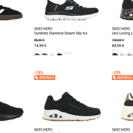
SKECHERS
SKECHERS
Summits Diamond Dream Slip Ins
Uno Loving 
85,00 €
100,00 €
74,99 €
84,99 €
& plus
2/3
43 1/3
44
38
39
40
37
38
39
4
Baskets femme
Baskets fem
Accélérez votre rythme avec une plus grande
James Gold
facilité de port et un confort platine grâce à la
mondiale, a
oueurs de handball
Skechers [...]
cœurs #Lovewa
un classique. Cette
SKECHERS
SKECHERS