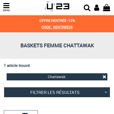
Trier par
MENU
Derniers arrivages
OFFRE RENTRÉE -15%
Prix croissant
CODE : RENTREE26
Prix décroissant
BASKETS FEMME CHATTAWAK
Meilleures remises
1 article trouvé
Chattawak
FILTRER LES RÉSULTATS