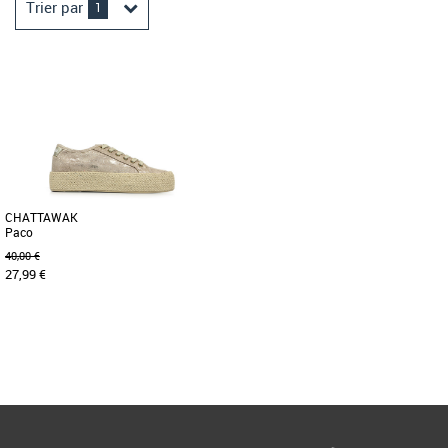
Trier par
1
CHATTAWAK
Paco
40,00 €
27,99 €
36
38
39
40
Page
1
/ 1
Baskets femme chattawak
Les baskets PACO de la marque
Chattawak sont des incontournables
du dressing. Avec leur dessus en textile
[...]