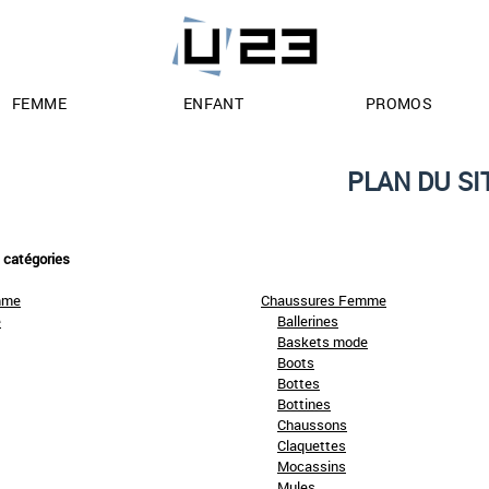
FEMME
ENFANT
PROMOS
PLAN DU SI
s catégories
mme
Chaussures Femme
e
Ballerines
Baskets mode
Boots
Bottes
Bottines
Chaussons
Claquettes
Mocassins
Mules