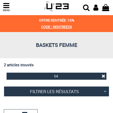
Trier par
MENU
Derniers arrivages
OFFRE RENTRÉE -15%
Prix croissant
CODE : RENTREE26
Prix décroissant
BASKETS FEMME
Meilleures remises
2 articles trouvés
54
FILTRER LES RÉSULTATS