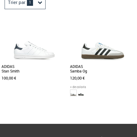
Trier par
1
ADIDAS
ADIDAS
Stan Smith
Samba Og
100,00 €
120,00 €
+ de coloris
55 2/3
40 2/3
50
53 1/3
54 2/3
37 1/3
54 2/3
Page
1
/ 1
Baskets femme
Baskets femme
La Stan Smith fait son grand retour ! Le
SAMBA ORIGINALS Née sur les terrains
modèle emblématique de la marque
de football, la Samba est désormais
adidas et du monde sportswear [...]
une icône streetwear intemporelle. [...]