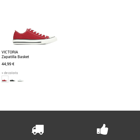
37
42
43
44
45
46
47
Baskets femme
Baskets femme
La Palla Ace Chukka Org est un clin
Préparez-vous à vous donner à fond
d’œil à leur histoire, s’inspirant des
avec les chaussures de sports
riches archives de sport. [...]
automobiles Speedcat OG + Sparco. [...]
VICTORIA
Zapatilla Basket
44,99 €
+ de coloris
38
Page
1
/ 1
Baskets femme
Dernière nouveauté de la marque
Victoria. Voici un modèle iconique de la
marque remis au gout du [...]