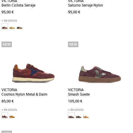
VICTORIA
VICTORIA
Berlin Ciclista Serraje
Saturno Serraje Nylon
95,00 €
95,00 €
+ de coloris
36
37
38
39
40
41
36
37
38
39
40
Baskets femme
Baskets femme
Baskets pour femme fabriquées en
Découvrez les Victoria Saturno Serraje
Espagne avec une combinaison de cuir
Nylon, un modèle de baskets qui allie
de la meilleure qualité, certifié [...]
élégance et confort [...]
VICTORIA
VICTORIA
Cosmos Nylon Metal & Daim
Smash Suede
85,00 €
105,00 €
+ de coloris
+ de coloris
37
38
39
40
37
38
39
40