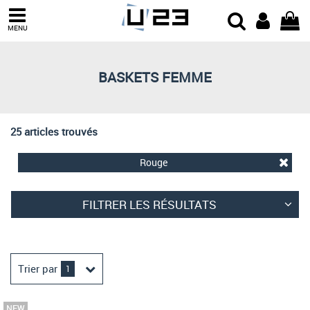
Trier par
MENU
Derniers arrivages
Prix croissant
BASKETS FEMME
Prix décroissant
Meilleures remises
25 articles trouvés
Rouge
FILTRER LES RÉSULTATS
Trier par
1