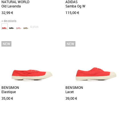
NATURAL WORLD
ADIDAS
Old Lavanda
Samba Og W
32,99 €
115,00 €
+ de coloris
& plus
36
37
39
40
Baskets femme
Baskets femme
Les produits de la marque Natural
La chaussure Samba adidas a fait du
World Eco sont le résultat des points
chemin depuis l'époque où elle était une
suivants : qualité, confort, [...]
chaussure d'entraînement [...]
BENSIMON
BENSIMON
Elastique
Lacet
35,00 €
39,00 €