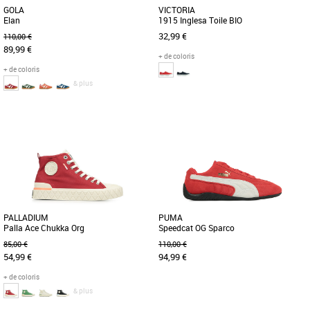
GOLA
VICTORIA
Elan
1915 Inglesa Toile BIO
32,99 €
110,00 €
89,99 €
+ de coloris
+ de coloris
& plus
36
37
36
Baskets femme
Baskets femme
Lorsqu'il s'agit de sports historiques,
Les iconiques Victoria. Ces tennis qui
Gola a une histoire à raconter et les
vous accompagnent depuis votre
racines d'Elan en tant [...]
enfance et qui sont parfaites pour [...]
PALLADIUM
PUMA
Palla Ace Chukka Org
Speedcat OG Sparco
85,00 €
110,00 €
54,99 €
94,99 €
+ de coloris
& plus