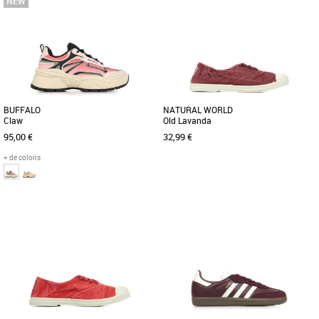
Baskets femme
Baskets femme
Découvrez les baskets Victoria Cosmos
Découvrez les Victoria Smash Suede,
Nylon Metal & Daim, une alliance
des baskets pour femmes alliant
parfaite entre élégance et [...]
confort et élégance, idéales [...]
BUFFALO
NATURAL WORLD
Claw
Old Lavanda
95,00 €
32,99 €
+ de coloris
36
37
38
39
40
36
37
38
Baskets femme
Baskets femme
Découvrez les baskets Buffalo Claw,
Les produits de la marque Natural
une alliance parfaite entre style et
World Eco sont le résultat des points
confort pour la saison Automne-Hiver
suivants : qualité, confort, [...]
[...]