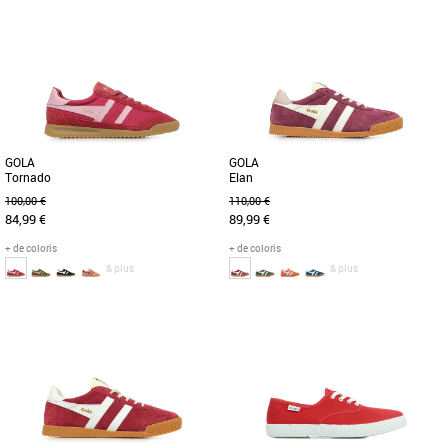
36
37 1/3
38
38 2/3
37.5
38
Baskets femme
Baskets femme
UNE VERSION Y2K DE LA SNEAKER
Avec une coupe et un design revisités
CAMPUS CLASSIQUE. Un style rétro.
par des femmes et pour les femmes, la
Cette chaussure adidas Campus 00s
Nike Air Force 1 Sage Low [...]
[...]
GOLA
GOLA
Tornado
Elan
100,00 €
110,00 €
84,99 €
89,99 €
+ de coloris
+ de coloris
& plus
& plus
37
39
36
37
38
Baskets femme
Baskets femme
Avec beaucoup de discussions sur la
Lorsqu'il s'agit de sports historiques,
terrasse, les entraîneurs influencés par
Gola a une histoire à raconter et les
leur moment, Gola Tornado [...]
racines d'Elan en tant [...]