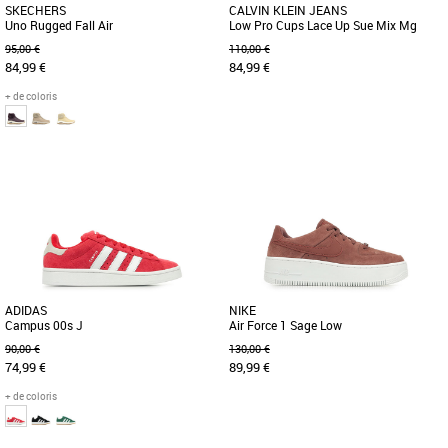
SKECHERS
CALVIN KLEIN JEANS
Uno Rugged Fall Air
Low Pro Cups Lace Up Sue Mix Mg
95,00 €
110,00 €
84,99 €
84,99 €
+ de coloris
37
40
36
37
38
39
40
Baskets femme
Baskets femme
Nouveauté chez Skechers, une version
Conçues avec une tige en daim souple,
montante fourrée de la Uno dans sa
ces baskets sont dotées d'un bout de
version Rugged Fall Air. Raffinement,
pied monochrome et d'une [...]
[...]
ADIDAS
NIKE
Campus 00s J
Air Force 1 Sage Low
90,00 €
130,00 €
74,99 €
89,99 €
+ de coloris