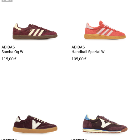
ADIDAS
ADIDAS
Samba Og W
Handball Spezial W
115,00 €
105,00 €
37 1/3
38
38 2/3
39 1/3
40
36
38
38 2/3
39 1/3
40 2/3
Baskets femme
Baskets femme
Découvrez les adidas Samba OG W, des
Suis ton instinct avec cette sneaker
baskets emblématiques revisitées pour
adidas. Lancée en 1979 pour les
la saison Automne-Hiver [...]
terrains indoor professionnels [...]