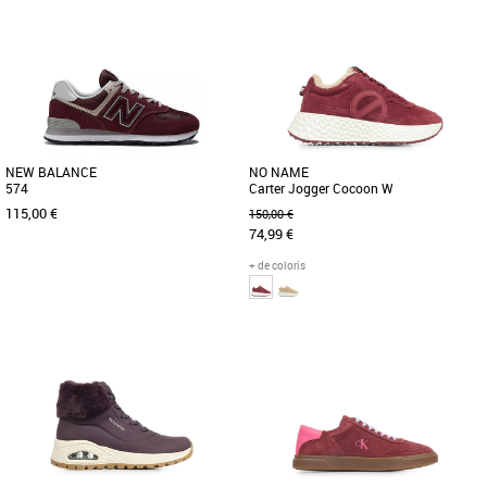
36
37
38
40
36
37
39
40
41
Baskets femme
Baskets femme
Le modèle iconique de Bensimon, ici
Le modèle iconique qui a lancé la
décliné en tennis élastique, traverse les
marque, et qui traverse les générations
générations sans [...]
sans jamais perdre son [...]
NEW BALANCE
NO NAME
574
Carter Jogger Cocoon W
115,00 €
150,00 €
74,99 €
+ de coloris
41.5
42
42.5
43
44.5
36
39
40
Baskets femme
Baskets femme
« La chaussure la plus New Balance de
L'emblématique basket de NO NAME :
tous les temps », c'est explicite, n'est-ce
La CARTER JOGGER ! en version
pas ? Pas tout [...]
'Cocoon' Elle se distingue par son [...]