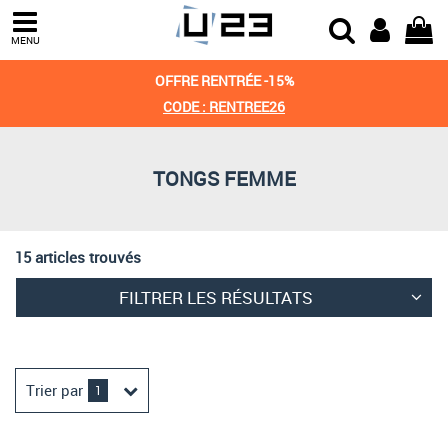
Trier par
MENU
Derniers arrivages
OFFRE RENTRÉE -15%
Prix croissant
CODE : RENTREE26
Prix décroissant
TONGS FEMME
Meilleures remises
15 articles trouvés
FILTRER LES RÉSULTATS
Trier par
1