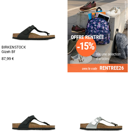
Tongs femme
Tongs femme
La Gizeh de BIRKENSTOCK est un
La Gizeh de BIRKENSTOCK est un
grand classique à assortir avec
grand classique. Inspiré de la sandale
n’importe quel style. Ces élégantes [...]
en liège, ce modèle est en [...]
BIRKENSTOCK
Gizeh Bf
87,99 €
38
39
41
Tongs femme
Grand classique BIRKENSTOCK, la
Gizeh est une chaussure stylée
multitalent. L'élégante sandale à [...]