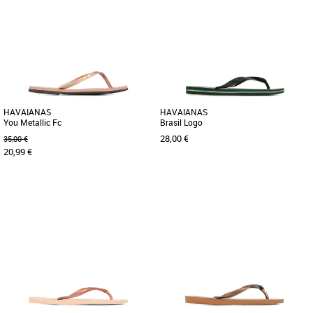
36
38
38
Tongs femme
Tongs femme
Grand classique BIRKENSTOCK, la
La Gizeh de BIRKENSTOCK est un
Gizeh est une chaussure stylée
grand classique à assortir avec
multitalent. Cette élégante sandale [...]
n’importe quel style. Ces élégantes [...]
HAVAIANAS
HAVAIANAS
You Metallic Fc
Brasil Logo
28,00 €
35,00 €
20,99 €
41-42
43-44
45-46
Tongs femme
Tongs femme
Les sandales Havaianas You font
Les tongs Havaianas avec le logo du
partie des classiques de la marque,
Brésil sont un must-have pour tous les
avec des lanières fines et une semelle
amateurs de mode et de confort. [...]
[...]