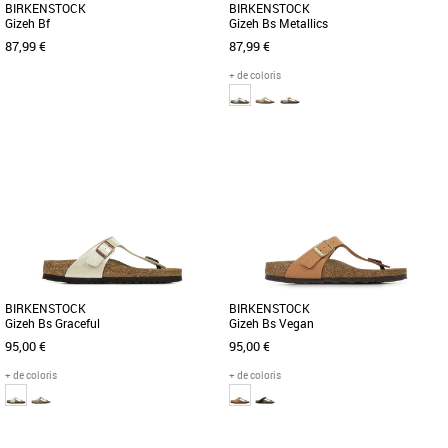
BIRKENSTOCK
BIRKENSTOCK
Gizeh Bf
Gizeh Bs Metallics
87,99 €
87,99 €
+ de coloris
36
37
38
40
37
39
Tongs femme
Tongs femme
La Gizeh est un entre-doigt à bride
Grand classique BIRKENSTOCK, la
réglable pour femmes de la marque
Gizeh est une chaussure stylée
Birkenstock, véritable icône [...]
multitalent. Notre élégante sandale [...]
BIRKENSTOCK
BIRKENSTOCK
Gizeh Bs Graceful
Gizeh Bs Vegan
95,00 €
95,00 €
+ de coloris
+ de coloris