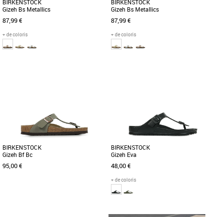
BIRKENSTOCK
BIRKENSTOCK
Gizeh Bs Metallics
Gizeh Bs Metallics
87,99 €
87,99 €
+ de coloris
+ de coloris
36
38
38
39
Tongs femme
Tongs femme
La sandale Gizeh de BIRKENSTOCK est
BIRKENSTOCK Gizeh est un grand
un grand classique qui garantit un
classique qui garantit un maintien
maintien optimal et affiche un [...]
optimal au sein d'un design tendance
[...]
BIRKENSTOCK
BIRKENSTOCK
Gizeh Bf Bc
Gizeh Eva
95,00 €
48,00 €
+ de coloris
37
38
39
37
38
39