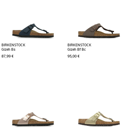
BIRKENSTOCK
BIRKENSTOCK
Gizeh Bs
Gizeh Bf Bc
87,99 €
95,00 €
38
39
41
35
36
37
38
40
Tongs femme
Tongs femme
Grand classique BIRKENSTOCK, la
La Gizeh est un entre-doigt à bride
Gizeh est une chaussure stylée
réglable pour femmes de la marque
multitalent. L'élégante sandale à [...]
Birkenstock, véritable icône [...]