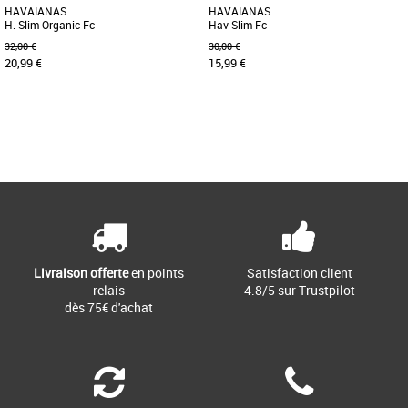
HAVAIANAS
HAVAIANAS
H. Slim Organic Fc
Hav Slim Fc
32,00 €
30,00 €
20,99 €
15,99 €
41-42
41-42
Page
1
/ 1
Tongs femme
Tongs femme
Les tongs Slim Organic sont l’un des
La tong Havaianas Slim est l'une des
modèles les plus classiques et
options les plus populaires de notre
intemporels chez Havaianas. Avec [...]
marque connue pour sa qualité [...]
Livraison offerte
en points
Satisfaction client
relais
4.8/5 sur Trustpilot
dès 75€ d'achat