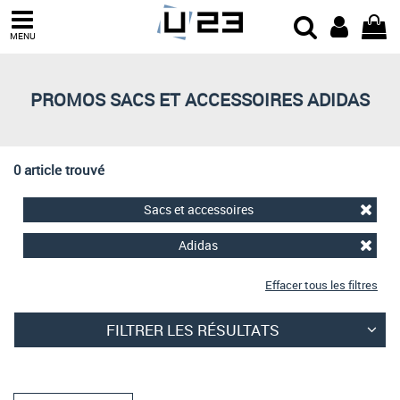
Trier par
MENU
Derniers arrivages
Prix croissant
PROMOS SACS ET ACCESSOIRES ADIDAS
Prix décroissant
Meilleures remises
0 article trouvé
Sacs et accessoires
Adidas
Effacer tous les filtres
FILTRER LES RÉSULTATS