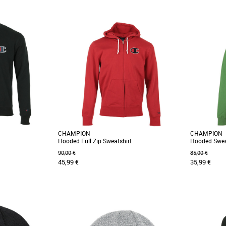
XS
S
XS
S
On aime l'effet rayures mouchetées de ce
SWEAT-SHIRT CHAMPION en coton
majoritaire. Plus produit: - [...]
CHAMPION
CHAMPION
Hooded Full Zip Sweatshirt
Hooded Swea
90,00 €
85,00 €
45,99 €
35,99 €
XS
M
XS
é recyclé épais, ce
Champion est la marque de destination haut
Orné d’un l
orné d’un appliqué
de gamme d’athleisure (sport et loisir) qui
capuche en c
repose sur un [...]
logo C sur [...