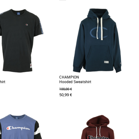
XS
n coton bouclé recyclé épais, ce
Avec son logo sur le buste, ce tee-shirt
lassique est orné d’un appliqué
CHAMPION est parfait pour accompagner vos
séances de sport, [...]
CHAMPION
hirt
Hooded Sweatshirt
100,00 €
50,99 €
XS
S