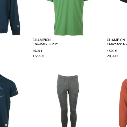
CHAMPION
CHAMPION
Crewneck T-Shirt
Crewneck T-S
40,00 €
45,00 €
16,99 €
20,99 €
S
XS
S
Avec son logo Champion en coton bouclé sur
Avec ses man
la poitrine, ce T-shirt rehaussera vos ensembles
buste, ce te
de tous [...]
accompagner [