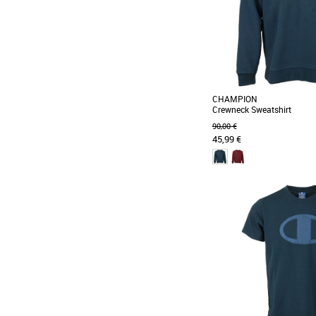
CHAMPION
Crewneck Sweatshirt
90,00 €
45,99 €
XS