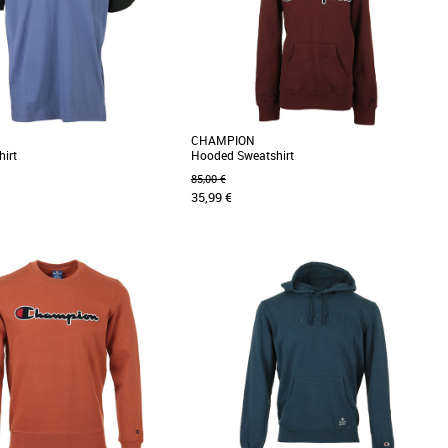
CHAMPION
hirt
Hooded Sweatshirt
85,00 €
35,99 €
XS
ches colorées et son logo sur le
Orné du logo Champion texturé sur la poitrine,
e-shirt CHAMPION est parfait pour
ce sweatshirt à capuche en coton bouclé
...]
recyclé épais [...]