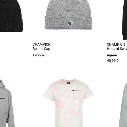
CHAMPION
CHAMPION
Beanie Cap
Hooded Swea
19,99 €
75,00 €
40,99 €
S
it logo "C" sur le
Bonnet Champion avec petit logo "C" sur le
Indispensable
front. Coloris Gris Chiné
capuche es
peigné épais [