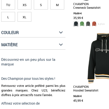
CHAMPION
TU
XS
S
M
Crewneck Sweatshirt
70,00 €
L
XL
35,99 €
& plus
COULEUR
XS
Conçu dans un coton boucl
sweatshirt classique est 
MATIÈRE
logo [...]
Découvrez-en un peu plus sur la
marque
Des Champion pour tous les styles !
Retrouvez votre article préféré parmi les plus
CHAMPION
grandes marques. Chez U23, bénéficiez
Hooded Sweatshirt
d'offres à prix attractifs toute l'année.
90,00 €
45,99 €
Affinez votre sélection de