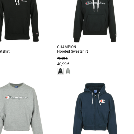
CHAMPION
tshirt
Hooded Sweatshirt
75,00 €
40,99 €
XS
 de la garde-robe, ce sweatshirt à
Indispensable de la garde-robe, ce sweatshirt à
t conçu en molleton de coton
capuche est conçu en molleton de coton
...]
peigné épais [...]