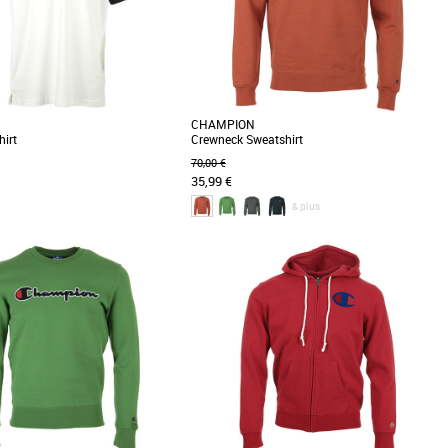
Meilleures remises
CHAMPION
hirt
Crewneck Sweatshirt
70,00 €
35,99 €
& plus
XS
S
ches colorées et son logo sur le
Conçu dans un coton bouclé recyclé épais, ce
e-shirt CHAMPION est parfait pour
sweatshirt classique est orné d’un appliqué
...]
logo [...]