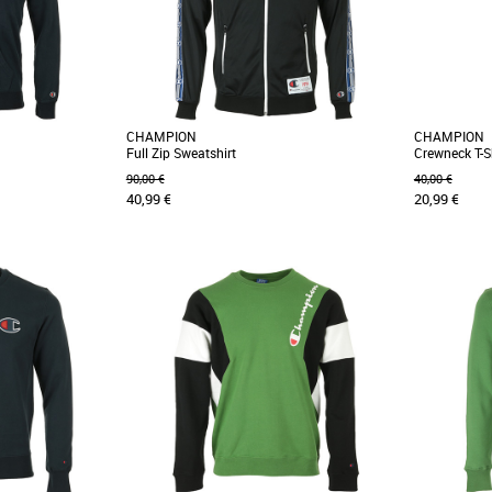
CHAMPION
CHAMPION
Full Zip Sweatshirt
Crewneck T-S
90,00 €
40,00 €
40,99 €
20,99 €
XS
S
XS
obe, ce sweatshirt à
Plus produit: - Col montant. - Manches
Avec ses man
olleton de coton
longues. - Empiècement logoté sur les
buste, ce te
manches. - Deux poches [...]
accompagner [