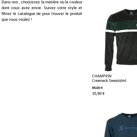
Dans nos , choisissez la matière ou la couleur
dont vous avez envie. Suivez votre style et
XS
filtrez le catalogue de pour trouver le produit
Nouveau sweat à capuche 
que vous voulez !
un pur style rétro. On adore 
CHAMPION
Crewneck Sweatshirt
85,00 €
35,99 €
S