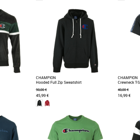
XS
S
XS
champion noir avec
Conçu dans un coton bouclé recyclé épais, ce
Conçu dans u
!!
sweatshirt classique est orné d’un appliqué
sweatshirt c
logo [...]
logo [...]
CHAMPION
CHAMPION
Hooded Full Zip Sweatshirt
Crewneck T-S
90,00 €
40,00 €
45,99 €
16,99 €
XS
XS
Plus produit: - Fermeture entièrement zippée. -
Capuche ajustable par cordon de serrage. -
Poches [...]