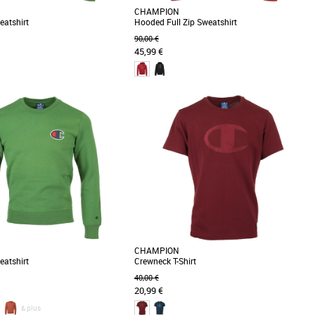
CHAMPION
atshirt
Hooded Full Zip Sweatshirt
90,00 €
45,99 €
S
s un jersey de coton léger, ce
Plus produit: - Fermeture entièrement zippée. -
 la pièce essentielle de l’été. Il est
Capuche ajustable par cordon de serrage. -
Poches [...]
CHAMPION
atshirt
Crewneck T-Shirt
40,00 €
20,99 €
& plus