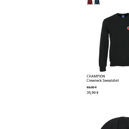
XS
S
CHAMPION
Crewneck Sweatshirt
65,00 €
35,99 €
S
Conçu dans un coton boucl
sweatshirt classique est 
logo [...]