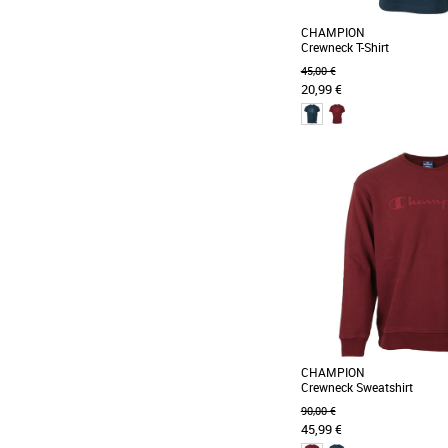
CHAMPION
Crewneck T-Shirt
45,00 €
20,99 €
XS
Avec son logo sur le bu
CHAMPION est parfait po
séances de sport, [...]
CHAMPION
Crewneck Sweatshirt
90,00 €
45,99 €