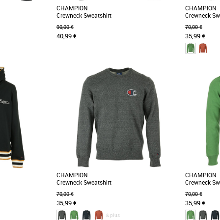
CHAMPION
CHAMPION
Crewneck Sweatshirt
Crewneck Swe
90,00 €
70,00 €
40,99 €
35,99 €
XS
S
S
é recyclé épais, ce
Ce sweatshirt au design audacieux donnera
Repensé dan
orné d’un appliqué
une note old school à votre tenue avec sa
sweatshirt est
matière en coton [...]
[...]
CHAMPION
CHAMPION
Crewneck Sweatshirt
Crewneck Swe
70,00 €
70,00 €
35,99 €
35,99 €
& plus