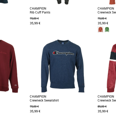
CHAMPION
CHAMPION
Rib Cuff Pants
Crewneck Swe
70,00 €
70,00 €
35,99 €
35,99 €
XS
XS
ste, ce tee-shirt
Plus produit: - Taille élastique avec cordon de
Repensé dan
ur accompagner vos
serrage à l'intérieur. - Deux poches latérales. -
sweatshirt est
[...]
[...]
CHAMPION
CHAMPION
Crewneck Sweatshirt
Crewneck Swe
70,00 €
85,00 €
35,99 €
35,99 €