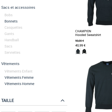
Sacs et accessoires
Bobs
Bonnets
Casquettes
CHAMPION
Gants
Hooded Sweatshirt
Handball
90,00 €
40,99 €
Sacs
Serviettes
XS
Vêtements
Indispensable de la garde-r
Vêtements Enfant
capuche est conçu en m
peigné épais [...]
Vêtements Femme
Vêtements Homme
TAILLE