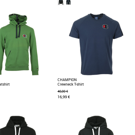
XS
M
Indispensable de la garde-robe, ce sweatshirt à
capuche est conçu en molleton de coton
peigné épais [...]
CHAMPION
tshirt
Crewneck T-shirt
40,00 €
16,99 €
S
ogo C en daim, ce sweatshirt à
Champion est la marque de destination haut
oton recyclé épais est signé du
de gamme d’athleisure (sport et loisir) qui
]
repose sur un [...]