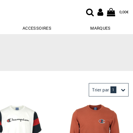
0,00€
ACCESSOIRES
MARQUES
Trier par
1
Derniers arrivages
Prix croissant
Prix décroissant