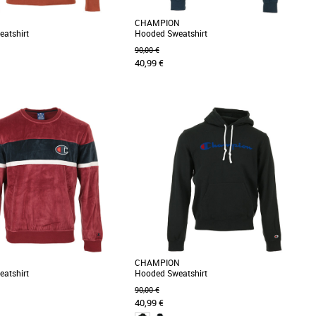
CHAMPION
atshirt
Hooded Sweatshirt
90,00 €
40,99 €
XS
S
M
s un jersey de coton léger, ce
Champion est la marque de destination haut
 la pièce essentielle de l’été. Il est
de gamme d’athleisure (sport et loisir) qui
repose sur un [...]
CHAMPION
atshirt
Hooded Sweatshirt
90,00 €
40,99 €