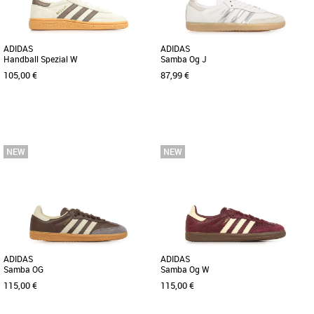
[...]
ADIDAS
ADIDAS
Handball Spezial W
Samba Og J
105,00 €
87,99 €
36 2/3
37 1/3
38
38 2/3
39 1/3
40
36
37 1/3
39 1/3
40 2/3
41 1/3
42
43 1/3
Baskets femme adidas
Découvrez les adidas Samba Og J, des
Baskets femme adidas
baskets alliant élégance et confort.
Cette chaussure adidas Handball
Conçues spécialement [...]
Spezial est celle qu'il te faut pour
afficher un style décontracté. [...]
ADIDAS
ADIDAS
Samba OG
Samba Og W
115,00 €
115,00 €