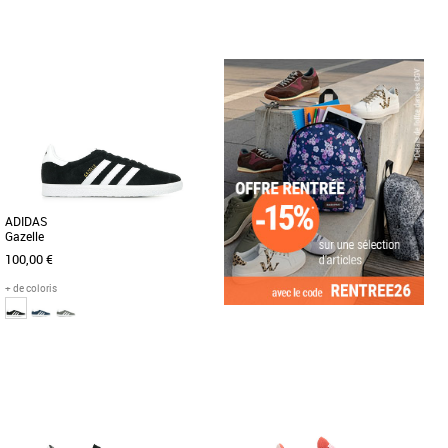
37 1/3
38
38 2/3
39 1/3
40
41 1/3
37 1/3
38
38 2/3
39 1/3
40
42
42 2/3
44
46
47 1/3
Baskets femme adidas
Découvrez les adidas Samba OG W, des
Baskets femme adidas
baskets emblématiques revisitées pour
Découvrez les adidas Samba OG, des
la saison Automne-Hiver [...]
baskets unisexes au design intemporel
et élégant, parfaites pour [...]
ADIDAS
Gazelle
100,00 €
+ de coloris
41 1/3
42
43 1/3
44
45 1/3
46
47 1/3
Baskets femme adidas
UNE RÉÉDITION À L’IDENTIQUE DE LA
GAZELLE DE 1991. Véritable must-have,