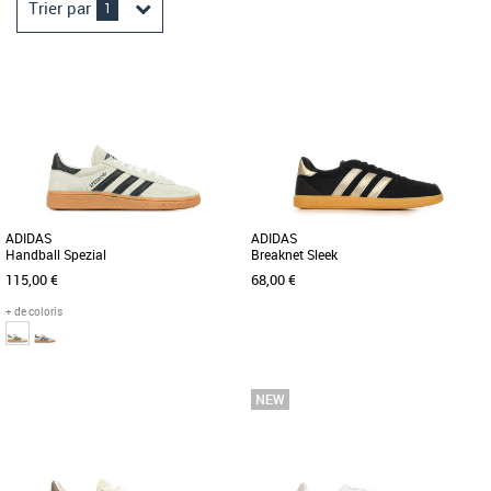
Trier par
1
ADIDAS
ADIDAS
Handball Spezial
Breaknet Sleek
115,00 €
68,00 €
+ de coloris
38 2/3
41 1/3
42
42 2/3
43 1/3
44
38
38 2/3
39 1/3
40
45 1/3
46
Baskets femme adidas
Découvrez les adidas Breaknet Sleek,
Baskets femme adidas
une paire de baskets alliant confort et
UNE SNEAKER RÉTRO STYLÉE AUX
style pour les femmes modernes. [...]
COULEURS MODERNES. Lancée en
1979 pour les athlètes de handball, la