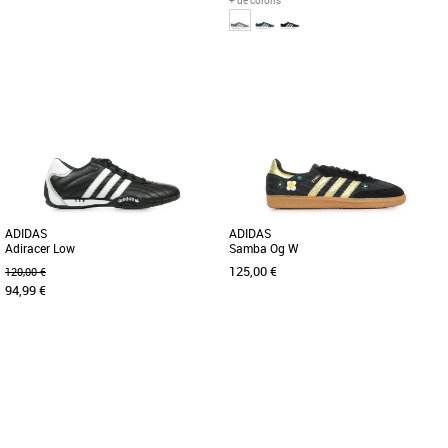
+ de coloris
37 1/3
38
38 2/3
39 1/3
40
40
41 1/3
42
42 2/3
43 1/3
44
45 1/3
46
49 1/3
Baskets femme adidas
Découvrez les adidas Breaknet Sleek,
Baskets femme adidas
des baskets féminines au design
L’essence même de la simplicité, au top
élégant et épuré, parfaites [...]
du style depuis trois décennies.
Réédition du modèle [...]
ADIDAS
ADIDAS
Adiracer Low
Samba Og W
125,00 €
120,00 €
94,99 €
40
41 1/3
36
37 1/3
38
38 2/3
39 1/3
40
Baskets femme adidas
Baskets femme adidas
Réédition à l’identique de l’Adi Racer Lo
Découvrez les adidas Samba Og W, des
de 2006, cette chaussure basse est
baskets emblématiques revisitées pour
conçue pour la vitesse. [...]
une allure féminine et [...]