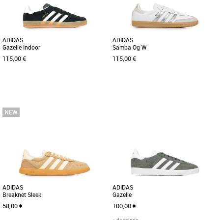
ADIDAS
ADIDAS
Gazelle Indoor
Samba Og W
115,00 €
115,00 €
41 1/3
42
42 2/3
43 1/3
44
45 1/3
37 1/3
38
46
Baskets femme adidas
Découvrez les adidas Samba OG W, une
Baskets femme adidas
combinaison parfaite d'élégance et de
Une chaussure née dans le sport
confort pour les femmes [...]
devenue une icône intemporelle. Cette
sneaker Gazelle adidas associe [...]
ADIDAS
ADIDAS
Breaknet Sleek
Gazelle
58,00 €
100,00 €