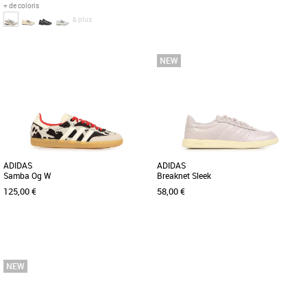
+ de coloris
& plus
38
39 1/3
41 1/3
43 1/3
45 1/3
38 2/3
39 1/3
40
44
Baskets femme adidas
Baskets femme adidas
Découvrez les adidas Adistar Control 5,
L'iconique chaussure adidas Superstar
des baskets alliant style et confort pour
est de retour. Célèbre 50 ans de sport et
accompagner vos journées [...]
de style avec cette [...]
ADIDAS
ADIDAS
Samba Og W
Breaknet Sleek
125,00 €
58,00 €
36
40
36
37 1/3
39 1/3
40
40 2/3
Baskets femme adidas
Baskets femme adidas
L'adidas Samba Og W est une basket
Les adidas Breaknet Sleek en violet
emblématique alliant style rétro et
sont des baskets modernes et légères