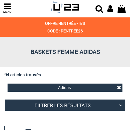
Trier par
MENU
Derniers arrivages
OFFRE RENTRÉE -15%
Prix croissant
CODE : RENTREE26
Prix décroissant
BASKETS FEMME ADIDAS
Meilleures remises
94 articles trouvés
Adidas
FILTRER LES RÉSULTATS