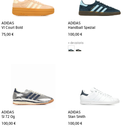
ADIDAS
ADIDAS
Vl Court Bold
Handball Spezial
75,00 €
100,00 €
+ de coloris
36
37 1/3
38
39 1/3
40
41 1/3
48
Baskets femme adidas
Baskets femme adidas
Découvrez l'adidas Vl Court Bold, une
Lancée en 1979 pour les joueurs de
basket alliant élégance et confort pour
handball pros, cette chaussure est un
sublimer votre style [...]
classique. Cette version [...]
ADIDAS
ADIDAS
Sl 72 Og
Stan Smith
100,00 €
100,00 €