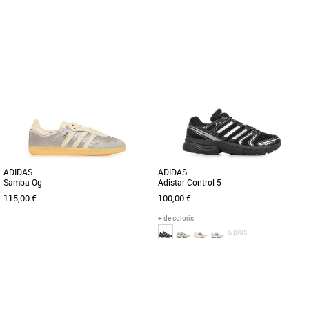
37 1/3
39 1/3
40
37 1/3
38
39 1/3
40
46
Baskets femme adidas
Baskets femme adidas
Découvrez les adidas Sambae W, des
Découvrez les adidas Handball Spezial,
baskets féminines au design élégant et
des baskets unisexes alliant style et
contemporain, parfaites [...]
confort pour accompagner [...]
ADIDAS
ADIDAS
Samba Og
Adistar Control 5
115,00 €
100,00 €
+ de coloris
& plus
37 1/3
38
38 2/3
39 1/3
40
38
39 1/3
40
41 1/3
42
44
45 1/3
Baskets femme adidas
Baskets femme adidas
Découvrez les adidas Samba Og, des
Découvrez les adidas Adistar Control 5,
baskets iconiques revisitées pour un
des baskets conçues pour allier style,