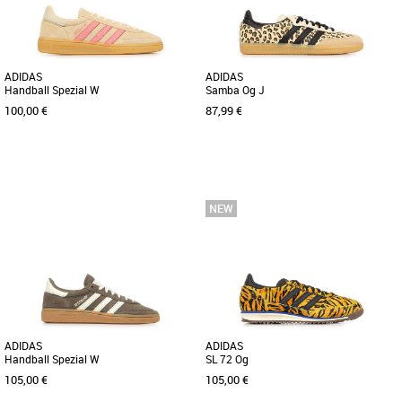
ADIDAS
ADIDAS
Handball Spezial W
Samba Og J
100,00 €
87,99 €
38
37 1/3
38
38 2/3
Baskets femme adidas
Baskets femme adidas
Découvrez les adidas Handball Spezial
Découvrez les adidas Samba Og J, des
W, des baskets au design élégant et
baskets emblématiques réinventées
féminin, idéales pour [...]
pour la saison Printemps Été [...]
ADIDAS
ADIDAS
Handball Spezial W
SL 72 Og
105,00 €
105,00 €