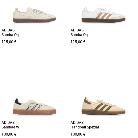
confort pour la saison Printemps-Été
audacieux qui allient style [...]
[...]
ADIDAS
ADIDAS
Samba Og
Samba Og
115,00 €
115,00 €
37 1/3
38
38 2/3
39 1/3
43 1/3
44
45 1/3
46
Baskets femme adidas
Baskets femme adidas
Les adidas Samba Og sont des baskets
Découvrez les adidas Samba Og, des
masculines alliant style classique et
baskets emblématiques qui allient style
confort moderne, idéales [...]
intemporel et confort optimal. [...]
ADIDAS
ADIDAS
Sambae W
Handball Spezial
100,00 €
100,00 €