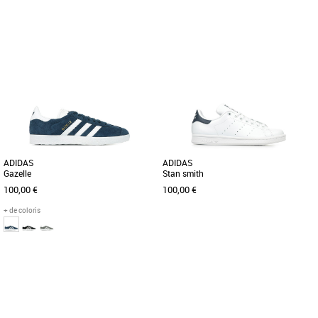
36
37 1/3
38
38 2/3
39 1/3
40
42
55 2/3
40 2/3
50
53 1/3
54 2/3
Baskets femme adidas
Baskets femme adidas
Les adidas SL 72 OG sont des baskets
La Stan Smith fait son grand retour ! Le
iconiques, parfaites pour les femmes à
modèle emblématique de la marque
la recherche d'un style [...]
adidas et du monde sportswear [...]
ADIDAS
ADIDAS
Gazelle
Stan smith
100,00 €
100,00 €
+ de coloris
41 1/3
42
44
45 1/3
46
36
37 1/3
38
Baskets femme adidas
Baskets femme adidas
Avec ces adidas vous ne serez jamais
La Stan Smith a fait son grand retour !
déçu. Au même titre que la Stan Smith
Le modèle emblématique de la marque
ou la Superstar ; la gazelle [...]
adidas et du monde [...]