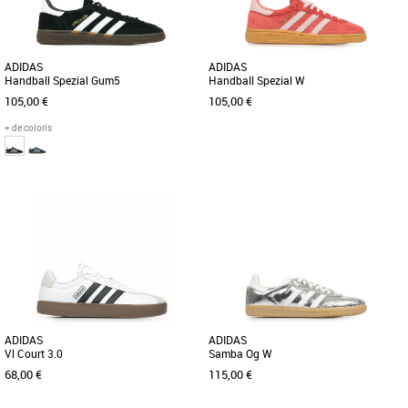
la Gazelle est née sur [...]
ADIDAS
ADIDAS
Handball Spezial Gum5
Handball Spezial W
105,00 €
105,00 €
+ de coloris
37 1/3
38
41 1/3
42
42 2/3
43 1/3
36
38
38 2/3
39 1/3
40 2/3
44
45 1/3
46
47 1/3
Baskets femme adidas
Suis ton instinct avec cette sneaker
Baskets femme adidas
adidas. Lancée en 1979 pour les
Lancée en 1979 pour les joueurs de
terrains indoor professionnels [...]
handball pros, cette chaussure est un
classique. Cette version possède [...]
ADIDAS
ADIDAS
Vl Court 3.0
Samba Og W
68,00 €
115,00 €