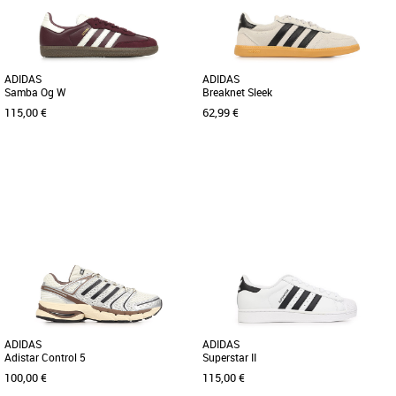
ADIDAS
ADIDAS
Samba Og W
Breaknet Sleek
115,00 €
62,99 €
40
36
36 2/3
38
38 2/3
39 1/3
40
Baskets femme adidas
Baskets femme adidas
La chaussure Samba adidas a fait du
Découvrez les adidas Breaknet Sleek,
chemin depuis l'époque où elle était une
des baskets incontournables alliant
chaussure d'entraînement [...]
style et confort pour la saison [...]
ADIDAS
ADIDAS
Adistar Control 5
Superstar II
100,00 €
115,00 €