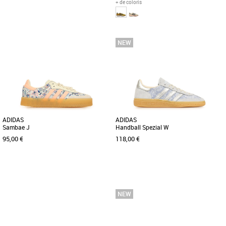
+ de coloris
40
42 2/3
44
37 1/3
38
40
Baskets femme adidas
Baskets femme adidas
Cette chaussure adidas Handball
Découvrez les adidas SL 72 Og, des
Spezial est celle qu'il te faut si tu
baskets alliant élégance et confort pour
cherches à afficher un style
sublimer votre style printanier [...]
décontracté. [...]
ADIDAS
ADIDAS
Sambae J
Handball Spezial W
95,00 €
118,00 €
36
37 1/3
38
36
38
Baskets femme adidas
Baskets femme adidas
Découvrez les adidas Sambae J, des
Découvrez les adidas Handball Spezial
baskets élégantes et légères conçues
W, des baskets alliant style et confort
pour accompagner les femmes [...]
pour un usage quotidien. [...]