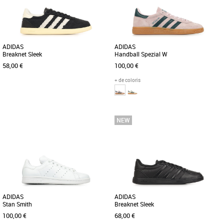
confort moderne, idéale pour [...]
conçues pour les femmes adultes, [...]
ADIDAS
ADIDAS
Breaknet Sleek
Handball Spezial W
58,00 €
100,00 €
+ de coloris
37 1/3
38
38 2/3
40
37 1/3
38
38 2/3
44
46
47 1/3
48
Baskets femme adidas
Baskets femme adidas
Découvrez les adidas Breaknet Sleek,
UNE CHAUSSURE NÉE DANS LES 70'S,
des baskets alliant élégance et confort
TAILLÉE POUR LA VIE MODERNE. Suis
pour un style urbain [...]
ton instinct avec cette sneaker [...]
ADIDAS
ADIDAS
Stan Smith
Breaknet Sleek
100,00 €
68,00 €