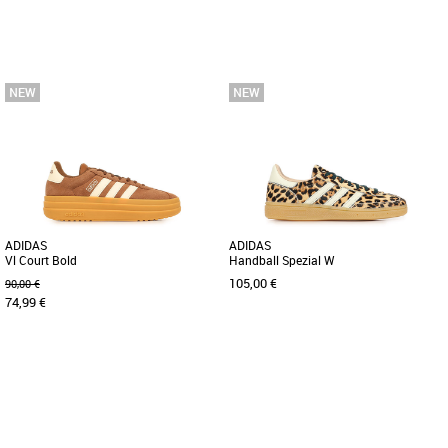
35.5
37 1/3
38
38 2/3
39 1/3
40
Baskets femme adidas
Baskets femme adidas
La Stan Smith a fait son grand retour !
Découvrez les adidas Breaknet Sleek,
Le modèle emblématique de la marque
l'alliance parfaite entre style moderne et
adidas et du monde [...]
confort pour vos journées [...]
ADIDAS
ADIDAS
Vl Court Bold
Handball Spezial W
105,00 €
90,00 €
74,99 €
36
37 1/3
38
39 1/3
40
36
37 1/3
38
Baskets femme adidas
Baskets femme adidas
Découvrez les adidas Vl Court Bold, des
Découvrez les adidas Handball Spezial
baskets féminines alliant style et
W, des baskets féminines au design