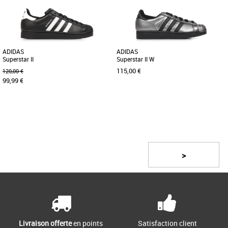
style féminin, polyvalent [...]
confort et performance [...]
ADIDAS
ADIDAS
Superstar II
Superstar II W
115,00 €
120,00 €
99,99 €
37 1/3
38
38 2/3
42 2/3
43 1/3
44
37 1/3
38
38 2/3
39 1/3
Page
1
/ 2
45 1/3
Baskets femme adidas
Découvrez la adidas Superstar II W, une
Baskets femme adidas
basket au design emblématique
>
Découvrez les adidas Superstar II, une
revisitée pour la collection [...]
basket iconique réinventée pour la
collection Printemps-Été [...]
Livraison offerte
en points
Satisfaction client