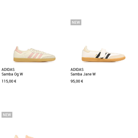
36
37 1/3
38
38 2/3
39 1/3
40
38 2/3
41 1/3
42
43 1/3
44
Baskets femme adidas
Repense les traditions. Cette chaussure
Baskets femme adidas
adidas revisite notre iconique Samba
Opte pour un look chic ou décontracté.
OG avec une tige argentée [...]
Cette sneaker adidas s'associe
facilement à toutes tes tenues. [...]
ADIDAS
ADIDAS
Samba Og W
Samba Jane W
115,00 €
95,00 €
38
40
Baskets femme adidas
Baskets femme adidas
Découvrez les adidas Samba Og W, des
Découvrez les adidas Samba Jane W,
baskets emblématiques qui allient style
des baskets au design intemporel et
rétro et confort moderne. [...]
élégant, parfaites pour compléter [...]