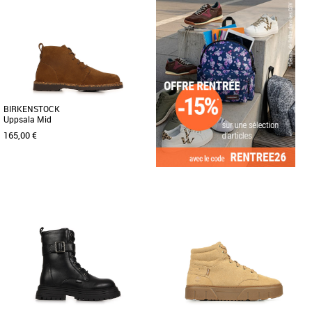
Bottes femme
Bottes femme
PALLAGRADE OFFICER LEATHER –
La Pallashock Backzip 2 est une
Élégance urbaine au style affirmé. Avec
sneaker montante féminine qui
son cuir nappa souple, ses [...]
rehausse un design intemporel d’une
[...]
BIRKENSTOCK
Uppsala Mid
165,00 €
38
Bottes femme
Parfaites pour affronter le froid de
l’hiver ! Les bottes mi-hautes Uppsala
Mid de BIRKENSTOCK présentent [...]