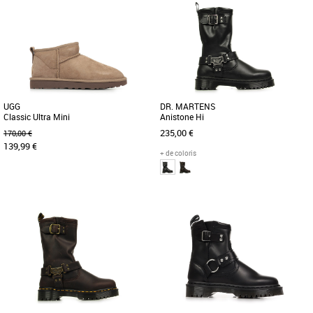
UGG
DR. MARTENS
Classic Ultra Mini
Anistone Hi
235,00 €
170,00 €
139,99 €
+ de coloris
36
37
36
37
38
39
40
42
43
Bottes femme
Bottes femme
La Classic Ultra Mini est l’un des
Nouvelles 'biker boots' de Dr Martens, la
modèles Classic les plus prisés.
Anistone High. Elles sont réalisées en
Indéniablement tendance, elle [...]
cuir Wanama et dotées [...]