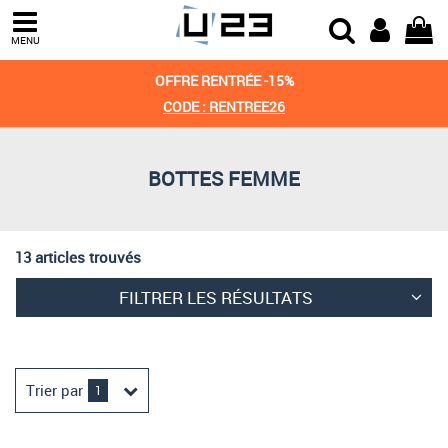
Trier par
MENU
Derniers arrivages
OFFRE RENTRÉE -15%
Prix croissant
CODE : RENTREE26
Prix décroissant
BOTTES FEMME
Meilleures remises
13 articles trouvés
FILTRER LES RÉSULTATS
Trier par
1