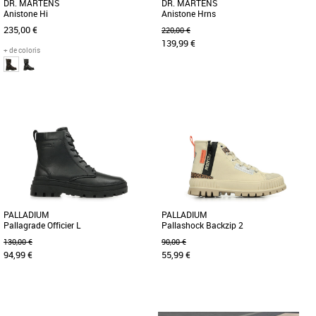
DR. MARTENS
DR. MARTENS
Anistone Hi
Anistone Hrns
235,00 €
220,00 €
139,99 €
+ de coloris
41
42
45
37
38
39
40
Bottes femme
Bottes femme
Nouvelles 'biker boots' de Dr Martens, la
Découvrez les bottes Dr. Martens
Anistone High. Elles sont réalisées en
Anistone Hrns, l'alliance parfaite entre
cuir Burnished Waxy [...]
style et confort pour la saison [...]
PALLADIUM
PALLADIUM
Pallagrade Officier L
Pallashock Backzip 2
130,00 €
90,00 €
94,99 €
55,99 €
36
38
39
36
38