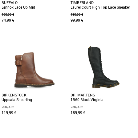
BUFFALO
TIMBERLAND
Lennox Lace Up Mid
Laurel Court High Top Lace Sneaker
100,00 €
130,00 €
74,99 €
99,99 €
38
39
37
38
Bottes femme
Bottes femme
Découvrez les Buffalo Lennox Lace Up
Élégantes et confortables, ces baskets
Mid, des bottes qui allient élégance et
vous accompagneront dans toutes vos
confort pour la saison [...]
aventures. Elles sont [...]
BIRKENSTOCK
DR. MARTENS
Uppsala Shearling
1B60 Black Virginia
200,00 €
230,00 €
119,99 €
189,99 €