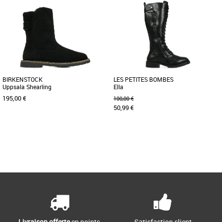
36
36
Bottes femme
Bottes femme
Parfaite pour affronter le froid de l’hiver
Osez vous affirmer avec ce modèle plein
! Le modèle Upsalla de BIRKENSTOCK
de caractère : les 1B60 offrent une
est une bottine pleine [...]
version rebelle d’inspiration [...]
BIRKENSTOCK
LES PETITES BOMBES
Uppsala Shearling
Ella
195,00 €
100,00 €
50,99 €
36
36
37
38
41
Page
1
/ 1
Bottes femme
Bottes femme
Parfaite pour affronter le froid de l’hiver
Craquez pour les bottes longues Ella
! Le modèle Upsalla de BIRKENSTOCK
idéales à porter avec une robe courte
est une bottine pleine [...]
ou un jean skinny.
Livraison offerte
en points
Satisfaction client