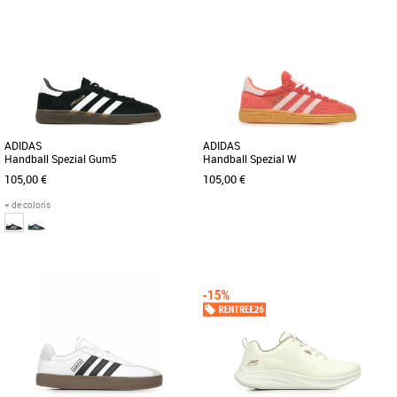
37 1/3
38
38 2/3
39 1/3
40
41 1/3
42
43 1/3
44
45 1/3
46
47 1/3
Baskets femme
Découvrez les adidas Samba OG W, des
Baskets femme
baskets emblématiques revisitées pour
UNE RÉÉDITION À L’IDENTIQUE DE LA
la saison Automne-Hiver [...]
GAZELLE DE 1991. Véritable must-have,
la Gazelle est née sur [...]
ADIDAS
ADIDAS
Handball Spezial Gum5
Handball Spezial W
105,00 €
105,00 €
+ de coloris
37 1/3
38
41 1/3
42
42 2/3
43 1/3
36
38
38 2/3
39 1/3
40 2/3
44
45 1/3
46
47 1/3
Baskets femme
Suis ton instinct avec cette sneaker
Baskets femme
adidas. Lancée en 1979 pour les
Lancée en 1979 pour les joueurs de
terrains indoor professionnels [...]
handball pros, cette chaussure est un
classique. Cette version possède [...]