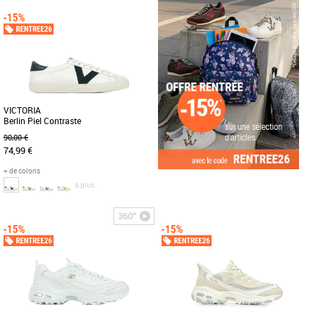
45 1/3
46
Baskets femme
La Guess Miriam est une sneaker
Baskets femme
sophistiquée au design tendance,
UNE SNEAKER RÉTRO STYLÉE AUX
parfaite pour un look urbain chic. [...]
COULEURS MODERNES. Lancée en
1979 pour les athlètes de handball, la
[...]
VICTORIA
Berlin Piel Contraste
90,00 €
74,99 €
+ de coloris
& plus
37
38
39
40
360°
Baskets femme
Chaussures de sport en cuir 100 % libre
de chrome avec médaille d'argent dans
la certification LWG, [...]