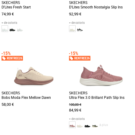
SKECHERS
SKECHERS
D'Lites Fresh Start
D'Lites Smooth Nostalgia Slip Ins
74,99 €
92,99 €
+ de coloris
+ de coloris
36
37
38
39
40
41
36
37
38
39
Baskets femme
Baskets femme
Optez pour un look sport très tendance
Adoptez un style sport et un confort
avec cette Skechers D'Lites Fresh Start
sans effort avec la Skechers Hands
qui allie confort et [...]
Free Slip-ins : D'Lites - Smooth [...]
SKECHERS
SKECHERS
Bobs Moda Flex Mellow Dawn
Ultra Flex 3.0 Brillant Path Slip Ins
58,00 €
100,00 €
84,99 €
+ de coloris
& plus