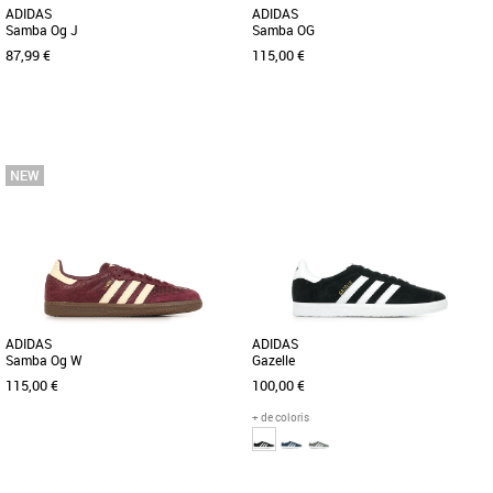
ADIDAS
ADIDAS
Samba Og J
Samba OG
87,99 €
115,00 €
36
37 1/3
39 1/3
37 1/3
38
38 2/3
39 1/3
40
41 1/3
42
42 2/3
44
46
47 1/3
Baskets femme
Découvrez les adidas Samba Og J, des
Baskets femme
baskets alliant élégance et confort.
Découvrez les adidas Samba OG, des
Conçues spécialement [...]
baskets unisexes au design intemporel
et élégant, parfaites pour [...]
ADIDAS
ADIDAS
Samba Og W
Gazelle
115,00 €
100,00 €
+ de coloris