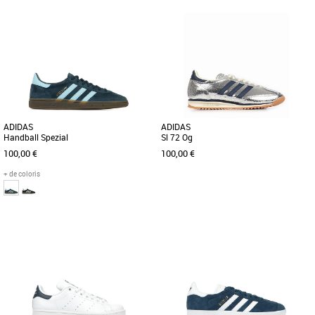
40
36
37 1/3
38
39 1/3
40
Baskets femme
Baskets femme
Découvrez les adidas Samba Jane W,
Découvrez l'adidas Vl Court Bold, une
des baskets au design intemporel et
basket alliant élégance et confort pour
élégant, parfaites pour compléter [...]
sublimer votre style [...]
ADIDAS
ADIDAS
Handball Spezial
Sl 72 Og
100,00 €
100,00 €
+ de coloris
41 1/3
48
36
37 1/3
38
38 2/3
39 1/3
40
42
Baskets femme
Baskets femme
Lancée en 1979 pour les joueurs de
Les adidas SL 72 OG sont des baskets
handball pros, cette chaussure est un
iconiques, parfaites pour les femmes à
classique. Cette version [...]
la recherche d'un style [...]