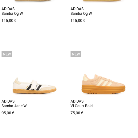
ADIDAS
ADIDAS
Samba Og W
Samba Og W
115,00 €
115,00 €
38 2/3
38
Baskets femme
Baskets femme
Repense les traditions. Cette chaussure
Découvrez les adidas Samba Og W, des
adidas revisite notre iconique Samba
baskets emblématiques qui allient style
OG avec une tige argentée [...]
rétro et confort moderne. [...]
ADIDAS
ADIDAS
Samba Jane W
Vl Court Bold
95,00 €
75,00 €