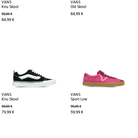
VANS
VANS
Knu Skool
Old Skool
84,99 €
95,00 €
84,99 €
36
37
Baskets femme vans
Baskets femme vans
Un modèle tout en volume d’inspiration
Initialement connu sous le nom de
années 90, repensé pour aujourd’hui.
Vans #36, le modèle Old Skool a vu le
Les Knu Skool sont [...]
jour en 1977 avec un détail [...]
VANS
VANS
Knu Skool
Sport Low
90,00 €
95,00 €
79,99 €
59,99 €