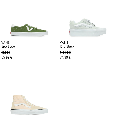
36
37
38
38
Baskets femme vans
Baskets femme vans
Conçues en 1999. Remises au goût du
Les légendaires chaussures montantes
jour pour toi en 2024. Vans présente la
qui ont changé la donne depuis 1978.
Upland, une chaussure [...]
Les Sk8-Hi sont les premières [...]
VANS
VANS
Sport Low
Knu Stack
90,00 €
110,00 €
55,99 €
74,99 €
37
42
36
37
38
Baskets femme vans
Baskets femme vans
Une chaussure épurée inspirée des
Le volume XXL des années 90 avec une
années 90 avec des couleurs fraîches et
semelle plateforme épaisse. Les Knu
audacieuses La collection [...]
Stack revisitent d'abord [...]