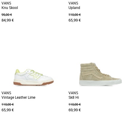
VANS
VANS
Knu Skool
Upland
95,00 €
110,00 €
84,99 €
65,99 €
36
37
38
37
38
39
42
43
Baskets femme vans
Baskets femme vans
Les Knu Skool sont un modèle réédité
Conçues en 1999. Remises au goût du
des années 90, lorsque les chaussures
jour pour toi en 2024. Vans présente la
de skate étaient plus [...]
Upland, une chaussure [...]
VANS
VANS
Vintage Leather Lime
Sk8 Hi
110,00 €
110,00 €
65,99 €
69,99 €