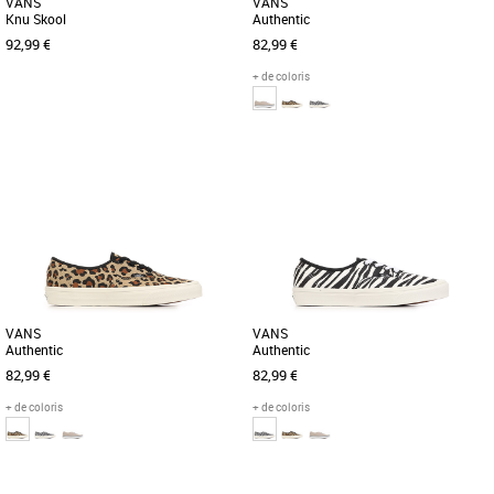
VANS
VANS
Knu Skool
Authentic
92,99 €
82,99 €
+ de coloris
36
37
37
38
39
Baskets femme vans
Baskets femme vans
Découvrez les Vans Knu Skool, des
Les Vans Authentic en cuir gris sont
baskets alliant style audacieux et
des baskets basses conçues
confort tout au long de l’année. [...]
spécialement pour les femmes adultes,
[...]
VANS
VANS
Authentic
Authentic
82,99 €
82,99 €
+ de coloris
+ de coloris
37
38
36
37
38
39
40