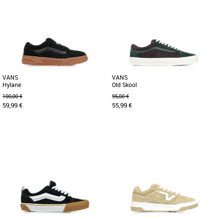
43
44
45
37
Baskets femme vans
Baskets femme vans
Les Knu Skool sont un modèle réédité
Les chaussures Sport Low de Vans
des années 90, lorsque les chaussures
s'inspirent des modèles Vans des
de skate étaient plus [...]
années 90 pour créer un look rétro [...]
VANS
VANS
Hylane
Old Skool
100,00 €
95,00 €
59,99 €
55,99 €
37
41
Baskets femme vans
Baskets femme vans
En effet, les Hylane s'inspirent du skate
Les Old Skool ont été les premières
de l'an 2000 et remettent au goût du
chaussures à arborer la fameuse
jour la silhouette Upland [...]
Sidestripe de Vans, même s'il [...]