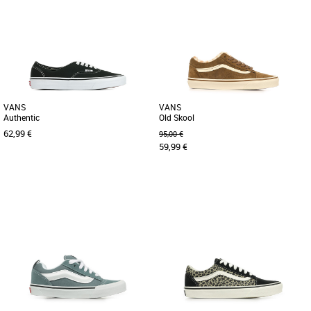
Baskets femme vans
Baskets femme vans
Les Vans Authentic en coloris léopard
Les Vans Authentic pour femmes sont
sont les baskets incontournables.
des baskets basses alliant style et
Conçues pour les femmes adultes [...]
confort. Leur design épuré [...]
VANS
VANS
Authentic
Old Skool
62,99 €
95,00 €
59,99 €
37
40
41
44
38
40
Baskets femme vans
Baskets femme vans
Retrouvez l'incontournable modèle
Découvrez les Vans Old Skool, un
'Authentic' de Vans ! Créées en 1966,
incontournable de la mode qui allie
ces baskets sont restées [...]
style et confort pour la saison [...]