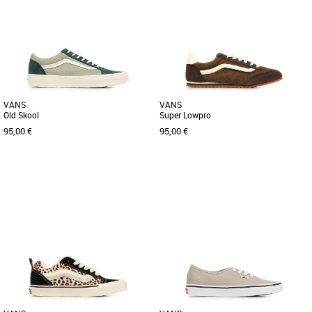
VANS
VANS
Old Skool
Super Lowpro
95,00 €
95,00 €
36
37
38
39
40
41
36
37
38
39
40
Baskets femme vans
Baskets femme vans
Découvrez les Vans Old Skool, des
Découvrez les Vans Super Lowpro, des
baskets féminines alliant style et
baskets féminines alliant style et
confort pour la saison Printemps-Été
confort pour toutes les saisons. [...]
[...]