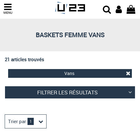
Trier par
MENU
Derniers arrivages
Prix croissant
BASKETS FEMME VANS
Prix décroissant
Meilleures remises
21 articles trouvés
Vans
FILTRER LES RÉSULTATS
Trier par
1