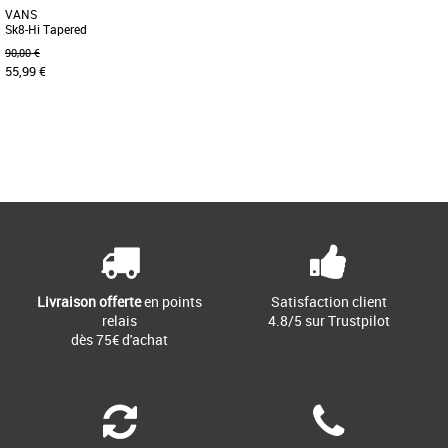
VANS
Sk8-Hi Tapered
90,00 €
55,99 €
36
37
Page
1
/ 1
Baskets femme vans
La collection Color Theory te permet de
créer une palette de couleurs unique en
associant des teintes [...]
Livraison offerte
en points
Satisfaction client
relais
4.8/5 sur Trustpilot
dès 75€ d'achat