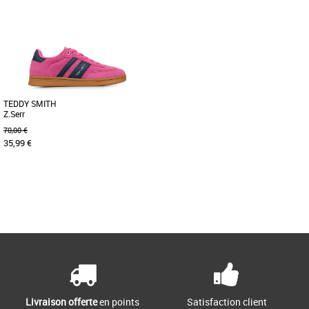
TEDDY SMITH
Z.Serr
70,00 €
35,99 €
37
Page
1
/ 1
Baskets femme teddy smith
Les baskets Teddy Smith incarnent
l'essence même de la simplicité
élégante. Avec leur teinte immaculée,
[...]
Livraison offerte
en points
Satisfaction client