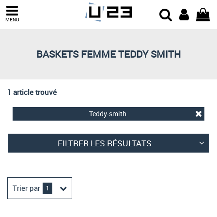
Trier par
MENU
Derniers arrivages
Prix croissant
BASKETS FEMME TEDDY SMITH
Prix décroissant
Meilleures remises
1 article trouvé
Teddy-smith
FILTRER LES RÉSULTATS
Trier par
1