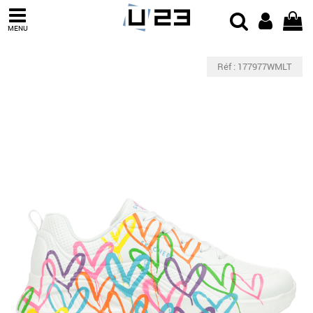
MENU
Réf : 177977WMLT