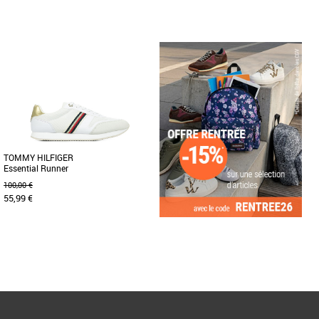
36
36
37
38
Baskets femme tommy hilfiger
Baskets femme tommy hilfiger
Découvrez les baskets Tommy Hilfiger
Portez les couleurs de la marque à vos
Tjw Low Profile, une pièce essentielle de
pieds avec ces baskets caractérisées
la collection automne-hiver [...]
par un empiècement métallisé [...]
TOMMY HILFIGER
Essential Runner
100,00 €
55,99 €
39
41
Page
1
/ 1
Baskets femme tommy hilfiger
Idéales pour les journées les plus
actives, ces baskets de running
présentent des empiècements en [...]