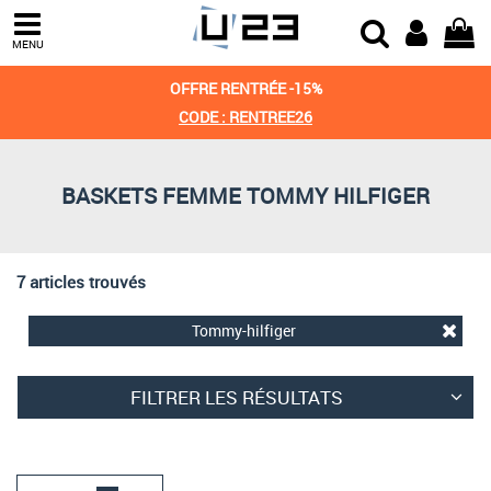
Trier par
MENU
Derniers arrivages
OFFRE RENTRÉE -15%
Prix croissant
CODE : RENTREE26
Prix décroissant
BASKETS FEMME TOMMY HILFIGER
Meilleures remises
7 articles trouvés
Tommy-hilfiger
FILTRER LES RÉSULTATS