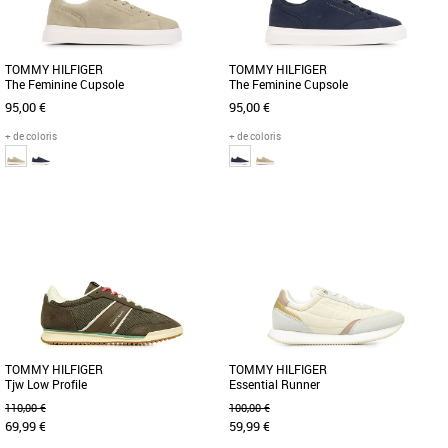
TOMMY HILFIGER
TOMMY HILFIGER
The Feminine Cupsole
The Feminine Cupsole
95,00 €
95,00 €
+ de coloris
+ de coloris
36
37
38
39
40
37
38
39
40
Baskets femme tommy hilfiger
Baskets femme tommy hilfiger
Découvrez les baskets Tommy Hilfiger
Découvrez la basket Tommy Hilfiger
The Feminine Cupsole, une alliance
The Feminine Cupsole, une chaussure
parfaite entre élégance et [...]
alliant élégance et confort [...]
TOMMY HILFIGER
TOMMY HILFIGER
Tjw Low Profile
Essential Runner
110,00 €
100,00 €
69,99 €
59,99 €