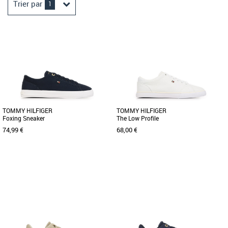
Trier par
1
TOMMY HILFIGER
TOMMY HILFIGER
Foxing Sneaker
The Low Profile
74,99 €
68,00 €
36
37
38
40
37
39
40
Baskets femme tommy hilfiger
Baskets femme tommy hilfiger
Découvrez la Tommy Hilfiger Foxing
Découvrez les baskets Tommy Hilfiger
Sneaker, une basket féminine alliant
The Low Profile, un modèle
style et confort pour toutes [...]
incontournable pour un style
décontracté [...]