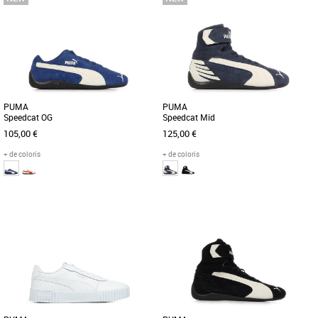
PUMA
PUMA
Speedcat OG
Speedcat Mid
105,00 €
125,00 €
+ de coloris
+ de coloris
41
42
43
44
45
46
41
42
42.5
43
44
45
47
Baskets femme puma
Baskets femme puma
Découvrez la PUMA Speedcat OG, une
Découvrez les PUMA Speedcat Mid, des
basket unisexe alliant style intemporel
baskets unisexes montantes alliant
et confort optimal. Conçue [...]
style et confort pour un usage [...]