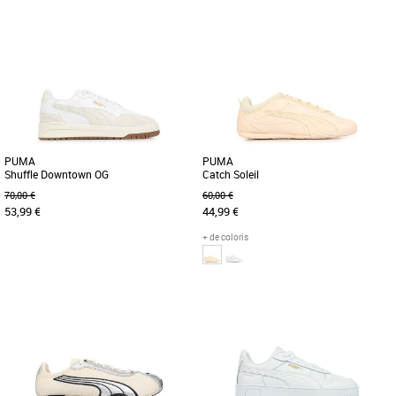
37
38
39
40
36
37
38
39
40
41
Baskets femme puma
Baskets femme puma
Découvrez la Puma Tackle, une basket
Découvrez les PUMA Caven III OG, des
féminine alliant élégance et confort
baskets élégantes et légères conçues
pour la saison Printemps-Été [...]
pour sublimer votre style [...]
PUMA
PUMA
Shuffle Downtown OG
Catch Soleil
70,00 €
60,00 €
53,99 €
44,99 €
+ de coloris
41
42
43
44
45
36
37
38
39
40
Baskets femme puma
Baskets femme puma
Découvrez les PUMA Shuffle Downtown
Conçues pour les personnes qui aiment
OG, des baskets unisexes alliant style et
les essentiels, ces sneakers misent sur
confort pour la saison [...]
un look épuré et sans [...]