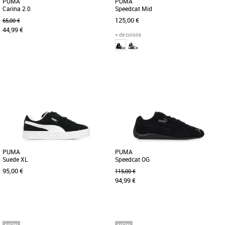
PUMA
PUMA
Carina 2.0
Speedcat Mid
125,00 €
65,00 €
44,99 €
+ de coloris
36
38
39
41
42.5
43
44
44.5
Baskets femme puma
Baskets femme puma
Voici la Carina 2.0. S’inspirant des
Un classique de PUMA inspiré par la
années 80, cette chaussure de tennis
vitesse des circuits : la Speedcat OG.
classique se distingue par [...]
Elle se distingue par sa [...]
PUMA
PUMA
Suede XL
Speedcat OG
95,00 €
115,00 €
94,99 €
36
37
39
40