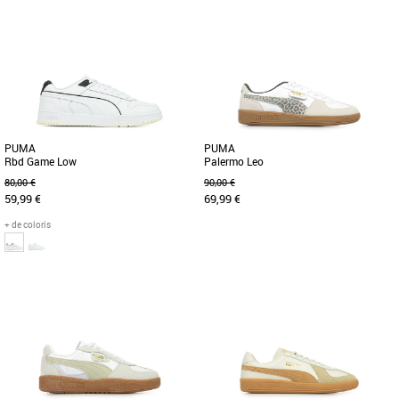
42
46
37
38
39
40
Baskets femme puma
Baskets femme puma
Soyez à l’aise sur le terrain et en dehors
La collection de chaussures PUMA
avec ces baskets rétro inspirées de la
Core est synonyme de simplicité, de
pop culture classique [...]
style et de polyvalence. Conçues [...]
PUMA
PUMA
Rbd Game Low
Palermo Leo
80,00 €
90,00 €
59,99 €
69,99 €
+ de coloris
41
44
45
41
Baskets femme puma
Baskets femme puma
Soyez à l’aise sur le terrain et en dehors
Issue des archives, la légende de la
avec ces baskets rétro inspirées de la
culture Terrace fait son retour avec une
pop culture classique [...]
touche de cuir : revoici [...]