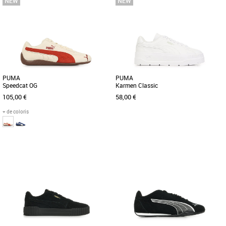
Baskets femme puma
Baskets femme puma
Cette nouvelle version de la légendaire
La PUMA Speedcat OG incarne
Suede s'inspire de l'héritage de PUMA
l’alliance parfaite entre style légendaire
en matière de breakdance [...]
et confort moderne. Conçue [...]
PUMA
PUMA
Speedcat OG
Karmen Classic
105,00 €
58,00 €
+ de coloris
37
38
39
40
41
42
42.5
43
44
36
37
45
46
Baskets femme puma
Découvrez les PUMA Karmen Classic,
Baskets femme puma
des baskets unisexes conçues pour
Découvrez les PUMA Speedcat OG, des
allier style et confort au quotidien. [...]
baskets au design iconique alliant style
et performance. Conçues [...]