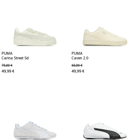
36
37
37.5
38
38.5
39
40
36
37
39
Baskets femme puma
Baskets femme puma
Elle a été conçue pour les filles
Découvrez les PUMA Club Klassika Sd,
branchées, les passionnées de
des baskets qui allient élégance et
streetwear et celles qui suivent [...]
confort pour les femmes modernes. [...]
PUMA
PUMA
Carina Street Sd
Caven 2.0
75,00 €
65,00 €
49,99 €
49,99 €
37
36
37
38
42
43
46
Baskets femme puma
Baskets femme puma
La Carina Street présente un design
La Caven 2.0 est une version subtile
d'inspiration streetwear associé à un
d’un modèle de basketball classique
véritable profil de plateforme, [...]
des années 80. Un véritable [...]