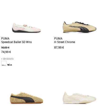
36
37
38
39
40
41
36
37
38
39
40
Baskets femme puma
Baskets femme puma
La collection de chaussures PUMA
Découvrez les PUMA Carina 3.0, des
Core est synonyme de simplicité, de
baskets féminines alliant élégance et
style et de polyvalence. Conçues [...]
confort pour la saison Automne-Hiver
[...]
PUMA
PUMA
Speedcat Ballet SD Wns
H Street Chrome
87,99 €
90,00 €
74,99 €
+ de coloris
36
37
38
39
41
37
38
39
40
Baskets femme puma
Baskets femme puma
Icônes de la culture de la course
Découvrez les PUMA H Street Chrome,
automobile, les sneakers PUMA
des baskets féminines alliant élégance
Speedcat incarnent vitesse, précision
et confort pour la saison [...]
[...]