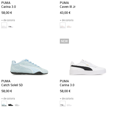
PUMA
PUMA
Carina 3.0
Caven III Jr
58,00 €
43,00 €
+ de coloris
+ de coloris
36
37
38
39
40
36
37
38
39
Baskets femme puma
Baskets femme puma
Découvrez la PUMA Carina 3.0, une
Découvrez la PUMA Caven III Jr, une
basket élégante et moderne conçue
basket féminine alliant élégance et
pour sublimer votre style automnal [...]
confort pour la saison Automne-Hiver
[...]
PUMA
PUMA
Catch Soleil SD
Carina 3.0
58,00 €
58,00 €
+ de coloris
+ de coloris