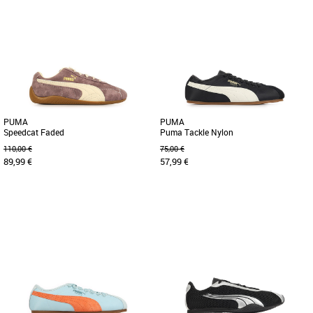
38
36
37
38
39
Baskets femme puma
Baskets femme puma
La Milenio de PUMA est faite pour les
Voici la Karmen II Idol, une paire à la
personnes en quête d’une chaussure au
semelle XXL conçue dans un
look futuriste. Dotées [...]
caoutchouc ferme et solide. La [...]
PUMA
PUMA
Speedcat Faded
Puma Tackle Nylon
110,00 €
75,00 €
89,99 €
57,99 €
39
40
41
42
43
44
45
46
41
42
43
44
45
Baskets femme puma
Baskets femme puma
Découvrez les PUMA Speedcat Faded,
Découvrez la Puma Tackle Nylon, une
des baskets unisexes alliant style et
basket unisexe alliant style et confort
confort pour la saison printemps-été [...]
pour la saison Printemps-Été [...]