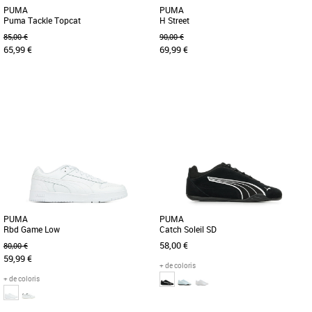
PUMA
PUMA
Puma Tackle Topcat
H Street
85,00 €
90,00 €
65,99 €
69,99 €
36
37
38
39
40
41
37
38
39
40
Baskets femme puma
Baskets femme puma
Découvrez la Puma Tackle Topcat, une
Découvrez les PUMA H Street, des
basket féminine alliant style audacieux
baskets tendance et légères conçues
et confort optimal. Parfaite [...]
spécialement pour les femmes. [...]
PUMA
PUMA
Rbd Game Low
Catch Soleil SD
58,00 €
80,00 €
59,99 €
+ de coloris
+ de coloris