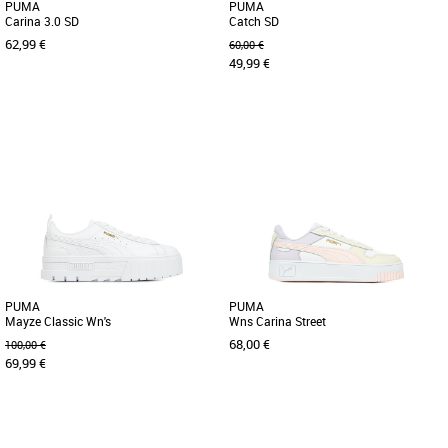
PUMA
PUMA
Carina 3.0 SD
Catch SD
62,99 €
60,00 €
49,99 €
36
37
38
39
40
41
37
39
45
46
47
Baskets femme puma
Baskets femme puma
Fais le plein de confiance en toi avec
Conçues pour les personnes qui aiment
les dernières sneakers PUMA inspirées
les essentiels, ces sneakers misent sur
du tennis. Dotée d'une [...]
un look épuré et sans [...]
PUMA
PUMA
Mayze Classic Wn's
Wns Carina Street
68,00 €
100,00 €
69,99 €