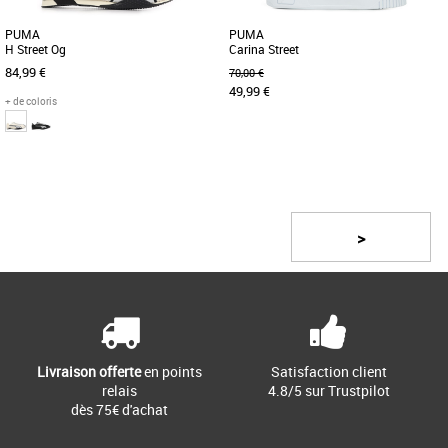
PUMA
PUMA
H Street Og
Carina Street
84,99 €
70,00 €
49,99 €
+ de coloris
41
43
44
45
36
37
40
42
Page
1
/ 2
Baskets femme puma
Baskets femme puma
Ces sneakers évoquent sans détour les
Leur design inspiré du streetwear et leur
années 2000, cet âge d'or qui a vu la
plateforme légèrement relevée font de
>
rencontre du monde de [...]
ces Carina le modèle [...]
Livraison offerte
en points
Satisfaction client
relais
4.8/5 sur Trustpilot
dès 75€ d'achat