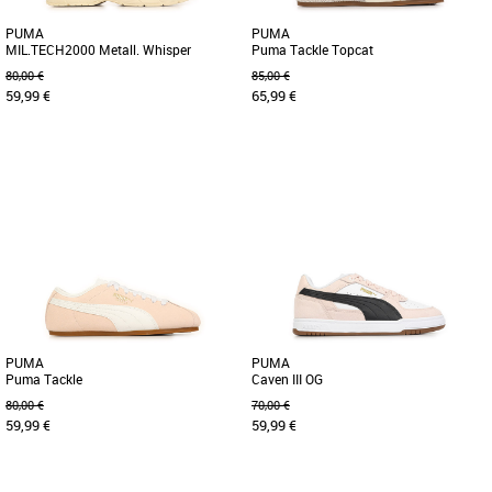
PUMA
PUMA
MIL.TECH2000 Metall. Whisper
Puma Tackle Topcat
80,00 €
85,00 €
59,99 €
65,99 €
37
38
39
40
36
37
38
39
40
41
Baskets femme puma
Baskets femme puma
Découvrez la PUMA MIL.TECH2000
Découvrez la Puma Tackle Topcat, une
Metall. Whisper, une basket élégante et
basket féminine alliant style et confort
légère conçue pour sublimer [...]
pour la saison Printemps-Été [...]
PUMA
PUMA
Puma Tackle
Caven III OG
80,00 €
70,00 €
59,99 €
59,99 €