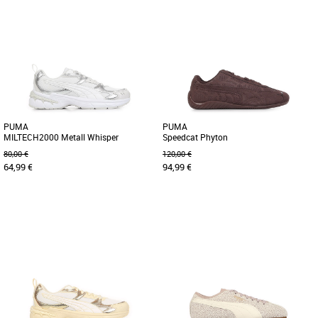
37
38
39
40
38
39
40
Baskets femme puma
Baskets femme puma
Découvrez la PUMA Bella Donna Nylon,
Découvrez la PUMA Bella Donna Nylon,
une basket alliant élégance et confort
une basket féminine alliant élégance et
pour sublimer votre style [...]
confort pour la saison [...]
PUMA
PUMA
MILTECH2000 Metall Whisper
Speedcat Phyton
80,00 €
120,00 €
64,99 €
94,99 €
37
38
39
37
38
39
40
Baskets femme puma
Baskets femme puma
Découvrez la PUMA MILTECH2000
Découvrez la PUMA Speedcat Phyton,
Metall Whisper, une basket femme
une basket féminine alliant style et
élégante et légère conçue pour la [...]
légèreté pour sublimer vos [...]