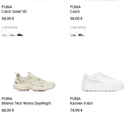
PUMA
PUMA
Catch Soleil SD
Catch
58,00 €
58,00 €
+ de coloris
+ de coloris
36
37
38
39
40
41
37
38
39
40
44
45
47
Baskets femme puma
Baskets femme puma
La PUMA Catch Soleil SD est une
La collection de chaussures PUMA
basket élégante et polyvalente conçue
Core est synonyme de simplicité, de
pour les femmes adultes qui [...]
style et de polyvalence. Conçues [...]
PUMA
PUMA
Milenio Tech Wmns DayINight
Karmen II Idol
68,00 €
74,99 €