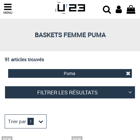
Trier par
MENU
Derniers arrivages
Prix croissant
BASKETS FEMME PUMA
Prix décroissant
Meilleures remises
91 articles trouvés
Puma
FILTRER LES RÉSULTATS
Trier par
1