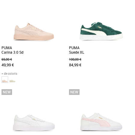
36
37
39
40
36
37
39
40
Baskets femme puma
Baskets femme puma
Conçue pour les filles branchées, les
Remise au goût du jour, la collection
passionnés de la rue et les férus de
Carina est un véritable emblème des
tendance, en fait, pour [...]
années 80 pour un style [...]
PUMA
PUMA
Carina 3.0 Sd
Suede XL
65,00 €
100,00 €
49,99 €
84,99 €
+ de coloris
36
37
38
37
38
40
41
42
44
Baskets femme puma
Baskets femme puma
Fais le plein de confiance en toi avec
Cette nouvelle version de la légendaire
les dernières sneakers PUMA inspirées
Suede s'inspire de l'héritage de PUMA
du tennis. Dotée d'une [...]
en matière de breakdance [...]