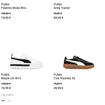
PUMA
PUMA
Palermo Moda Wns
Army Trainer
100,00 €
90,00 €
74,99 €
69,99 €
37
42.5
Baskets femme puma
Baskets femme puma
Tu cherches la dolce vita ? Tu es au
Portées pour la première fois dans les
bon endroit. Classique des années 80,
forces armées allemandes au cours des
la Palermo, est de retour [...]
années 70, les sneakers [...]
PUMA
PUMA
Mayze Lth Wn's
Club Klassika Sd
100,00 €
75,00 €
74,99 €
49,99 €
+ de coloris