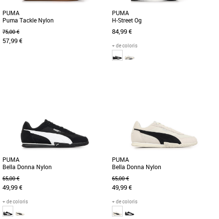
PUMA
PUMA
Puma Tackle Nylon
H-Street Og
84,99 €
75,00 €
57,99 €
+ de coloris
37
38
39
40
37
38
39
40
41
42
43
44
46
Baskets femme puma
Baskets femme puma
Découvrez la PUMA Puma Tackle
Avec son look inspiré de la célèbre
Nylon, une basket féminine alliant style
chaussure de course à pointe des
et confort pour la saison Printemps-Été
années 2000, la PUMA Harambee, [...]
[...]
PUMA
PUMA
Bella Donna Nylon
Bella Donna Nylon
65,00 €
65,00 €
49,99 €
49,99 €
+ de coloris
+ de coloris