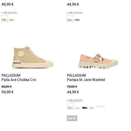
49,99 €
44,99 €
+ de coloris
+ de coloris
41
42
43
44
45
47
36
37
38
Découvrez les Palladium Palla Ace Htg
Découvrez les Palladium Pampa M
Supply, des baskets masculines alliant
Jane Washed, des sandales féminines
confort, style et polyvalence [...]
alliant confort et style pour la [...]
PALLADIUM
PALLADIUM
Palla Ace Chukka Cvs
Pampa M Jane Washed
85,00 €
70,00 €
59,99 €
44,99 €
+ de coloris
& plus
43
44
47
36
37
38
39
41
Découvrez les Palladium Palla Ace
Rehaussez votre look estival avec la
Chukka Cvs, des boots pour homme
Pampa Mary-Jane Washed, conçue