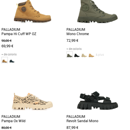
PALLADIUM
PALLADIUM
Pampa Hi Cuff WP OZ
Mono Chrome
72,99 €
90,00 €
69,99 €
+ de coloris
+ de coloris
& plus
31
32
34
35
37
38
39
40
41
42
43
44
45
Cette chaussure ressemble à celles de
Déclinée en toile, cette version unisexe
papa et maman, mais elle est réservée
de la célèbre Pampa, à la fois sobre,
aux plus jeunes. Elle [...]
racée et dynamique, [...]
PALLADIUM
PALLADIUM
Pampa Ox Wild
Revolt Sandal Mono
87,99 €
80,00 €