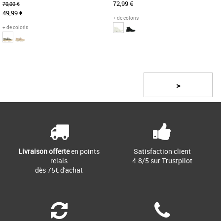
72,99 €
70,00 €
49,99 €
+ de coloris
+ de coloris
36
38
39
37
38
39
40
Page
1
/ 5
Découvrez les Palladium Pampa M
Cette nouvelle Pampa mi-haute est
Jane Washed, des sandales conçues
posée sur une version affinée de la
pour allier confort et style tout [...]
semelle crantée classique Palladium [...]
>
Livraison offerte
en points
Satisfaction client
relais
4.8/5 sur Trustpilot
dès 75€ d'achat