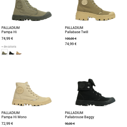
PALLADIUM
PALLADIUM
Pampa Hi
Pallabase Twill
74,99 €
100,00 €
74,99 €
+ de coloris
41
42
43
44
45
36
37
38
39
40
41
Modèle emblématique de Palladium
S’élever au-dessus du brouhaha pour
Boots, la Pampa Hi se décline en une
prendre conscience de ce qui nous
version estivale en toile délavée [...]
entoure, un sentiment à l’origine [...]
PALLADIUM
PALLADIUM
Pampa Hi Mono
Pallabrouse Baggy
72,99 €
90,00 €