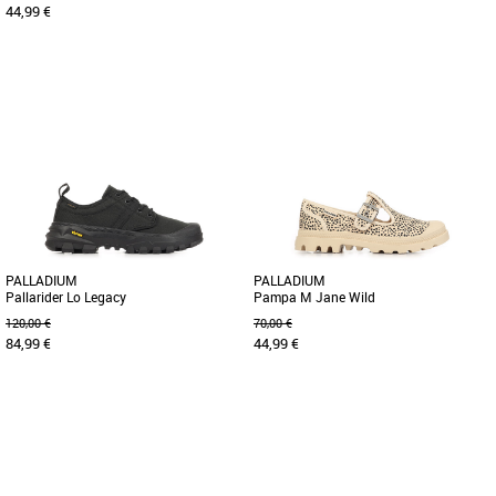
44,99 €
38
39
37
38
39
Découvrez les Palladium Pampa Ox
Ce modèle reprend tous les détails
Wild, des baskets alliant style
emblématiques de Palladium, dans un
audacieux et confort au quotidien. [...]
style streetwear audacieux [...]
PALLADIUM
PALLADIUM
Pallarider Lo Legacy
Pampa M Jane Wild
120,00 €
70,00 €
84,99 €
44,99 €
41
42
43
44
45
36
37
38
39
40
43
Découvrez la Palladium Pallarider Lo
Découvrez la Palladium Pampa M Jane
Legacy, une basket alliant style urbain
Wild, une basket féminine alliant style