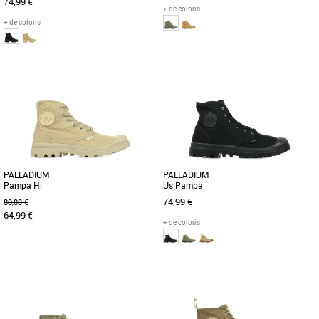
74,99 €
+ de coloris
+ de coloris
36
37
38
39
40
41
37
38
41
42
43
44
46
La chaussure Pallabase Twill fait
Découvrez la SP20 CUFF LTH WP WL,
passer l'iconique Pampa au niveau
une version moderne du style
supérieur. Une chaussure féminine [...]
emblématique de la Pampa. Parfaite [...]
PALLADIUM
PALLADIUM
Pampa Hi
Us Pampa
74,99 €
80,00 €
64,99 €
+ de coloris
41
42
43
44
45
47
41
42
43
44
46
Modèle emblématique de Palladium
Adoptez un look stylé avec notre
Boots, la Pampa Hi se décline en une
Pampa Hi. Inspirée de la sneaker, la tige
version estivale en toile délavée [...]
et la doublure de cette [...]