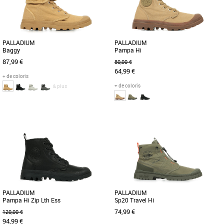
PALLADIUM
PALLADIUM
Baggy
Pampa Hi
87,99 €
80,00 €
64,99 €
+ de coloris
+ de coloris
& plus
42
45
41
42
43
44
45
46
Découvrez la chaussure BAGGY de
Modèle emblématique de Palladium
Palladium, une alliance parfaite entre
Boots, la Pampa Hi se décline en une
style et fonctionnalité. Son [...]
version estivale en toile délavée [...]
PALLADIUM
PALLADIUM
Pampa Hi Zip Lth Ess
Sp20 Travel Hi
74,99 €
120,00 €
94,99 €