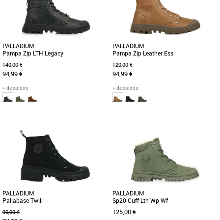
PALLADIUM
PALLADIUM
Pampa Zip LTH Legacy
Pampa Zip Leather Ess
140,00 €
120,00 €
94,99 €
94,99 €
+ de coloris
+ de coloris
41
42
43
44
37
40
41
42
43
44
45
PAMPA ZIP LTH LEGACY – Résilience et
L’originale de Palladium depuis 1947.
style urbain. Confectionnée en cuir gras
L’iconique Pampa Hi en cuir classique
premium, cette botte [...]
et souple, munie d’une [...]
PALLADIUM
PALLADIUM
Sp20 Cuff Lth Wp Wf
Pallabase Twill
125,00 €
90,00 €