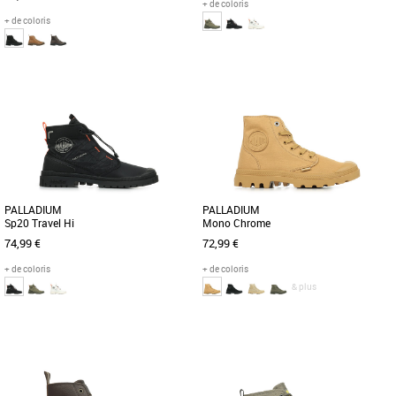
+ de coloris
+ de coloris
36
37
38
39
40
41
42
43
45
41
42
43
44
45
46
47
L’originale de Palladium depuis 1947.
La SP20 Travel Hi réinterprète la
L’iconique Pampa Hi en cuir classique
populaire Pampa Travel Lite en
et souple, munie d’une [...]
l’associant à la semelle extérieure [...]
PALLADIUM
PALLADIUM
Sp20 Travel Hi
Mono Chrome
74,99 €
72,99 €
+ de coloris
+ de coloris
& plus
37
38
39
40
41
42
43
44
45
46
37
39
40
41
42
43
44
45
La SP20 Travel Hi réinterprète la
Palladium Boots invente une chaussure
populaire Pampa Travel Lite en
unisexe mariant inspiration militaire et
l’associant à la semelle extérieure [...]
tendance monochrome, pour [...]