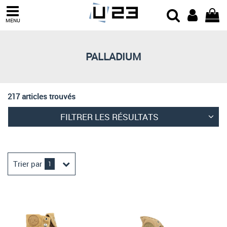
Trier par
MENU
Derniers arrivages
Prix croissant
PALLADIUM
Prix décroissant
Meilleures remises
217 articles trouvés
FILTRER LES RÉSULTATS
Trier par
1