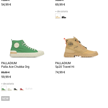
54,99 €
69,99 €
+ de coloris
38
41
42
44
37
38
39
Découvrez les Palladium Palla Ace Cvs
Découvrez la Palladium Pallacruise
Org, des baskets au design moderne et
Strap L, une sandale élégante et
dynamique, idéales pour [...]
confortable spécialement conçue [...]
PALLADIUM
PALLADIUM
Palla Ace Chukka Org
Sp20 Travel Hi
74,99 €
85,00 €
59,99 €
+ de coloris
& plus
37
38
39
42
44
45
38
39
40
41
45
La Palla Ace Chukka Org est un clin
Découvrez les Palladium Sp20 Travel
d’œil à leur histoire, s’inspirant des
Hi, des boots alliant style et confort