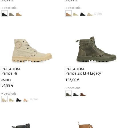
+ de coloris
+ de coloris
& plus
39
41
42
43
44
45
46
47
36
37
38
41
Voici la Pampa SP20 Hi wax, une
Découvrez la PAMPA HI de Palladium,
version moderne du style emblématique
la chaussure emblématique qui allie
de la Pampa. Cette saison, découvrez
style et durabilité. Son [...]
[...]
PALLADIUM
PALLADIUM
Pampa Hi
Pampa Zip LTH Legacy
135,00 €
85,00 €
54,99 €
+ de coloris
+ de coloris
& plus
36
37
38
39
40
41
42
43
44
46
En été, les plus belles aventures ont un
PAMPA ZIP LTH LEGACY – Résilience et
goût d’imprévu. C’est pourquoi vos
style urbain. Confectionnée en cuir gras
chaussures doivent [...]
premium, cette botte [...]