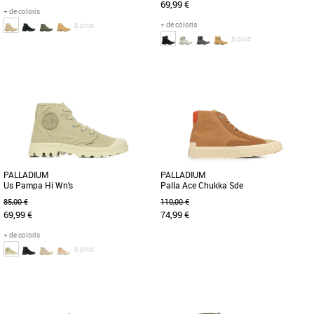
69,99 €
+ de coloris
+ de coloris
& plus
& plus
38
39
40
41
42
43
44
45
44
45
46
47
Déclinée en toile, cette versio de la
Ce modèle intemporel à porter en toutes
célèbre Pampa, à la fois sobre, racée et
occasions incarne parfaitement
dynamique, est à [...]
l’héritage militaire de Palladium [...]
PALLADIUM
PALLADIUM
Us Pampa Hi Wn's
Palla Ace Chukka Sde
85,00 €
110,00 €
69,99 €
74,99 €
+ de coloris
& plus
36
37
38
39
40
41
40
41
42
43
44
45
Modèle emblématique de Palladium
Personne n’est mieux préparé pour
Boots, la Pampa Hi se décline en une
l’automne que ceux qui possèdent les
version estivale en toile délavée [...]
baskets PALLA ACE CHUKKA [...]