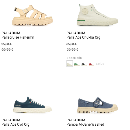
riches archives de sport. [...]
pour accompagner vos aventures [...]
PALLADIUM
PALLADIUM
Pallacruise Fishermn
Palla Ace Chukka Org
95,00 €
85,00 €
69,99 €
59,99 €
+ de coloris
& plus
36
37
38
40
37
38
39
40
42
Découvrez les sandales Palladium
La Palla Ace Chukka Org est un clin
Pallacruise Fishermn, une alliance
d’œil à leur histoire, s’inspirant des
parfaite entre style élégant et [...]
riches archives de sport. [...]
PALLADIUM
PALLADIUM
Palla Ace Cvd Org
Pampa M-Jane Washed