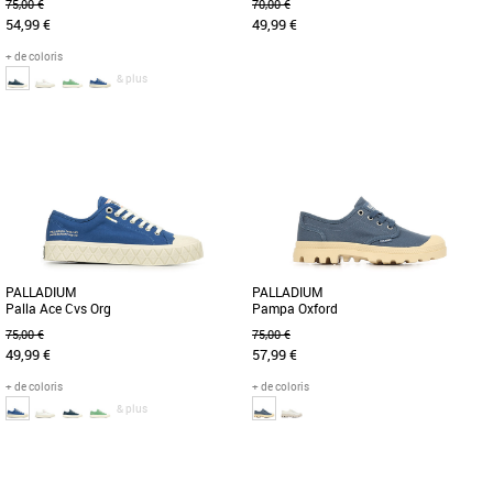
75,00 €
70,00 €
54,99 €
49,99 €
+ de coloris
& plus
37
39
36
38
39
41
La sneaker basse Palla Ace Canvas
Découvrez les Palladium Pampa M-
Organic rend hommage à l'héritage et à
Jane Washed, des sandales
l'histoire de Palladium avec [...]
incontournables pour la saison
Printemps-Été [...]
PALLADIUM
PALLADIUM
Palla Ace Cvs Org
Pampa Oxford
75,00 €
75,00 €
49,99 €
57,99 €
+ de coloris
+ de coloris
& plus
37
38
39
42
45
37
38
40
La sneaker basse Palla Ace Canvas
Découvrez les Palladium Pampa
Organic rend hommage à l'héritage et à
Oxford, des baskets femme idéales pour