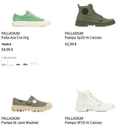
l'histoire de Palladium avec [...]
sublimer vos tenues printanières [...]
PALLADIUM
PALLADIUM
Palla Ace Cvs Org
Pampa Sp20 Hi Canvas
62,99 €
75,00 €
54,99 €
+ de coloris
& plus
36
37
38
39
40
41
42
43
45
37
39
La sneaker basse Palla Ace Canvas
Cette nouvelle Pampa mi-haute est
Organic rend hommage à l'héritage et à
posée sur une version affinée de la
l'histoire de Palladium avec [...]
semelle crantée classique pour [...]
PALLADIUM
PALLADIUM
Pampa M Jane Washed
Pampa SP20 Hi Canvas