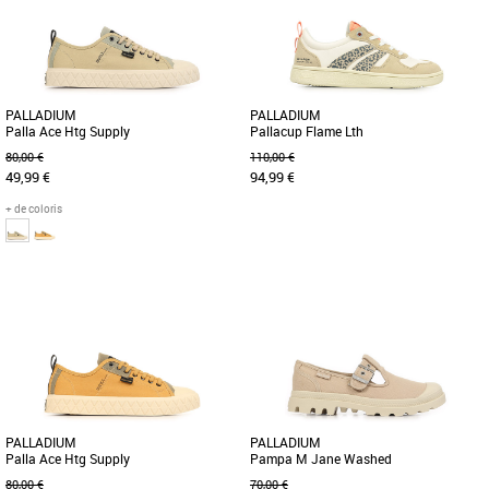
et confort optimal pour [...]
et confort pour la saison [...]
PALLADIUM
PALLADIUM
Palla Ace Htg Supply
Pallacup Flame Lth
80,00 €
110,00 €
49,99 €
94,99 €
+ de coloris
42
43
44
45
46
37
39
Découvrez les Palladium Palla Ace Htg
S’inspirant de modèles d’archives
Supply, des baskets Homme conçues
iconiques, la Pallacup Flame Leather
pour allier confort et style [...]
est un clin d’œil éclatant [...]
PALLADIUM
PALLADIUM
Palla Ace Htg Supply
Pampa M Jane Washed
80,00 €
70,00 €