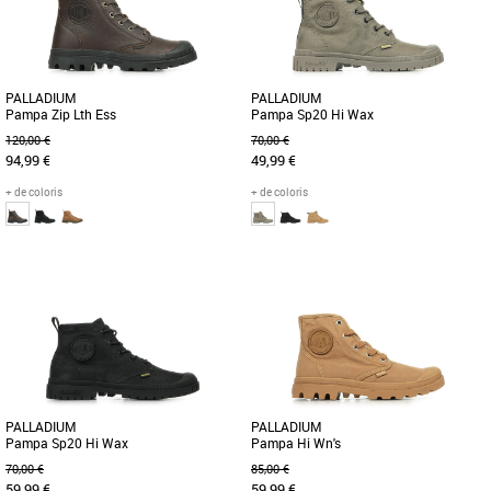
PALLADIUM
PALLADIUM
Pampa Sp20 Hi Wax
Pampa Zip Lth Ess
70,00 €
120,00 €
49,99 €
94,99 €
+ de coloris
+ de coloris
37
39
40
42
43
44
45
36
37
39
40
41
42
43
44
45
46
47
L’originale de Palladium depuis 1947.
L’iconique Pampa Hi en cuir classique
Voici la PAMPA SP20 HI WAX, une
et souple, munie d’une [...]
version moderne du style emblématique
de la Pampa. Cette saison, découvrez
[...]
PALLADIUM
PALLADIUM
Pampa Sp20 Hi Wax
Pampa Hi Wn's
70,00 €
85,00 €
59,99 €
59,99 €