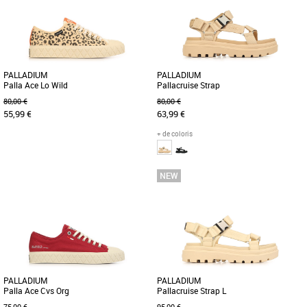
alliant style et confort pour la [...]
pour un usage quotidien.
Réinterprétation [...]
PALLADIUM
PALLADIUM
Palla Ace Lo Wild
Pallacruise Strap
80,00 €
80,00 €
55,99 €
63,99 €
+ de coloris
36
37
38
39
40
37
Découvrez les Palladium Palla Ace Lo
Découvrez les Palladium Pallacruise
Wild, des baskets alliant style
Strap, des sandales féminines alliant
audacieux et confort optimal pour [...]
confort et style pour la [...]
PALLADIUM
PALLADIUM
Palla Ace Cvs Org
Pallacruise Strap L
75,00 €
95,00 €