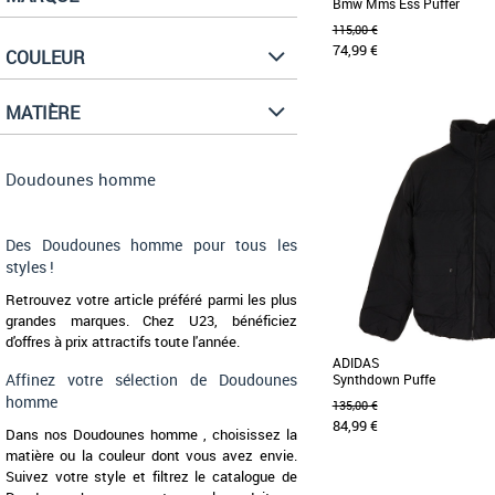
Bmw Mms Ess Puffer
115,00 €
74,99 €
COULEUR
MATIÈRE
S
M
Doudounes homme
PUMA x BMW M MOTORSPO
Doudounes homme
une collection inspirée de l
de la BMW M4 [...]
Des Doudounes homme pour tous les
styles !
Retrouvez votre article préféré parmi les plus
grandes marques. Chez U23, bénéficiez
d'offres à prix attractifs toute l'année.
ADIDAS
Affinez votre sélection de Doudounes
Synthdown Puffe
homme
135,00 €
84,99 €
Dans nos Doudounes homme , choisissez la
matière ou la couleur dont vous avez envie.
Suivez votre style et filtrez le catalogue de