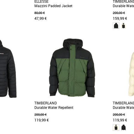
ELLESSE
TIMBERLAN
Mazzini Padded Jacket
Durable Wate
80,00 €
200,00 €
47,99 €
159,99 €
L
M
L
XL
XX
Doudounes homme
Doudounes 
 démarque par une
Restez au chaud et élégant avec la veste
Découvrez l
ques. Le concept: du
matelassée Ellesse Mazzini en noir classique.
pour homme 
Dotée d'un [...]
extérieur déper
TIMBERLAND
TIMBERLAN
Durable Water Repellent
Durable Wate
200,00 €
200,00 €
119,99 €
119,99 €