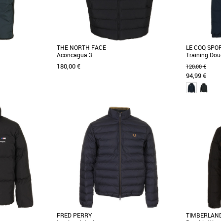
THE NORTH FACE
LE COQ SPO
Aconcagua 3
Training Do
180,00 €
120,00 €
94,99 €
XXL
S
M
L
XL
Doudounes homme
Doudounes 
tif Essentiels sans
La doudoune Aconcagua tire toujours son
Veste doudou
éale à porter avant
nom du plus haut sommet de l'hémisphère
Coq Sportif 
occidental où il fait [...]
rembourré [...
FRED PERRY
TIMBERLAN