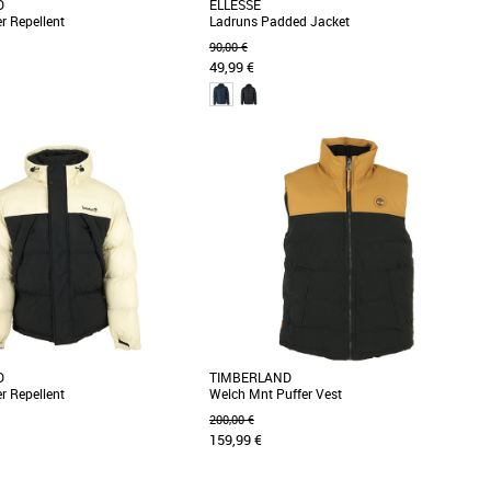
D
ELLESSE
r Repellent
Ladruns Padded Jacket
90,00 €
49,99 €
L
XL
homme
Doudounes homme
a doudoune déperlante durable
La Ellesse Ladruns Padded Jacket est une
en tissu 100 % nylon dotée d'un
doudoune stylée et fonctionnelle, idéale pour
lant [...]
affronter les [...]
D
TIMBERLAND
r Repellent
Welch Mnt Puffer Vest
200,00 €
159,99 €