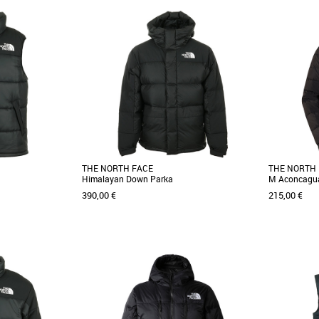
L
XXL
L
Doudounes homme
Doudounes 
ed Jacket est une
Découvrez la doudoune déperlante durable
Découvrez l
nnelle, idéale pour
pour homme en tissu 100 % nylon dotée d'un
pour homme 
extérieur déperlant [...]
extérieur déper
THE NORTH FACE
THE NORTH
Himalayan Down Parka
M Aconcagua
390,00 €
215,00 €
L
XL
XXL
XXL
Doudounes homme
Doudounes 
an The North Face®
Revisitant une grosse doudoune vintage avec
La veste en 
utes et se distingue
des fonctionnalités modernes, la veste en
nom du plus
duvet Himalayan [...]
occidental où 