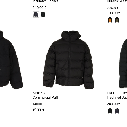
Insulated Jacket
Durable Wate
240,00 €
200,00 €
139,99 €
M
L
S
M
L
XL
Doudounes homme
Doudounes 
RT revient avec
La veste isolante élégante, fabriquée en nylon
Pensée pour 
a dernière évolution
ripstop partiellement recyclé, avec
cette doudou
matelassage horizontal [...]
et isolation [..
ADIDAS
FRED PERRY
Commercial Puff
Insulated Ja
240,00 €
140,00 €
94,99 €