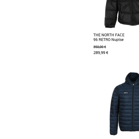
THE NORTH FACE
96 RETRO Nuptse
350,00 €
289,99 €
XS
XXL
Doudounes homme
Découvrez la doudoune 
RETRO Nuptse, un inco
affronter les saisons automn