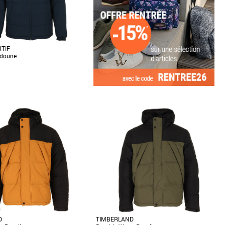
RTIF
udoune
XXL
homme
ne en polyamide de la marque Le
Plus produit : - Modèle doublé et
]
D
TIMBERLAND