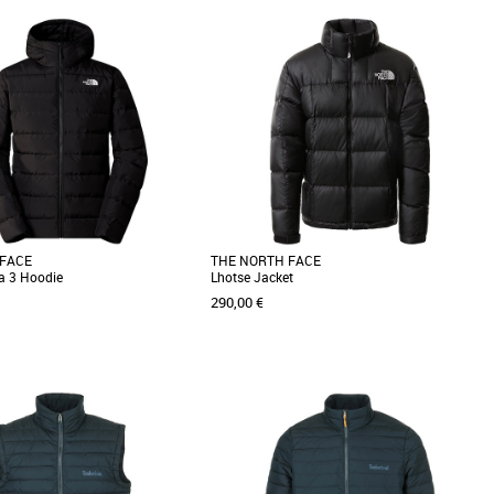
S
M
homme
Doudounes homme
a doudoune déperlante durable
Le gilet Welch Mountain pour homme
en tissu 100 % nylon dotée d'un
s'imposera comme la superposition idéale
lant [...]
quand le temps se rafraîchit. [...]
 FACE
THE NORTH FACE
 3 Hoodie
Lhotse Jacket
290,00 €
L
XL
XXL
homme
Doudounes homme
duvet Aconcagua tire toujours son
La veste Lhotse est une véritable veste
 haut sommet de l'hémisphère
polyvalente avec un style urbain au design
[...]
color-block. Imperméable [...]