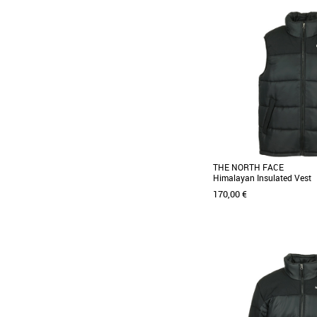
L
XXL
Doudounes homme
La Ellesse Ladruns Padd
doudoune stylée et fonctio
affronter les [...]
THE NORTH FACE
Himalayan Insulated Vest
170,00 €
L
Doudounes homme
La veste isolée Himalay
est reconnaissable entre to
par son matelassage [...]