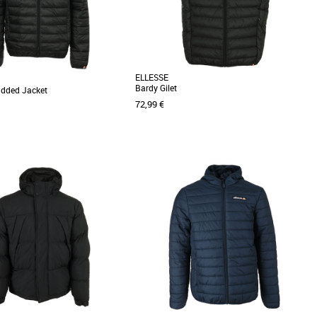
ELLESSE
Bardy Gilet
dded Jacket
72,99 €
S
homme
Doudounes homme
 Ellesse se démarque par une
Depuis 1959 Ellesse se démarque par une
t un style uniques. Le concept: du
philosophie et un style uniques. Le concept: du
[...]
sportswear de [...]