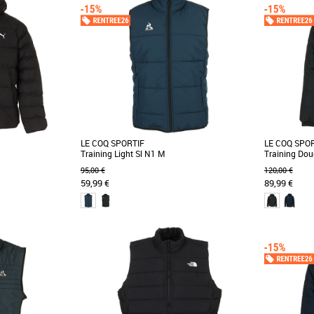
LE COQ SPORTIF
LE COQ SPO
Training Light Sl N1 M
Training Do
95,00 €
120,00 €
59,99 €
89,99 €
S
M
L
XL
M
L
XL
XX
Doudounes homme
Doudounes 
Hooded Jacket, un
La doudoune sans manches Le Coq Sportif
Veste doudou
otre garde-robe
allie style sportif et fonctionnalité. Conçue en
Coq Sportif 
matière [...]
rembourré [...