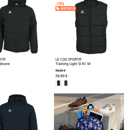
Prix croissant
Prix décroissant
Meilleures remises
RTIF
LE COQ SPORTIF
udoune
Training Light Sl N1 M
95,00 €
59,99 €
L
L
XXL
homme
Doudounes homme
ne en polyamide de la marque Le
La doudoune sans manches Le Coq Sportif
Plus produit : - Modèle doublé et
allie style sportif et fonctionnalité. Conçue en
]
matière [...]