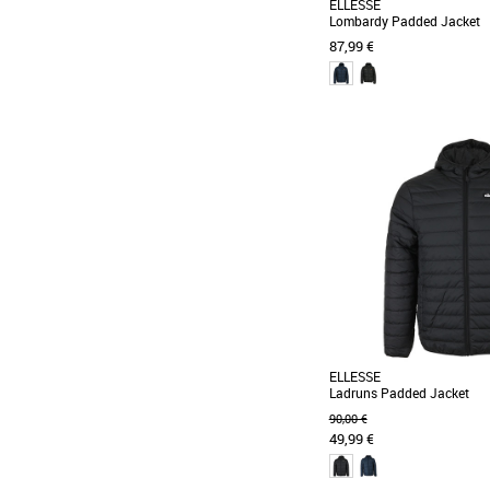
ELLESSE
Lombardy Padded Jacket
87,99 €
S
M
L
Doudounes homme
Depuis 1959 Ellesse se
philosophie et un style uni
sportswear de [...]
ELLESSE
Ladruns Padded Jacket
90,00 €
49,99 €