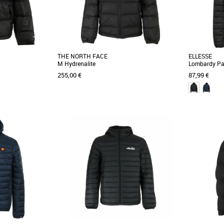
THE NORTH FACE
ELLESSE
M Hydrenalite
Lombardy Pa
255,00 €
87,99 €
XXL
S
M
L
Doudounes homme
Doudounes 
The North Face 96
Explorez la ville confortablement avec la veste
Depuis 1959
ntournable pour
à capuche en duvet Hydrenalite. Garnie de
philosophie e
ales [...]
duvet recyclé, [...]
sportswear de 