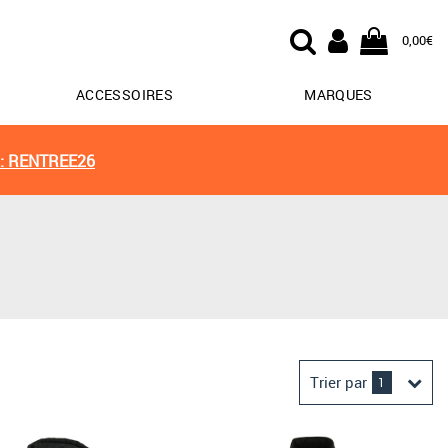
0,00€
ACCESSOIRES
MARQUES
: RENTREE26
Trier par
1
Derniers arrivages