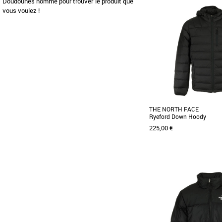
S
M
L
XL
Doudounes homme pour trouver le produit que
vous voulez !
Doudounes homme
Découvrez la doudoune ad
indispensable de la sai
Conçue pour [...]
THE NORTH FACE
Ryeford Down Hoody
225,00 €
M
L
XL
Doudounes homme
Découvrez la Doudoune R
de The North Face, une pi
de votre garde-robe [...]