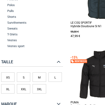
Polos
Pulls
Shorts
Survêtements
LE COQ SPORTIF
Hybride Doudoune Sl N1
Sweats
95,00 €
T-Shirts
47,99 €
Vestes
Vestes sport
S
M
L
XXL
Doudounes homme
Cette doudoune Le Coq Spor
TAILLE
manches sera aussi bien id
et après [...]
XS
S
M
L
XL
XXL
3XL
PUMA
MARQUE