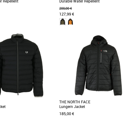
r Repellent
Durable Water Repellent
200,00 €
127,99 €
XXL
S
M
L
XL
homme
Doudounes homme
les conditions froides et humides,
Découvrez la doudoune Timberland Durable
ne allie nylon déperlant résistant
Water Repellent, l'élément essentiel de votre
.]
garde-robe [...]
THE NORTH FACE
cket
Lungern Jacket
185,00 €