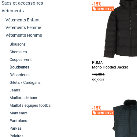
Sacs et accessoires
Vêtements
Vêtements Enfant
Vêtements Femme
Vêtements Homme
Blousons
Chemises
Coupes-vent
PUMA
Doudounes
Mono Hooded Jacket
Débardeurs
145,00 €
99,99 €
Gilets / Cardigans
Jeans
Maillots de bain
S
M
L
XL
Maillots équipes football
Doudounes homme
Découvrez la PUMA Mono 
Manteaux
incontournable pour v
automne-hiver. Conçue [...]
Pantalons
Parkas
Polaires