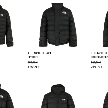
S
S
Doudounes homme
Doudounes 
idas Synthdown, un
Doudoune à capuche intemporelle et
Superbe dou
son automne-hiver.
décontractée. On apprécie la simplicité de cette
Cette veste 
doudoune à [...]
est réalisée [..
THE NORTH FACE
THE NORTH
Limbara
Lhotse Jacke
250,00 €
320,00 €
165,99 €
249,99 €
XS
S
M
L
S
L
XL
Doudounes homme
Doudounes 
yeford Down Hoody
Inspirée d'une véritable icône The North Face,
La veste Lh
èce incontournable
cette doudoune à isolation synthétique légère
polyvalente 
Limbara [...]
motif color-blo