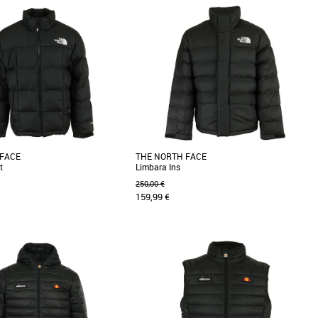
L
XXL
homme
Doudounes homme
doune de la marque Fred Perry.
Découvrez la doudoune Lungern Jacket de The
de sport est entièrement doublée
North Face, un indispensable pour les hommes
.]
modernes qui [...]
 FACE
THE NORTH FACE
t
Limbara Ins
250,00 €
159,99 €
XS
S
M
L
XL
XXL
homme
Doudounes homme
otse est une véritable veste
Découvrez la doudoune The North Face
dotée d’un style urbain et d’un
LIMBARA Ins, un incontournable pour les
ck. [...]
saisons fraîches. Confectionnée [...]