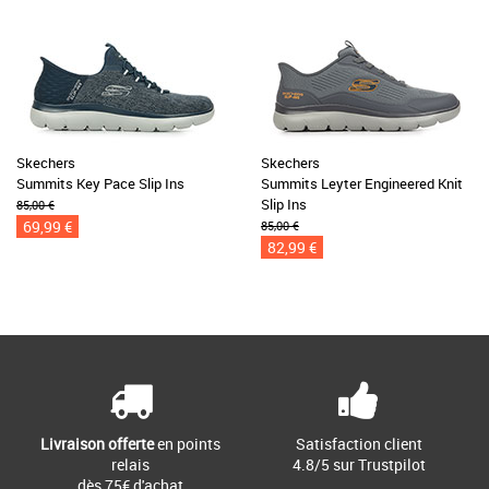
Skechers
Skechers
Summits Key Pace Slip Ins
Summits Leyter Engineered Knit
Slip Ins
85,00 €
69,99 €
85,00 €
82,99 €
Livraison offerte
en points
Satisfaction client
relais
4.8/5 sur Trustpilot
dès 75€ d'achat