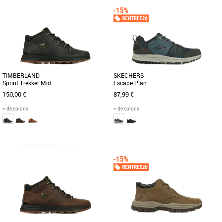
TIMBERLAND
SKECHERS
Sprint Trekker Mid
Escape Plan
150,00 €
87,99 €
+ de coloris
+ de coloris
40
41
41.5
42
43
43.5
44
44.5
41
42.5
43
44
45
46
Chaussures randonnée homme
La Escape Plan est un chaussure idéale
Chaussures randonnée homme
pour les randonnées urbaines. Elle est
Cette chukka pour homme a été conçue
Water-Repellent pour [...]
pour être confortable et durable, avec
un design plein de style [...]