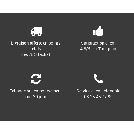
Page
1
/ 1
Chaussures randonnée homme
Une chaussure de randonnée légère et
respirante qui protège de l’eau. Légère
et très respirante, [...]
Livraison offerte
en points
Satisfaction client
relais
4.8/5 sur Trustpilot
dès 75€ d'achat
Échange ou remboursement
Service client joignable
sous 30 jours
03.25.45.77.99