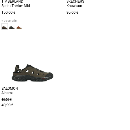
TIMBERLAND
SKECHERS
Sprint Trekker Mid
Knowlson
150,00 €
95,00 €
+ de coloris
41
42
43
42.5
Chaussures randonnée homme
Chaussures randonnée homme
Cette chukka pour homme a été conçue
Profitez pleinement du style durable et
pour être confortable et durable, avec
du confort de la Skechers Relaxed Fit® :
un design plein de style [...]
Knowlson - Ramhurst. Ce [...]
SALOMON
Alhama
80,00 €
49,99 €
40 2/3