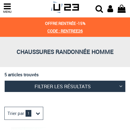
Trier par
MENU
Derniers arrivages
OFFRE RENTRÉE -15%
Prix croissant
CODE : RENTREE26
Prix décroissant
CHAUSSURES RANDONNÉE HOMME
Meilleures remises
5 articles trouvés
FILTRER LES RÉSULTATS
Trier par
1