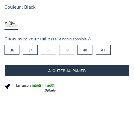
Couleur :
Black
Choisissez votre taille
(Taille non disponible ?)
36
37
38
39
40
41
AJOUTER AU PANIER
Livraison
mardi 11 août
.
Détails