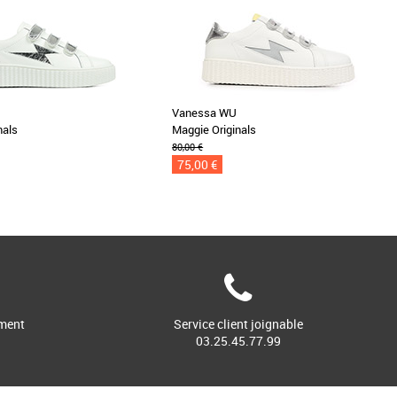
Vanessa WU
nals
Maggie Originals
80,00 €
75,00 €
ment
Service client joignable
03.25.45.77.99