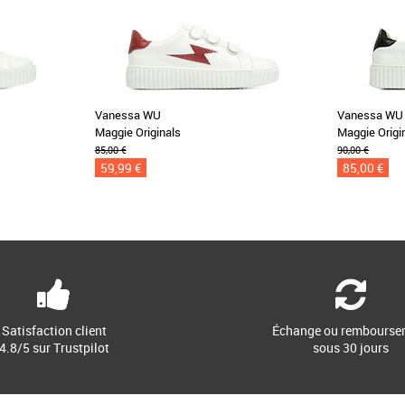
Vanessa WU
Vanessa WU
Maggie Originals
Maggie Origi
85,00 €
90,00 €
59,99 €
85,00 €
Satisfaction client
Échange ou rembourse
4.8/5 sur Trustpilot
sous 30 jours