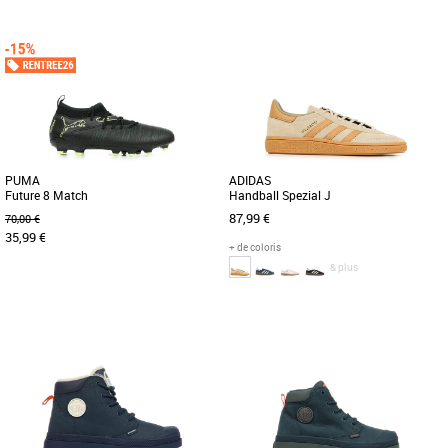
34
35
36
37
38
36
37
38
39
Chaussures garçon
Chaussures garçon
Découvrez les PUMA Accelerate Jr 4,
Découvrez les PUMA Suede Xl Jr, des
des chaussures de handball
baskets unisexes pensées spécialement
spécialement conçues pour les jeunes
pour les enfants, alliant [...]
[...]
PUMA
ADIDAS
Future 8 Match
Handball Spezial J
87,99 €
70,00 €
35,99 €
+ de coloris
& plus
33
34
35
36
37
38
38
Chaussures garçon
Chaussures garçon
Découvrez les PUMA Future 8 Match,
Conçue pour le sport indoor dans les
des chaussures de football conçues
années 70, la chaussure Handball
pour offrir aux jeunes athlètes [...]
Spezial est depuis devenue un [...]