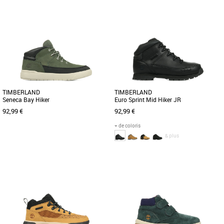
37
32.5
33
33.5
35
Chaussures garçon
Chaussures garçon
Héritière de plusieurs décennies
Découvrez les Asics Gel 1130 Ps, des
d'évolution du design, la chaussure de
baskets unisexes conçues spécialement
sport GEL-1130 GS rend hommage [...]
pour les enfants, alliant [...]
TIMBERLAND
TIMBERLAND
Seneca Bay Hiker
Euro Sprint Mid Hiker JR
92,99 €
92,99 €
+ de coloris
& plus
36
37
38
39
40
36
37
38
39
Chaussures garçon
Chaussures garçon
Ces hikers Seneca Bay sont dotées
Confiez votre jeune aventurier aux bons
d'une fermeture zippée pratique sur le
soins de ces robustes bottines de
côté pour permettre aux [...]
randonnée. Nous les avons [...]