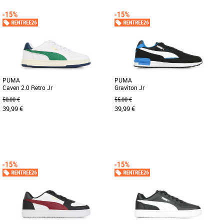
37.5
38
38.5
39
40
Chaussures garçon
Chaussures garçon
Découvrez les Nike Air Max Plus, des
Découvrez les Nike Air Max Plus, des
baskets unisexe alliant style modernité
baskets unisexes conçues pour allier
et confort optimal. Conçues [...]
style iconique et confort [...]
PUMA
PUMA
Caven 2.0 Retro Jr
Graviton Jr
50,00 €
55,00 €
39,99 €
39,99 €
37
38
39
39
Chaussures garçon
Chaussures garçon
Découvrez la PUMA Caven 2.0 Retro Jr,
Inspirée des silhouettes de course
une basket unisexe conçue pour les
emblématiques mais retravaillée pour
enfants, alliant style et [...]
plus de confort en toute décontraction,
[...]