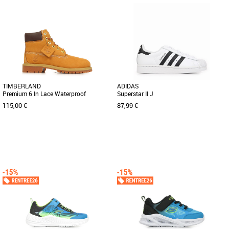
23
24
25
26
27
28
30
31
Chaussures garçon
Chaussures garçon
Découvrez les adidas Superstar II C, la
paire de baskets qui allie style
emblématique et confort exceptionnel
[...]
TIMBERLAND
ADIDAS
Premium 6 In Lace Waterproof
Superstar II J
115,00 €
87,99 €
32
33
36 2/3
Chaussures garçon
Chaussures garçon
Ces bottines pour enfant présentent un
Découvrez les adidas Superstar II J, des
soutien de la voûte plantaire, une
baskets unisexes idéales pour les
isolation PrimaLoft de 200 [...]
enfants, alliant style intemporel [...]