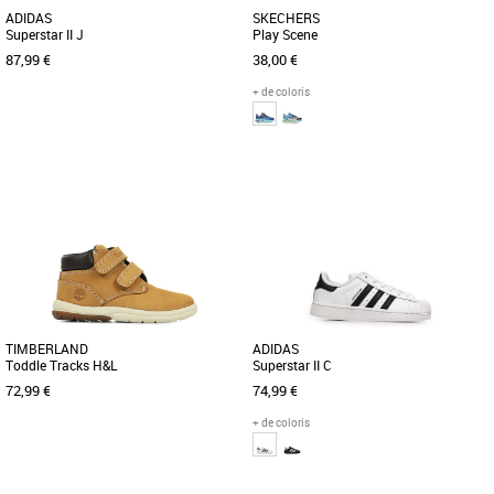
ADIDAS
SKECHERS
Superstar II J
Play Scene
87,99 €
38,00 €
+ de coloris
36
36 2/3
37 1/3
23
26
Chaussures garçon
Chaussures garçon
La chaussure adidas Superstar II est de
Les Skechers Play Scene pour enfant
retour et prête à imposer une fois de
allient confort, style et praticité.
plus son style street. [...]
Conçues pour accompagner [...]
TIMBERLAND
ADIDAS
Toddle Tracks H&L
Superstar II C
72,99 €
74,99 €
+ de coloris