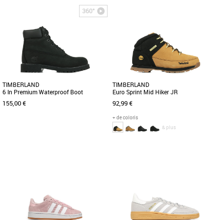
27
28
30
37
38
360°
Chaussures garçon
Chaussures garçon
Découvrez les Skechers Meteor Lights
La chaussure de course sur sentier GEL-
2.0, des baskets conçues spécialement
VENTURE 6 a été modifiée pour
pour les enfants actifs [...]
l'explorateur urbain actuel. [...]
TIMBERLAND
TIMBERLAND
6 In Premium Waterproof Boot
Euro Sprint Mid Hiker JR
155,00 €
92,99 €
+ de coloris
& plus
36
37
38
39
37
Chaussures garçon
Chaussures garçon
Découvrez les bottines '6" Premium
Provenant d'une tannerie classée
Waterproof Boot' de chez Timberland !
Argent par le Leather Working Group
Retrouvez ces chaussures [...]
nles Chaussures pour Enfant
Timberland [...]