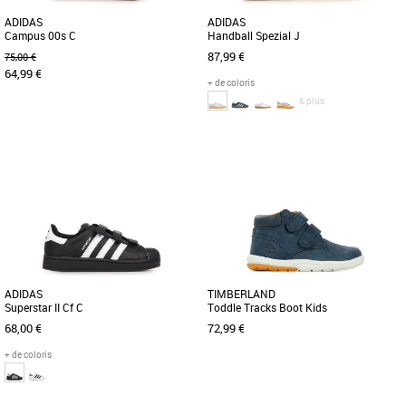
ADIDAS
ADIDAS
Campus 00s C
Handball Spezial J
87,99 €
75,00 €
64,99 €
+ de coloris
& plus
31
36
36 2/3
37 1/3
Chaussures garçon
Chaussures garçon
Découvrez les adidas Campus 00s C,
Que tu te rendes à l'école ou que tu
des baskets qui allient style et confort
sortes avec tes amis, lace la paire de
pour les enfants. Avec [...]
chaussure adidas Originals [...]
ADIDAS
TIMBERLAND
Superstar II Cf C
Toddle Tracks Boot Kids
68,00 €
72,99 €
+ de coloris