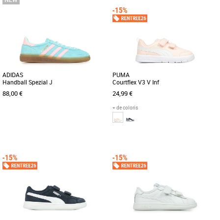
ADIDAS
PUMA
Handball Spezial J
Courtflex V3 V Inf
88,00 €
24,99 €
+ de coloris
37 1/3
38
23
Chaussures garçon
Chaussures garçon
Découvrez les adidas Handball Spezial
Voici la Courtflex v3, la petite dernière
J, des baskets unisexes conçues
de la famille Courtflex ! Testées et
spécialement pour les enfants [...]
approuvées sur le [...]