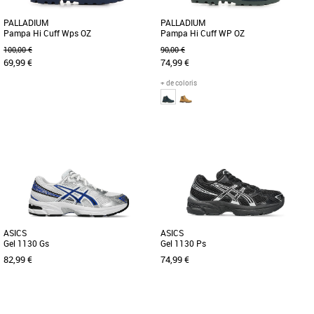
PALLADIUM
PALLADIUM
Pampa Hi Cuff Wps OZ
Pampa Hi Cuff WP OZ
100,00 €
90,00 €
69,99 €
74,99 €
+ de coloris
32
33
34
35
35
Chaussures garçon
Chaussures garçon
Cette chaussure ressemble à celles de
Cette chaussure ressemble à celles de
papa et maman, mais elle est réservée
papa et maman, mais elle est réservée
aux plus jeunes. Elle [...]
aux plus jeunes. Elle [...]
ASICS
ASICS
Gel 1130 Gs
Gel 1130 Ps
82,99 €
74,99 €