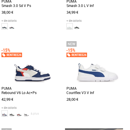
PUMA
PUMA
Smash 3.0 Sd V Ps
Smash 3.0 L V Inf
38,00 €
34,99 €
+ de coloris
+ de coloris
28
29
30
31
23
24
26
27
Chaussures garçon
Chaussures garçon
La PUMA Smash 3.0 est la nouvelle
Votre bout de chou adorera ces baskets
génération de la franchise
au style épuré. Version actualisée d’un
emblématique PUMA Smash. Cette
modèle classique, [...]
version [...]
PUMA
PUMA
Rebound V6 Lo Ac+Ps
Courtflex V3 V Inf
42,99 €
28,00 €
+ de coloris
& plus
28
29
19
24