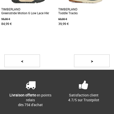
TIMBERLAND
TIMBERLAND
Greenstride Motion 6 Low Lace Hkr
Toddle Tracks
Boot
95,00 €
60,00 €
84,99 €
39,99 €
37
39
24
25
26
27
29
Page
2
/ 3
Chaussures garçon
Chaussures garçon
Ces baskets de randonnée
Aidez votre tout-petit à partir à
GreenStride™ Motion 6 sont dotées
l’aventure avec les bottines Toddle
<
>
d'une tige en cuir Premium
Tracks, conçues en cuir Premium [...]
Timberland® [...]
Livraison offerte
en points
Satisfaction client
relais
4.7/5 sur Trustpilot
dès 75€ d'achat