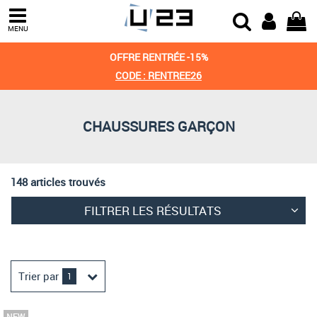
Trier par
MENU
Derniers arrivages
OFFRE RENTRÉE -15%
Prix croissant
CODE : RENTREE26
Prix décroissant
CHAUSSURES GARÇON
Meilleures remises
148 articles trouvés
FILTRER LES RÉSULTATS
Trier par
1