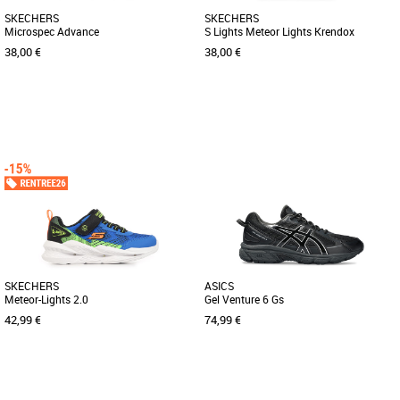
SKECHERS
SKECHERS
Microspec Advance
S Lights Meteor Lights Krendox
38,00 €
38,00 €
27
30
31
24
Chaussures garçon
Chaussures garçon
Faites de l’exercice en misant sur la
Illuminez vos pas dans un style sportif
fantaisie et le style coloré de la
et confortable avec Skechers S-Lights®
Skechers Microspec Advance. Ce [...]
: Meteor-Lights - Krendox. [...]
SKECHERS
ASICS
Meteor-Lights 2.0
Gel Venture 6 Gs
42,99 €
74,99 €