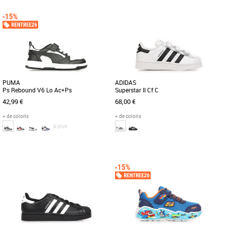
29
30
31
28
29
30
32
Chaussures garçon
Chaussures garçon
Voici un bijou pour la cour de
Découvrez les PUMA Rebound V6 Lo
récréation et un classique de PUMA
Ac+Ps, des baskets unisexe conçues
avec la Rebound V6. Sa tige recyclée
spécialement pour les tout-petits, [...]
[...]
PUMA
ADIDAS
Ps Rebound V6 Lo Ac+Ps
Superstar II Cf C
42,99 €
68,00 €
+ de coloris
+ de coloris
& plus
28
29
30
31
32
28
29
31
32
Chaussures garçon
Chaussures garçon
Voici un bijou pour la cour de
Les adidas Superstar II Cf C sont des
récréation et un classique de PUMA
baskets unisexes conçues pour les
avec la Rebound V6. Sa tige recyclée
enfants, alliant style emblématique [...]
[...]