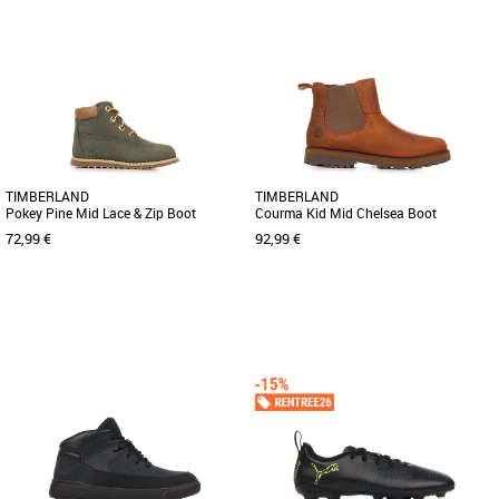
28
29
30
31
22
23
24
25
29
Chaussures garçon
Chaussures garçon
L'iconique chaussure Superstar est de
retour dans une version conçue pour
les enfants. Munie de scratchs [...]
TIMBERLAND
TIMBERLAND
Pokey Pine Mid Lace & Zip Boot
Courma Kid Mid Chelsea Boot
72,99 €
92,99 €
23
24
26
27
28
30
38
Chaussures garçon
Chaussures garçon
Petites mais bourrées de
Solide, bien conçue et résistante, cette
fonctionnalités. Fabriquées en cuir
bottine est parfaite pour les enfants. Un
Premium Timberland Leather, les
tirant et une [...]
bottines [...]