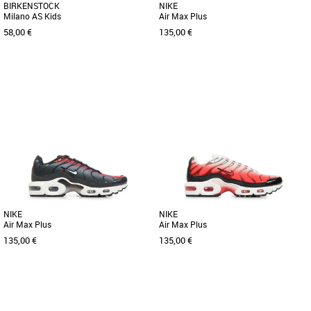
BIRKENSTOCK
NIKE
Milano AS Kids
Air Max Plus
58,00 €
135,00 €
28
37.5
38
39
40
Chaussures garçon
Chaussures garçon
Découvrez les sandales Birkenstock
Découvrez les Nike Air Max Plus, des
Milano AS Kids, idéales pour
baskets unisexes alliant style moderne
accompagner les enfants lors des
et confort optimal, parfaites [...]
saisons [...]
NIKE
NIKE
Air Max Plus
Air Max Plus
135,00 €
135,00 €