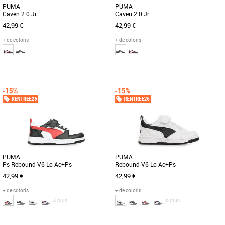
PUMA
PUMA
Caven 2.0 Jr
Caven 2.0 Jr
42,99 €
42,99 €
+ de coloris
+ de coloris
36
37
38
39
37
39
Chaussures garçon
Chaussures garçon
Découvrez les PUMA Caven 2.0 Jr, des
S’inspirant du style des campus
baskets unisexes pensées pour
américains des années 90, la PUMA
accompagner les enfants en toutes [...]
Caven 2.0 est un modèle rétro [...]
PUMA
PUMA
Ps Rebound V6 Lo Ac+Ps
Rebound V6 Lo Ac+Ps
42,99 €
42,99 €
+ de coloris
+ de coloris
& plus
& plus