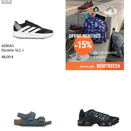
Chaussures garçon
Chaussures garçon
Les PUMA Rebound V6 Lo Ac+Ps sont
Voici la Courtflex v3, la petite dernière
des baskets unisexes conçues
de la famille Courtflex ! Testées et
spécialement pour les enfants, alliant
approuvées sur le terrain [...]
[...]
ADIDAS
Duramo SL2 J
48,00 €
36
37 1/3
38
39 1/3
40
Chaussures garçon
Les adidas Duramo SL2 J sont des
chaussures de running idéales pour les
enfants, alliant légèreté [...]