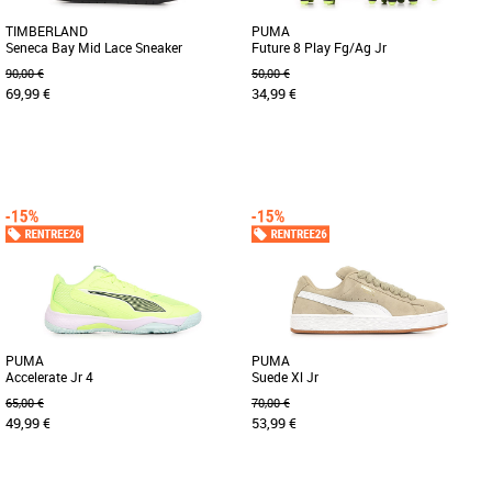
TIMBERLAND
PUMA
Seneca Bay Mid Lace Sneaker
Future 8 Play Fg/Ag Jr
90,00 €
50,00 €
69,99 €
34,99 €
37
38
40
36
37
38
Chaussures garçon
Chaussures garçon
Une fermeture zippée pratique sur le
Découvrez la PUMA Future 8 Play
côté permet aux enfants d’enfiler et
FG/AG Jr, une chaussure de football
d’enlever facilement [...]
conçue spécialement pour les jeunes
[...]
PUMA
PUMA
Accelerate Jr 4
Suede Xl Jr
65,00 €
70,00 €
49,99 €
53,99 €