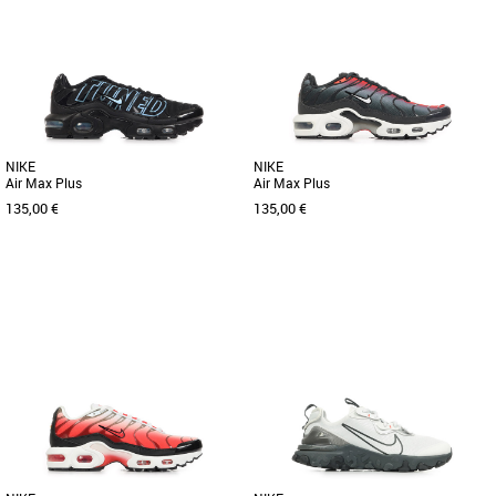
NIKE
NIKE
Air Max Plus
Air Max Plus
135,00 €
135,00 €
37.5
38
39
40
37.5
38
38.5
39
Chaussures garçon nike
Chaussures garçon nike
Découvrez les Nike Air Max Plus, des
Découvrez les Nike Air Max Plus, des
baskets unisexes alliant style moderne
baskets unisexe alliant style modernité
et confort optimal, parfaites [...]
et confort optimal. Conçues [...]