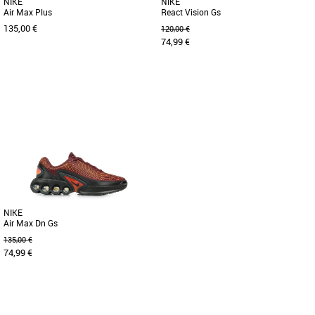
NIKE
NIKE
Air Max Plus
React Vision Gs
135,00 €
120,00 €
74,99 €
40
37.5
38
38.5
39
Chaussures garçon nike
Chaussures garçon nike
Découvrez les Nike Air Max Plus, des
Des textures superposées, des lignes
baskets unisexes conçues pour allier
complexes et des formes originales
style iconique et confort [...]
insufflent un look inspiré [...]
NIKE
Air Max Dn Gs
135,00 €
74,99 €
38