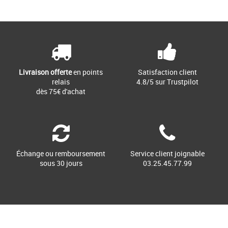
Page
1
/ 1
Chaussures garçon nike
Découvre la technologie Air nouvelle
génération. La Air Max Dn intègre
l’unité Dynamic Air (composée [...]
Livraison offerte
en points
Satisfaction client
relais
4.8/5 sur Trustpilot
dès 75€ d'achat
Échange ou remboursement
Service client joignable
sous 30 jours
03.25.45.77.99