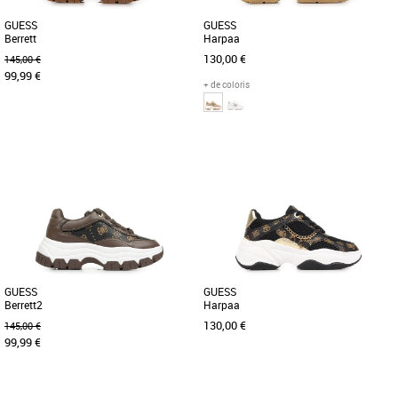
GUESS
GUESS
Berrett
Harpaa
130,00 €
145,00 €
99,99 €
+ de coloris
37
38
39
40
36
37
38
39
40
Découvrez les baskets Guess Berrett, le
Découvrez les baskets Guess Harpaa,
choix idéal pour un look à la fois
l'allié idéal pour un style décontracté et
tendance et responsable. [...]
tendance lors des [...]
GUESS
GUESS
Berrett2
Harpaa
130,00 €
145,00 €
99,99 €