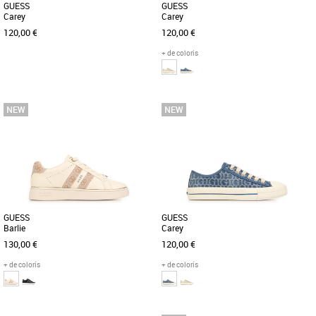
GUESS
GUESS
Carey
Carey
120,00 €
120,00 €
+ de coloris
36
38
39
40
36
37
38
39
40
Découvrez les baskets Guess Carey, une
Découvrez les baskets Guess Carey, un
alliance parfaite entre style audacieux
modèle tendance et élégant
et confort optimal pour [...]
spécialement conçu pour les femmes
[...]
GUESS
GUESS
Barlie
Carey
130,00 €
120,00 €
+ de coloris
+ de coloris