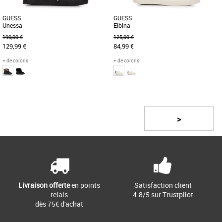
GUESS
GUESS
Unessa
Elbina
190,00 €
125,00 €
129,99 €
84,99 €
+ de coloris
+ de coloris
38
37
38
39
Page
1
/ 3
Découvrez les bottines Guess Unessa,
Découvrez les baskets Guess Elbina,
un incontournable de la saison
l'alliance parfaite entre élégance et
Automne-Hiver 2025 qui allie style, [...]
confort pour la saison automne-hiver.
>
[...]
Livraison offerte
en points
Satisfaction client
relais
4.8/5 sur Trustpilot
dès 75€ d'achat