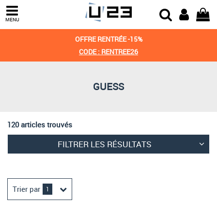
Trier par
MENU
Derniers arrivages
OFFRE RENTRÉE -15%
Prix croissant
CODE : RENTREE26
Prix décroissant
GUESS
Meilleures remises
120 articles trouvés
FILTRER LES RÉSULTATS
Trier par
1