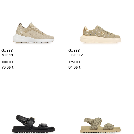
36
37
Les chaussures Guess Moxea pour
Claquettes de la marque GUESS
femmes incarnent l'élégance
confortable pour marcher grâce à la
sophistiquée avec une touche de
semelle intérieure confortable. [...]
glamour. [...]
GUESS
GUESS
Mildrid
Elbina12
100,00 €
125,00 €
79,99 €
94,99 €
39
36
39
40
Apportez une touche d'éclat à votre
Découvrez la basket Guess Elbina12, un
look estival avec les baskets Guess
modèle alliant élégance et confort pour
Mildrid. Conçues pour les [...]
compléter votre garde-robe [...]