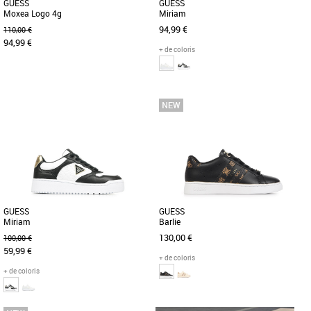
GUESS
GUESS
Moxea Logo 4g
Miriam
94,99 €
110,00 €
94,99 €
+ de coloris
36
37
38
39
40
36
37
38
39
40
Les chaussures Guess Moxea pour
La Guess Miriam est une sneaker
femmes incarnent l'élégance
sophistiquée au design tendance,
sophistiquée avec une touche de
parfaite pour un look urbain chic. [...]
glamour. [...]
GUESS
GUESS
Miriam
Barlie
130,00 €
100,00 €
59,99 €
+ de coloris
+ de coloris
36
37
38
39
40
36
37
38
39
40