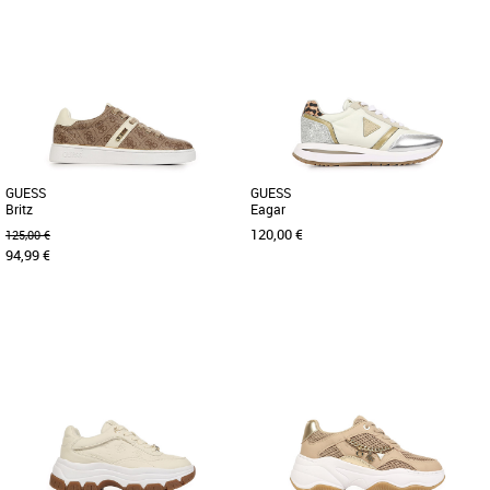
37
36
37
38
39
40
Découvrez les sandales Guess Fashie,
Les chaussons Guess Galavanta allient
une élégance intemporelle pensée pour
confort et élégance pour accompagner
accompagner vos looks [...]
vos moments de détente [...]
GUESS
GUESS
Britz
Eagar
120,00 €
125,00 €
94,99 €
36
37
38
39
40
36
37
38
39
40
Découvrez les Baskets Guess Britz,
Découvrez les baskets Guess Eagar, un
l'alliance parfaite entre confort et style.
modèle alliant style et confort pour un
Avec leur design tendance [...]
usage quotidien. Avec [...]