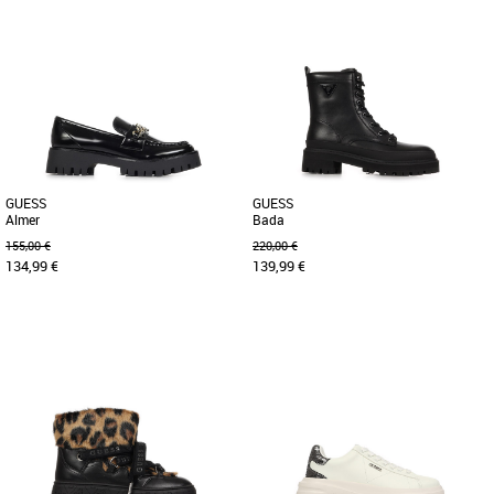
36
37
36
40
Découvrez les baskets Guess Mickay,
Découvrez les baskets Guess Britz, une
l'alliance parfaite entre style
alliance parfaite entre style et confort
contemporain et confort optimal. [...]
pour la saison Printemps-Été [...]
GUESS
GUESS
Almer
Bada
155,00 €
220,00 €
134,99 €
139,99 €
36
37
38
39
40
36
37
38
39
40
Découvrez le mocassin Guess Almer, un
Découvrez les boots Guess Bada, un
modèle élégant et polyvalent conçu
incontournable pour la saison Automne
pour accompagner toutes [...]
Hiver 2025. Conçues pour [...]