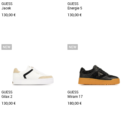
GUESS
GUESS
Jacek
Energie 5
130,00 €
130,00 €
36
37
38
39
40
36
37
38
39
40
Découvrez les baskets Guess Jacek, un
Apportez une touche d'élégance
modèle incontournable de la collection
décontractée à votre garde-robe
printemps-été 2026 dédié [...]
printanière et estivale avec les [...]
GUESS
GUESS
Gilax 2
Miram 17
130,00 €
180,00 €