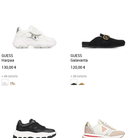
37
38
39
36
37
39
40
Découvrez les baskets Guess Berrett2,
Découvrez les baskets Guess Harpaa,
une alliance parfaite de style et de
un modèle alliant style et confort,
confort pour la saison automnale [...]
parfaites pour compléter votre [...]
GUESS
GUESS
Harpaa
Galavanta
130,00 €
120,00 €
+ de coloris
+ de coloris
38
37
Découvrez les baskets Guess Harpaa,
Découvrez les chaussons Guess
un modèle alliant élégance et confort
Galavanta, alliant élégance et confort
pour sublimer vos tenues [...]
pour accompagner vos moments [...]