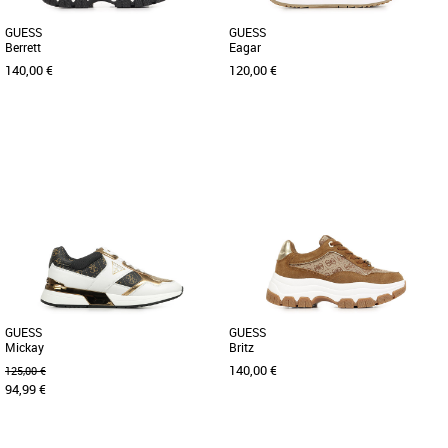
GUESS
GUESS
Berrett
Eagar
140,00 €
120,00 €
37
38
39
40
36
37
38
39
40
Apportez une touche d'élégance
Les baskets Guess Eagar incarnent
sportive à votre garde-robe avec les
l'alliance parfaite entre style moderne et
baskets Guess Berrett, spécialement [...]
confort au quotidien. Conçues [...]
GUESS
GUESS
Mickay
Britz
140,00 €
125,00 €
94,99 €