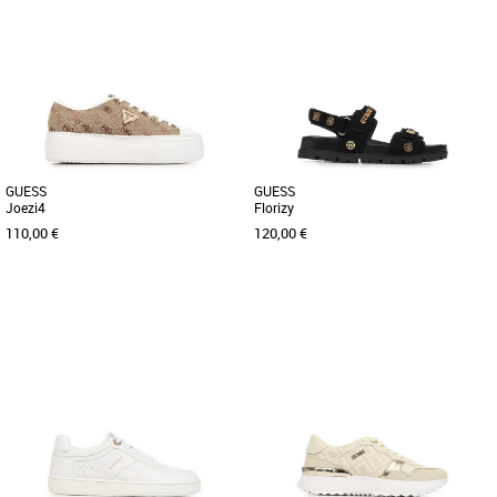
38
40
41
36
37
38
39
40
Découvrez les baskets Guess Fionia,
Découvrez les baskets Guess Elbina, un
une alliance parfaite entre style et
incontournable. Conçues pour allier
confort pour la saison printemps-été [...]
style et confort, ces [...]
GUESS
GUESS
Joezi4
Florizy
110,00 €
120,00 €
41
37
Découvrez les baskets Guess Joezi4, un
Découvrez les sandales Guess Florizy,
modèle élégant et fonctionnel pensé
un modèle élégant et pratique conçu
pour les femmes actives [...]
spécialement pour les [...]