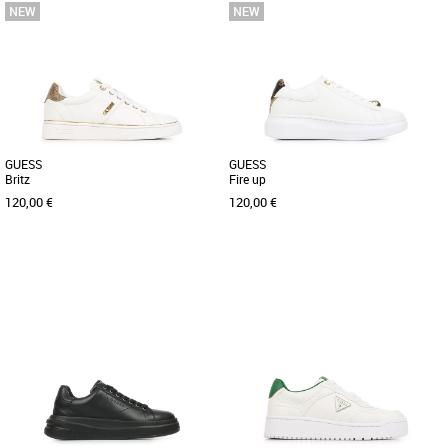
36
37
38
39
40
36
37
38
39
40
Découvrez les baskets Guess Gilax 2,
Découvrez les baskets Guess Miram 17,
une alliance parfaite entre style et
un incontournable de la collection
confort pour sublimer vos [...]
Printemps-Été 2026 conçues [...]
GUESS
GUESS
Britz
Fire up
120,00 €
120,00 €
36
37
38
39
40
36
37
38
39
40
Découvrez les baskets Guess Britz,
Découvrez les baskets Guess Fire Up,
l'alliance parfaite entre élégance et
une alliance parfaite entre élégance et
confort pour sublimer vos [...]
confort pour sublimer [...]