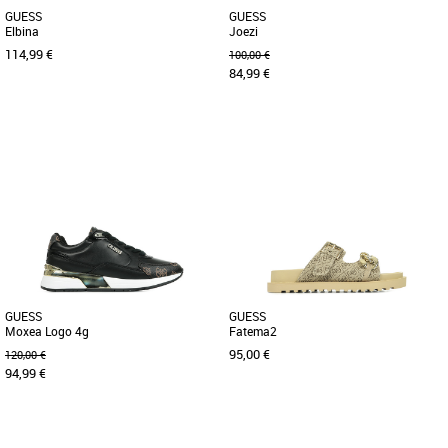
GUESS
GUESS
Elbina
Joezi
114,99 €
100,00 €
84,99 €
36
39
40
36
37
38
39
La Guess Elbina est une sneaker chic et
Découvrez les baskets Guess Joezi, une
moderne, parfaite pour les adeptes d’un
alliance parfaite entre style moderne et
style raffiné au quotidien. [...]
confort estival. Conçues [...]
GUESS
GUESS
Moxea Logo 4g
Fatema2
95,00 €
120,00 €
94,99 €