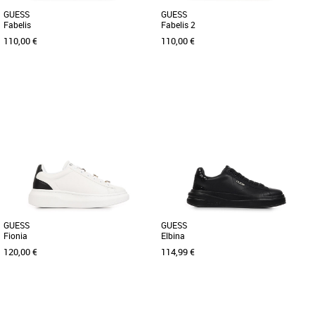
GUESS
GUESS
Fabelis
Fabelis 2
110,00 €
110,00 €
38
40
37
Découvrez les sandales Guess Fabelis,
Il y a du nouveau chez Guess avec cette
idéales pour accompagner vos tenues
sandale Fabelis marron dont le
printanières et estivales [...]
caractère testé et approuvé [...]
GUESS
GUESS
Fionia
Elbina
120,00 €
114,99 €