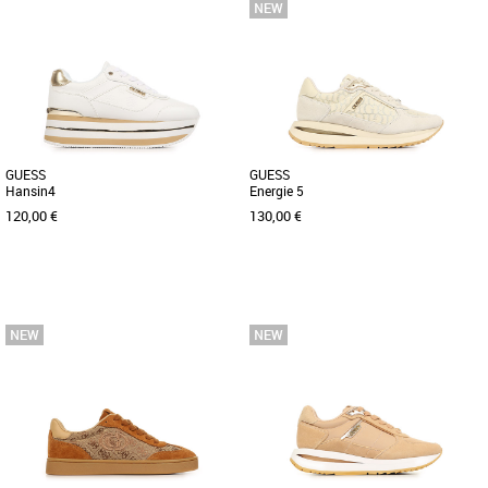
36
37
38
39
40
36
37
38
39
40
Découvrez les baskets Guess Barlie, un
Découvrez les baskets Guess Carey, une
modèle alliant élégance et confort pour
alliance parfaite entre style et confort
sublimer votre style [...]
pour la saison Printemps-Été [...]
GUESS
GUESS
Hansin4
Energie 5
120,00 €
130,00 €
40
36
37
38
39
40
Découvrez les baskets Guess Hansin4,
Découvrez la basket Guess Energie 5,
un modèle élégant et raffiné, parfait
une chaussure alliant élégance et
pour sublimer vos tenues [...]
confort pour sublimer vos tenues [...]