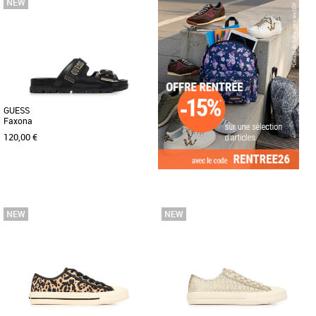
La Guess Miriam est une sneaker
Découvrez la basket Guess Barlie, un
sophistiquée au design tendance,
modèle incontournable de la collection
parfaite pour un look urbain chic. [...]
printemps-été 2026, spécialement [...]
GUESS
Faxona
120,00 €
36
37
38
39
40
Découvrez les claquettes Guess
Faxona, l'alliance parfaite entre style
moderne et confort optimal pour [...]