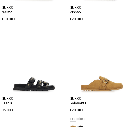
GUESS
GUESS
Naima
Vinsa5
110,00 €
120,00 €
37
38
40
37
38
39
Découvrez la basket Guess Naima, une
Découvrez la basket Guess Vinsa5, un
alliance parfaite entre style et confort
modèle alliant style et confort pour la
pour sublimer vos tenues [...]
saison Printemps Été [...]
GUESS
GUESS
Fashie
Galavanta
95,00 €
120,00 €
+ de coloris