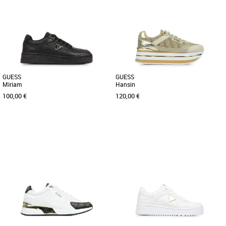
GUESS
GUESS
Miriam
Hansin
100,00 €
120,00 €
36
37
38
39
40
36
37
38
39
40
41
Découvrez les baskets Guess Miriam,
Apportez des paillettes dans vos tenues
l'allié parfait pour un look casual et
avec les Guess Hansin beiges et dorées.
tendance. Conçues pour [...]
Chics et pailletées, [...]