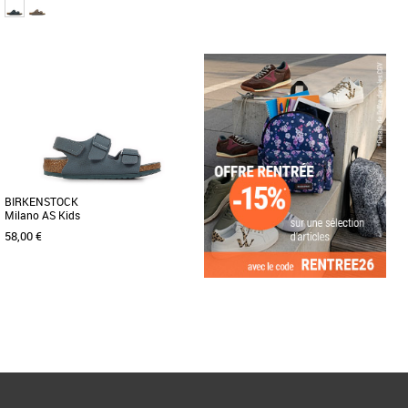
32
27
28
30
Chaussures garçon birkenstock
Chaussures garçon birkenstock
Les sandales classiques Arizona de
Le modèle New York de BIRKENSTOCK
BIRKENSTOCK ont été réinterprétées
est la chaussure parfaite pour les
dans un esprit moderne pour [...]
enfants actifs. En effet, elle [...]
BIRKENSTOCK
Milano AS Kids
58,00 €
29
Page
1
/ 1
Chaussures garçon birkenstock
Découvrez les sandales Birkenstock
Milano AS Kids, idéales pour
accompagner les enfants lors des
saisons [...]