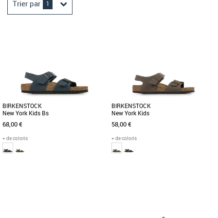
Trier par
1
BIRKENSTOCK
BIRKENSTOCK
New York Kids Bs
New York Kids
68,00 €
58,00 €
+ de coloris
+ de coloris
39
28
29
30
32
33
34
35
Chaussures garçon birkenstock
Chaussures garçon birkenstock
Le modèle New York de BIRKENSTOCK
Le modèle New York de BIRKENSTOCK
est la chaussure parfaite pour les
est la chaussure parfaite pour les
enfants actifs. En effet, elle [...]
enfants actifs. En effet, elle [...]