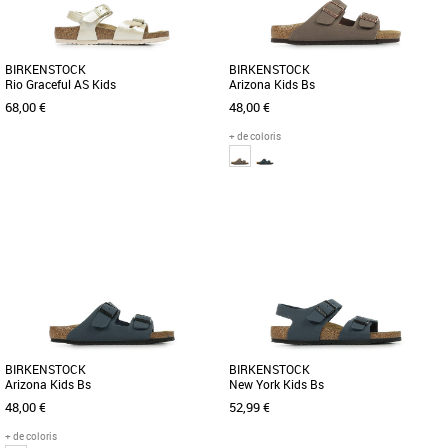
BIRKENSTOCK
BIRKENSTOCK
Rio Graceful AS Kids
Arizona Kids Bs
68,00 €
48,00 €
+ de coloris
28
29
31
32
32
33
Chaussures garçon birkenstock
Chaussures garçon birkenstock
Les sandales Rio de BIRKENSTOCK
Les sandales classiques Arizona de
présentent un design à la fois sportif et
BIRKENSTOCK ont été réinterprétées
élégant muni d’une bride [...]
dans un esprit moderne pour [...]
BIRKENSTOCK
BIRKENSTOCK
Arizona Kids Bs
New York Kids Bs
48,00 €
52,99 €
+ de coloris