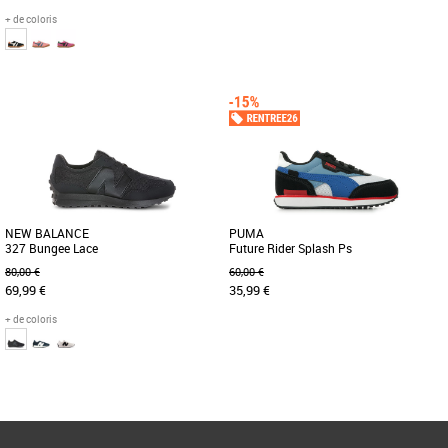
+ de coloris
31
29
30
31
Chaussures garçon
Chaussures garçon
En matière de sports traditionnels, Gola
Voici la Courtflex v3, la petite dernière
a une histoire à raconter, et les origines
de la famille Courtflex ! Testées et
d'Elan, chaussures [...]
approuvées sur le [...]
NEW BALANCE
PUMA
327 Bungee Lace
Future Rider Splash Ps
80,00 €
60,00 €
69,99 €
35,99 €
+ de coloris
31
32
33
31
Page
1
/ 1
Chaussures garçon
Chaussures garçon
Alors que la course récréative se
Créée en 1980, la Future Rider a vu le
popularisait dans les années 1970, les
jour au moment où la course à pied
chaussures de running ont [...]
commençait à passer de [...]