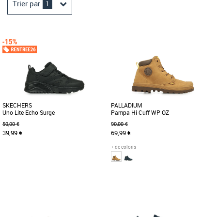
Trier par
1
SKECHERS
PALLADIUM
Uno Lite Echo Surge
Pampa Hi Cuff WP OZ
50,00 €
90,00 €
39,99 €
69,99 €
+ de coloris
30
31
32
31
32
34
35
Chaussures garçon
Chaussures garçon
Lancez-vous avec style grâce à la
Cette chaussure ressemble à celles de
Skechers Street Uno Lite Echo Surge.
papa et maman, mais elle est réservée
Cette basket mode légère [...]
aux plus jeunes. Elle [...]