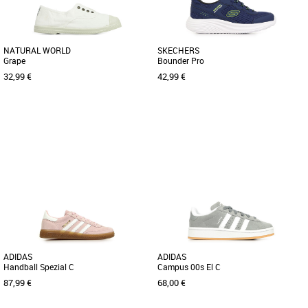
NATURAL WORLD
SKECHERS
Grape
Bounder Pro
32,99 €
42,99 €
31
32
33
30
31
32
34
35
Chaussures garçon
Chaussures garçon
Les Skechers Bounder Pro pour enfants
sont les baskets idéales pour
accompagner votre garçon tout au [...]
ADIDAS
ADIDAS
Handball Spezial C
Campus 00s El C
87,99 €
68,00 €