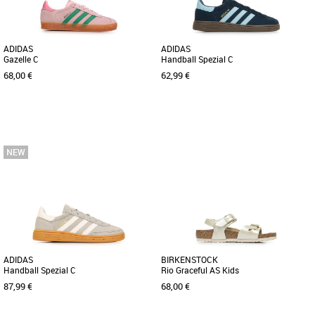
ADIDAS
ADIDAS
Gazelle C
Handball Spezial C
68,00 €
62,99 €
31
32
35
29
31
32
33
34
Chaussures garçon
Chaussures garçon
Découvrez les adidas Gazelle C, des
Du bitume à la rue, les enfants ont
baskets tendance conçues pour les
besoin de chaussures qui suivent leur
enfants qui recherchent à la [...]
rythme. La chaussure adidas [...]
ADIDAS
BIRKENSTOCK
Handball Spezial C
Rio Graceful AS Kids
87,99 €
68,00 €