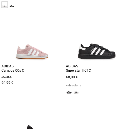
31
27
30
31
Chaussures garçon
Chaussures garçon
Découvrez les adidas Superstar II C, la
Faites de l’exercice en misant sur la
paire de baskets qui allie style
fantaisie et le style coloré de la
emblématique et confort exceptionnel
Skechers Microspec Advance. Ce [...]
[...]
ADIDAS
ADIDAS
Campus 00s C
Superstar II Cf C
68,00 €
75,00 €
64,99 €
+ de coloris
31
28
29
30
31
Chaussures garçon
Chaussures garçon
Découvrez les adidas Campus 00s C,
L'iconique chaussure Superstar est de
des baskets qui allient style et confort
retour dans une version conçue pour
pour les enfants. Avec [...]
les enfants. Munie de scratchs [...]