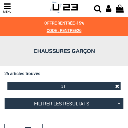
Trier par
MENU
Derniers arrivages
OFFRE RENTRÉE -15%
Prix croissant
CODE : RENTREE26
Prix décroissant
CHAUSSURES GARÇON
Meilleures remises
25 articles trouvés
31
FILTRER LES RÉSULTATS