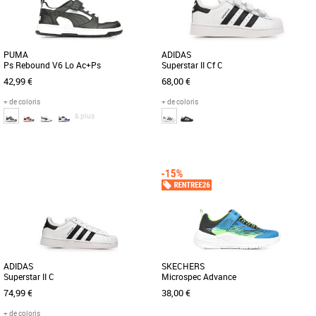
version [...]
[...]
PUMA
ADIDAS
Ps Rebound V6 Lo Ac+Ps
Superstar II Cf C
42,99 €
68,00 €
+ de coloris
+ de coloris
& plus
28
29
30
31
32
28
29
31
32
Chaussures garçon
Chaussures garçon
Voici un bijou pour la cour de
Les adidas Superstar II Cf C sont des
récréation et un classique de PUMA
baskets unisexes conçues pour les
avec la Rebound V6. Sa tige recyclée
enfants, alliant style emblématique [...]
[...]
ADIDAS
SKECHERS
Superstar II C
Microspec Advance
74,99 €
38,00 €
+ de coloris