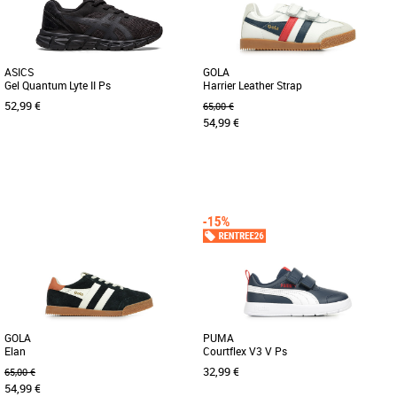
ASICS
GOLA
Gel Quantum Lyte II Ps
Harrier Leather Strap
52,99 €
65,00 €
54,99 €
28.5
31.5
29
31
Chaussures garçon
Chaussures garçon
Construire l'inspiration de la lignée Gel-
Avec tout le charme de la version adulte
Quantum, la Gel-Quantum Lyte II PS ™
des Harrier, mais déclinée en plus
retravaille la conception [...]
petites tailles pour les [...]
GOLA
PUMA
Elan
Courtflex V3 V Ps
32,99 €
65,00 €
54,99 €