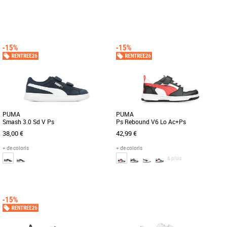
31
35
31
32
Chaussures garçon
Chaussures garçon
Découvrez les adidas Handball Spezial
Cette chaussure adidas Campus 00s
C, des baskets au design moderne et
enfants réinvente une icône pour la
coloré qui conviennent aux [...]
génération d'aujourd'hui. La [...]
PUMA
PUMA
Smash 3.0 Sd V Ps
Ps Rebound V6 Lo Ac+Ps
38,00 €
42,99 €
+ de coloris
+ de coloris
& plus
28
29
30
31
29
30
31
Chaussures garçon
Chaussures garçon
La PUMA Smash 3.0 est la nouvelle
Voici un bijou pour la cour de
génération de la franchise
récréation et un classique de PUMA
emblématique PUMA Smash. Cette
avec la Rebound V6. Sa tige recyclée