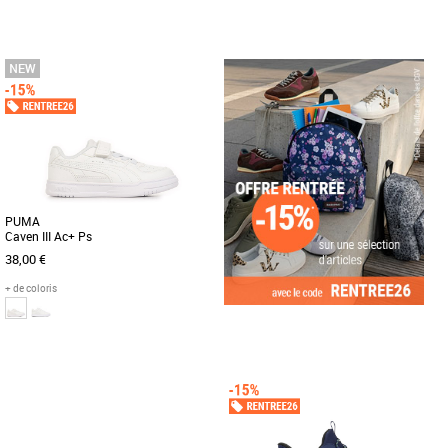
31
32
33
34
35
28
29
31
32
Chaussures garçon
Chaussures garçon
Découvrez la adidas Handball Spezial
Les sandales Rio de BIRKENSTOCK
C, une basket unisexe conçue pour les
présentent un design à la fois sportif et
enfants, qui allie style [...]
élégant muni d’une bride [...]
PUMA
Caven III Ac+ Ps
38,00 €
+ de coloris
28
29
30
31
32
Chaussures garçon
Découvrez les PUMA Caven III Ac+ Ps,
des baskets unisexes idéales pour les
enfants, alliant style et [...]