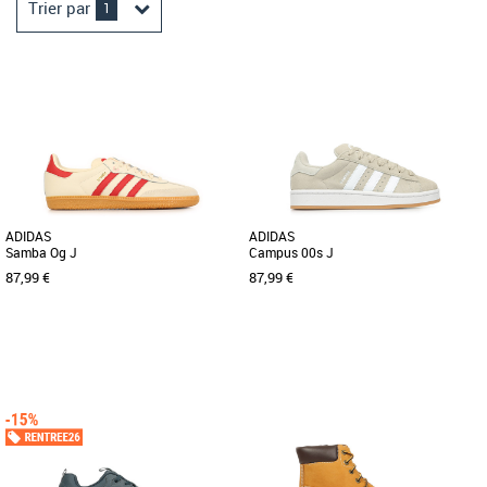
Trier par
1
ADIDAS
ADIDAS
Samba Og J
Campus 00s J
87,99 €
87,99 €
36
36 2/3
37 1/3
38
38 2/3
39 1/3
36
37 1/3
38
38 2/3
39 1/3
40
40
Chaussures garçon
UNE VERSION Y2K DE LA SNEAKER
Chaussures garçon
CAMPUS CLASSIQUE. Un style rétro.
Les adidas Samba Og J associent un
Cette chaussure adidas Campus 00s
design classique à un confort moderne,
[...]
parfaites pour accompagner [...]