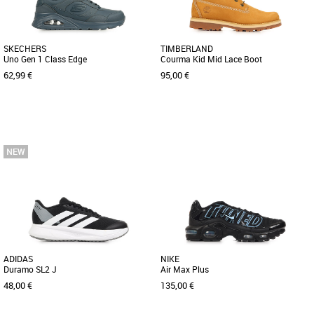
SKECHERS
TIMBERLAND
Uno Gen 1 Class Edge
Courma Kid Mid Lace Boot
62,99 €
95,00 €
32
33
34
35
36
37
38
39
40
36
37
38
39
40
Chaussures garçon
Chaussures garçon
La Skechers Street™ Uno - Stand on Air
Du style et de la performance : c’est ce
est une version tendance de la
que votre enfant demande. Offrez-les lui
chaussure à coussin d’air [...]
! Confortables [...]
ADIDAS
NIKE
Duramo SL2 J
Air Max Plus
48,00 €
135,00 €