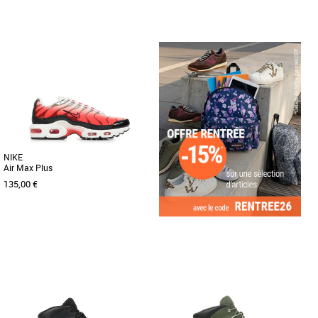
36
37 1/3
38
39 1/3
40
37.5
38
39
40
Chaussures garçon
Chaussures garçon
Les adidas Duramo SL2 J sont des
Découvrez les Nike Air Max Plus, des
chaussures de running idéales pour les
baskets unisexes alliant style moderne
enfants, alliant légèreté [...]
et confort optimal, parfaites [...]
NIKE
Air Max Plus
135,00 €
40
Chaussures garçon
Découvrez les Nike Air Max Plus, des
baskets unisexes conçues pour allier
style iconique et confort [...]