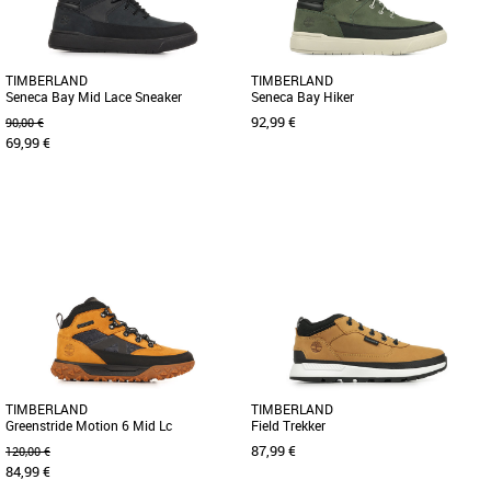
TIMBERLAND
TIMBERLAND
Seneca Bay Mid Lace Sneaker
Seneca Bay Hiker
92,99 €
90,00 €
69,99 €
37
38
40
36
37
38
39
40
Chaussures garçon
Chaussures garçon
Une fermeture zippée pratique sur le
Ces hikers Seneca Bay sont dotées
côté permet aux enfants d’enfiler et
d'une fermeture zippée pratique sur le
d’enlever facilement [...]
côté pour permettre aux [...]
TIMBERLAND
TIMBERLAND
Greenstride Motion 6 Mid Lc
Field Trekker
Waterproof Sn
87,99 €
120,00 €
84,99 €