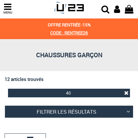
Trier par
MENU
Derniers arrivages
OFFRE RENTRÉE -15%
Prix croissant
CODE : RENTREE26
Prix décroissant
CHAUSSURES GARÇON
Meilleures remises
12 articles trouvés
40
FILTRER LES RÉSULTATS