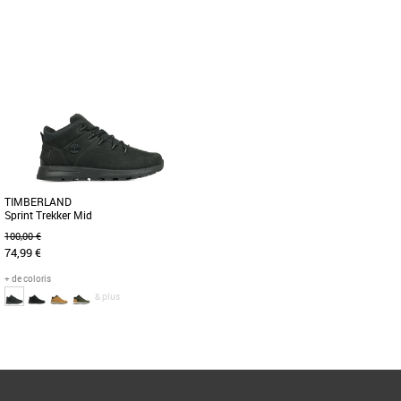
37
38
40
37
40
Chaussures garçon
Chaussures garçon
Ces baskets sont conçues pour offrir un
Conçues pour résister aux aventures
confort durable et une grande
des plus jeunes, ces baskets pour
résistance, grâce à leur cuir [...]
enfants allient solidité et [...]
TIMBERLAND
Sprint Trekker Mid
100,00 €
74,99 €
+ de coloris
& plus
37
40
Page
1
/ 1
Chaussures garçon
Conçue pour le plein air, cette bottine de
randonnée pour enfant robuste et
durable présente une semelle [...]