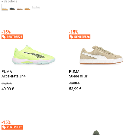
+ de coloris
& plus
36
36 2/3
37 1/3
36
37
38
Chaussures garçon
Chaussures garçon
Que tu te rendes à l'école ou que tu
Découvrez la PUMA Future 8 Play
sortes avec tes amis, lace la paire de
FG/AG Jr, une chaussure de football
chaussure adidas Originals [...]
conçue spécialement pour les jeunes
[...]
PUMA
PUMA
Accelerate Jr 4
Suede Xl Jr
65,00 €
70,00 €
49,99 €
53,99 €
34
35
36
37
38
36
37
38
39
Chaussures garçon
Chaussures garçon
Découvrez les PUMA Accelerate Jr 4,
Découvrez les PUMA Suede Xl Jr, des
des chaussures de handball
baskets unisexes pensées spécialement
spécialement conçues pour les jeunes
pour les enfants, alliant [...]