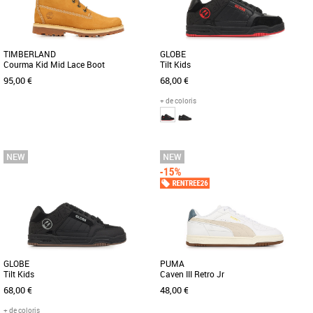
TIMBERLAND
GLOBE
Courma Kid Mid Lace Boot
Tilt Kids
95,00 €
68,00 €
+ de coloris
36
37
38
39
40
36
37
Chaussures garçon
Chaussures garçon
Du style et de la performance : c’est ce
Découvrez les baskets Globe Tilt Kids,
que votre enfant demande. Offrez-les lui
spécialement conçues pour
! Confortables [...]
accompagner les enfants tout au long
[...]
GLOBE
PUMA
Tilt Kids
Caven III Retro Jr
68,00 €
48,00 €
+ de coloris