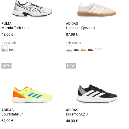
PUMA
ADIDAS
Milenio Tech Lt Jr
Handball Spezial J
48,00 €
87,99 €
+ de coloris
+ de coloris
& plus
36
37
38
39
36
Chaussures garçon
Chaussures garçon
Découvrez la PUMA Milenio Tech Lt Jr,
Pour aller à l'école ou sortir entre amis,
une chaussure de running conçue
enfile cette paire de sneaker adidas
spécialement pour les enfants, [...]
Originals Handball [...]
ADIDAS
ADIDAS
Courtstabil Jr
Duramo SL2 J
62,99 €
48,00 €