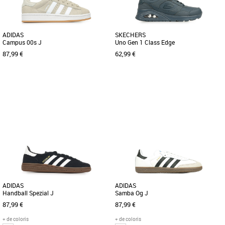
ADIDAS
SKECHERS
Campus 00s J
Uno Gen 1 Class Edge
87,99 €
62,99 €
36
37 1/3
38
38 2/3
39 1/3
40
32
33
34
35
36
37
38
39
40
Chaussures garçon
Chaussures garçon
UNE VERSION Y2K DE LA SNEAKER
La Skechers Street™ Uno - Stand on Air
CAMPUS CLASSIQUE. Un style rétro.
est une version tendance de la
Cette chaussure adidas Campus 00s
chaussure à coussin d’air [...]
[...]
ADIDAS
ADIDAS
Handball Spezial J
Samba Og J
87,99 €
87,99 €
+ de coloris
+ de coloris