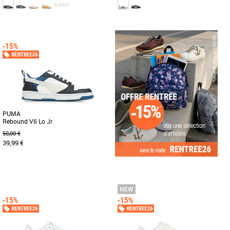
& plus
36
37 1/3
38
38 2/3
36
36 2/3
37 1/3
38
Chaussures garçon
Chaussures garçon
Que tu te rendes à l'école ou que tu
Cette chaussure adidas Samba junior
sortes avec tes amis, lace la paire de
est similaire à celle portée par les
chaussure adidas Originals [...]
footballeurs pro dans les [...]
PUMA
Rebound V6 Lo Jr
50,00 €
39,99 €
36
37
38
39
Chaussures garçon
Découvrez les PUMA Rebound V6 Lo Jr,
la paire de baskets idéale pour les
jeunes aventuriers qui souhaitent [...]