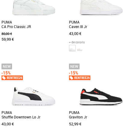
PUMA
PUMA
CA Pro Classic JR
Caven III Jr
43,00 €
80,00 €
59,99 €
+ de coloris
36
37
38
39
36
37
38
39
Chaussures garçon
Chaussures garçon
Depuis que la première PUMA
Découvrez les PUMA Caven III Jr, des
California a fait son apparition dans les
baskets unisexes conçues pour allier
années 1980, elle s’est fait [...]
style et confort tout au [...]
PUMA
PUMA
Shuffle Downtown Lo Jr
Graviton Jr
43,00 €
52,99 €