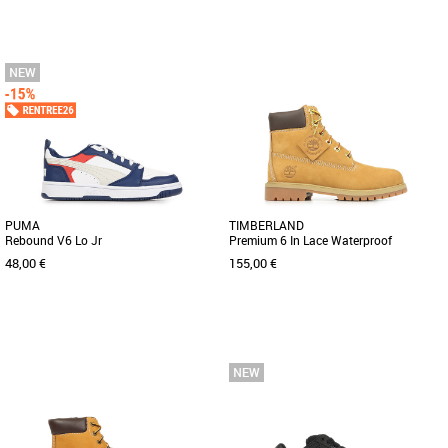
36
37
38
39
36
37
38
39
Chaussures garçon
Chaussures garçon
Découvrez la PUMA Shuffle Downtown
La PUMA Graviton Jr est une basket
Lo Jr, une basket unisexe idéale pour
unisexe conçue pour accompagner les
les enfants, alliant style [...]
enfants en toutes saisons avec [...]
PUMA
TIMBERLAND
Rebound V6 Lo Jr
Premium 6 In Lace Waterproof
48,00 €
155,00 €
36
37
38
39
35.5
36
37.5
38
39
Chaussures garçon
Chaussures garçon
Les baskets PUMA Rebound V6 Lo Jr
Ces bottines pour junior intègrent un
sont idéales pour les enfants à la
soutien de la voûte plantaire et une
recherche d’un style dynamique [...]
isolation PrimaLoft® de [...]