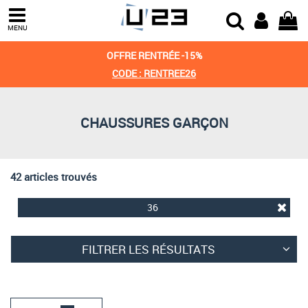
Trier par
MENU
Derniers arrivages
OFFRE RENTRÉE -15%
Prix croissant
CODE : RENTREE26
Prix décroissant
CHAUSSURES GARÇON
Meilleures remises
42 articles trouvés
36
FILTRER LES RÉSULTATS