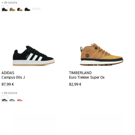
+ de coloris
& plus
36
37
38
39
36
37
38
39
Chaussures garçon
Chaussures garçon
Confiez votre jeune aventurier aux bons
Élégantes et confortables, les baskets
soins de ces robustes bottines de
basses à lacets GreenStride™ Motion 6
randonnée. Nous les avons [...]
pour junior sont confectionnées [...]
ADIDAS
TIMBERLAND
Campus 00s J
Euro Trekker Super Ox
87,99 €
82,99 €
+ de coloris
36 2/3
37 1/3
36
37
38
Chaussures garçon
Chaussures garçon
UNE VERSION Y2K DE LA SNEAKER
Ces chaussures richelieu pour enfants
CAMPUS CLASSIQUE. Un style rétro.
sont confectionnées en plastique