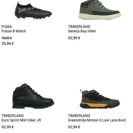
[...]
PUMA
TIMBERLAND
Future 8 Match
Seneca Bay Hiker
92,99 €
70,00 €
35,99 €
33
34
35
36
37
38
36
37
38
39
40
Chaussures garçon
Chaussures garçon
Découvrez les PUMA Future 8 Match,
Ces hikers Seneca Bay sont dotées
des chaussures de football conçues
d'une fermeture zippée pratique sur le
pour offrir aux jeunes athlètes [...]
côté pour permettre aux [...]
TIMBERLAND
TIMBERLAND
Euro Sprint Mid Hiker JR
Greenstride Motion 6 Low Lace Boot
92,99 €
92,99 €