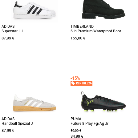
ADIDAS
TIMBERLAND
Superstar II J
6 In Premium Waterproof Boot
87,99 €
155,00 €
36 2/3
36
37
38
39
Chaussures garçon
Chaussures garçon
Découvrez les adidas Superstar II J, des
Découvrez les bottines '6" Premium
baskets unisexes idéales pour les
Waterproof Boot' de chez Timberland !
enfants, alliant style intemporel [...]
Retrouvez ces chaussures [...]
ADIDAS
PUMA
Handball Spezial J
Future 8 Play Fg/Ag Jr
87,99 €
50,00 €
34,99 €