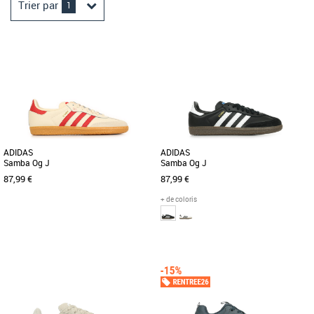
Trier par
1
ADIDAS
ADIDAS
Samba Og J
Samba Og J
87,99 €
87,99 €
+ de coloris
36
36 2/3
37 1/3
38
38 2/3
39 1/3
36
40
Chaussures garçon
Cette chaussure adidas Samba junior
Chaussures garçon
est similaire à celle portée par les
Les adidas Samba Og J associent un
footballeurs pro dans les [...]
design classique à un confort moderne,
parfaites pour accompagner [...]