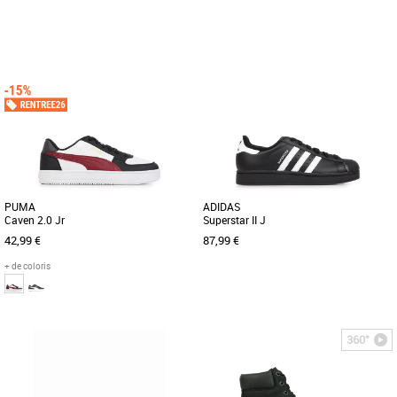
36
37 1/3
38
39 1/3
36
37 1/3
38
39 1/3
40
Chaussures garçon
Chaussures garçon
Découvrez les adidas Courtstabil Jr, des
Les adidas Duramo SL2 J sont des
chaussures spécialement conçues pour
chaussures de running idéales pour les
les jeunes passionnés [...]
enfants, alliant légèreté [...]
PUMA
ADIDAS
Caven 2.0 Jr
Superstar II J
42,99 €
87,99 €
+ de coloris
36
37
38
39
36
36 2/3
37 1/3
360°
Chaussures garçon
Chaussures garçon
Découvrez les PUMA Caven 2.0 Jr, des
La chaussure adidas Superstar II est de
baskets unisexes pensées pour
retour et prête à imposer une fois de
accompagner les enfants en toutes [...]
plus son style street. [...]