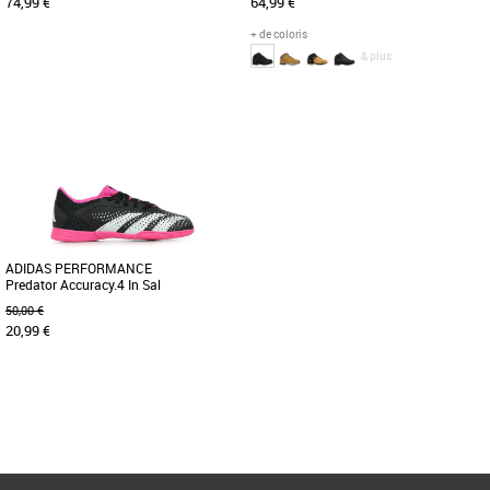
74,99 €
64,99 €
+ de coloris
& plus
36
37
36
Chaussures garçon
Chaussures garçon
Conçue pour le plein air, cette bottine de
Nos chaussures de randonnée Euro
randonnée pour enfant robuste et
Sprint sont réalisées en cuir Better
durable présente une semelle [...]
Leather haut de gamme issu d'une [...]
ADIDAS PERFORMANCE
Predator Accuracy.4 In Sal
50,00 €
20,99 €
35 1/3
36 2/3
Page
1
/ 1
Chaussures garçon
RÉUSSISSEZ CHAQUE FRAPPE DANS
CES CHAUSSURES CONFORTABLES.