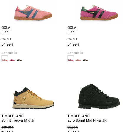
Cette chaussure adidas Campus 00s
recyclé détourné des décharges [...]
[...]
GOLA
GOLA
Elan
Elan
65,00 €
65,00 €
54,99 €
54,99 €
+ de coloris
+ de coloris
35
36
34
35
36
37
Chaussures garçon
Chaussures garçon
Le modèle Elan, best-seller de Gola, a
Le modèle Elan, best-seller de Gola, a
été revisité et réduit pour les enfants
été revisité et réduit pour les enfants
dans la nouvelle [...]
dans la nouvelle [...]
TIMBERLAND
TIMBERLAND
Sprint Trekker Mid Jr
Euro Sprint Mid Hiker JR
100,00 €
95,00 €