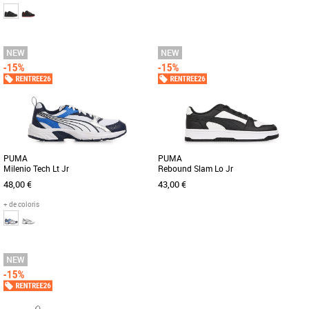
35
36
37
36
37
38
39
Chaussures garçon
Chaussures garçon
Découvrez les baskets Globe Tilt Kids,
Les PUMA Caven III Retro Jr sont des
conçues pour offrir confort et style aux
baskets unisexe pour enfant, parfaites
enfants pendant les [...]
pour accompagner les petits [...]
PUMA
PUMA
Milenio Tech Lt Jr
Rebound Slam Lo Jr
48,00 €
43,00 €
+ de coloris
36
37
38
39
36
37
38
39
Chaussures garçon
Chaussures garçon
Découvrez les PUMA Milenio Tech Lt Jr,
Découvrez les PUMA Rebound Slam Lo
des chaussures de running conçues
Jr, des baskets unisexes pensées pour
spécialement pour les enfants. [...]
les enfants, alliant style [...]