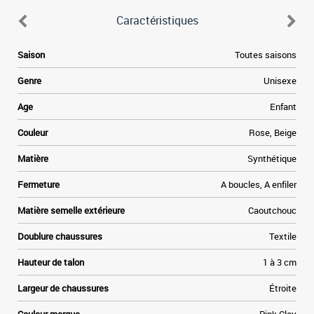
Caractéristiques
e
Saison
Toutes saisons
,
e
Genre
Unisexe
i
e
Age
Enfant
s
a
Couleur
Rose, Beige
u
Matière
Synthétique
Fermeture
A boucles, A enfiler
Matière semelle extérieure
Caoutchouc
Doublure chaussures
Textile
Hauteur de talon
1 à 3 cm
Largeur de chaussures
Étroite