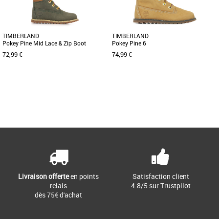
TIMBERLAND
TIMBERLAND
Pokey Pine Mid Lace & Zip Boot
Pokey Pine 6
72,99 €
74,99 €
23
24
26
27
28
30
23
24
25
26
27
28
29
Page
1
/ 1
Chaussures garçon
Chaussures garçon
Petites mais bourrées de
La célèbre marque Timberland vous
fonctionnalités. Fabriquées en cuir
propose cette superbe chaussure pour
Premium Timberland Leather, les
garçons ! Le cuir nubuck de [...]
bottines [...]
Livraison offerte
en points
Satisfaction client
relais
4.8/5 sur Trustpilot
dès 75€ d'achat