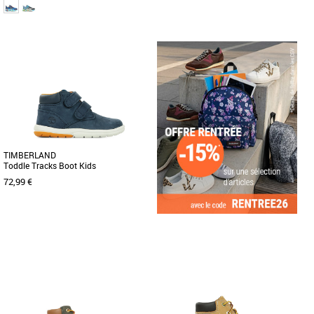
23
26
23
24
25
26
27
28
30
Chaussures garçon
Chaussures garçon
Les Skechers Play Scene pour enfant
allient confort, style et praticité.
Conçues pour accompagner [...]
TIMBERLAND
Toddle Tracks Boot Kids
72,99 €
22
23
24
25
29
Chaussures garçon