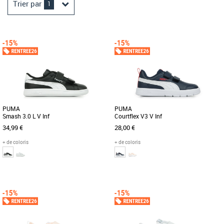
Trier par
1
PUMA
PUMA
Smash 3.0 L V Inf
Courtflex V3 V Inf
34,99 €
28,00 €
+ de coloris
+ de coloris
23
24
26
27
23
24
25
26
27
Chaussures garçon
Chaussures garçon
Voici les sneakers PUMA Smash 3.0
Voici la Courtflex v3, la petite dernière
Buck pour enfants : des chaussures
de la famille Courtflex ! Testées et
cool pour les aider à trouver leurs [...]
approuvées sur le [...]