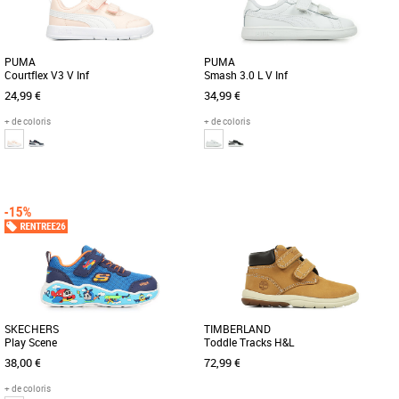
PUMA
PUMA
Courtflex V3 V Inf
Smash 3.0 L V Inf
24,99 €
34,99 €
+ de coloris
+ de coloris
23
23
24
26
27
Chaussures garçon
Chaussures garçon
Voici la Courtflex v3, la petite dernière
Votre bout de chou adorera ces baskets
de la famille Courtflex ! Testées et
au style épuré. Version actualisée d’un
approuvées sur le [...]
modèle classique, [...]
SKECHERS
TIMBERLAND
Play Scene
Toddle Tracks H&L
38,00 €
72,99 €
+ de coloris