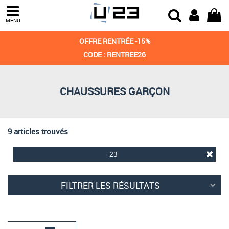
Trier par
MENU
Derniers arrivages
OFFRE RENTRÉE -15%
Prix croissant
CODE : RENTREE26
Prix décroissant
CHAUSSURES GARÇON
Meilleures remises
9 articles trouvés
23
FILTRER LES RÉSULTATS