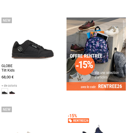
31
35
35.5
36
37.5
38
39
Chaussures garçon
Chaussures garçon
Découvrez les adidas Gazelle C, des
Ces bottines pour junior intègrent un
baskets tendance conçues pour les
soutien de la voûte plantaire et une
enfants qui recherchent à la [...]
isolation PrimaLoft® de [...]
GLOBE
Tilt Kids
68,00 €
+ de coloris
35
36
37
Chaussures garçon
Découvrez les baskets Globe Tilt Kids,
conçues pour offrir confort et style aux
enfants pendant les [...]