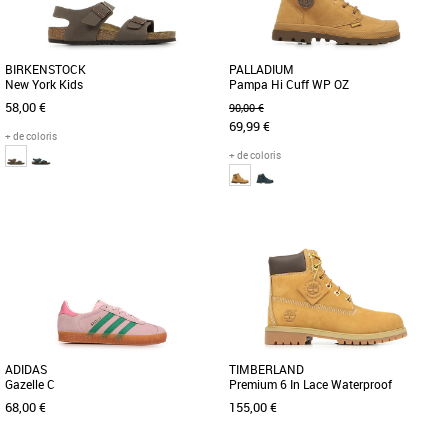
BIRKENSTOCK
PALLADIUM
New York Kids
Pampa Hi Cuff WP OZ
58,00 €
90,00 €
69,99 €
+ de coloris
+ de coloris
28
29
30
32
33
34
35
31
32
34
35
Chaussures garçon
Chaussures garçon
Le modèle New York de BIRKENSTOCK
Cette chaussure ressemble à celles de
est la chaussure parfaite pour les
papa et maman, mais elle est réservée
enfants actifs. En effet, elle [...]
aux plus jeunes. Elle [...]
ADIDAS
TIMBERLAND
Gazelle C
Premium 6 In Lace Waterproof
68,00 €
155,00 €