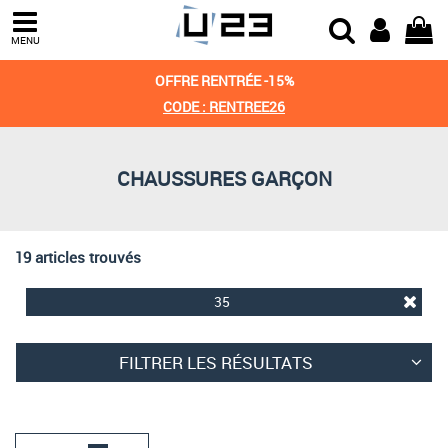
Trier par
MENU
Derniers arrivages
OFFRE RENTRÉE -15%
Prix croissant
CODE : RENTREE26
Prix décroissant
CHAUSSURES GARÇON
Meilleures remises
19 articles trouvés
35
FILTRER LES RÉSULTATS