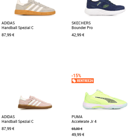
ADIDAS
SKECHERS
Handball Spezial C
Bounder Pro
87,99 €
42,99 €
31
32
33
34
35
30
31
32
34
35
Chaussures garçon
Chaussures garçon
Découvrez la adidas Handball Spezial
Les Skechers Bounder Pro pour enfants
C, une basket unisexe conçue pour les
sont les baskets idéales pour
enfants, qui allie style [...]
accompagner votre garçon tout au [...]
ADIDAS
PUMA
Handball Spezial C
Accelerate Jr 4
87,99 €
65,00 €
49,99 €