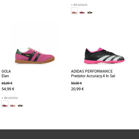
+ de coloris
33
34
35
35
36
Chaussures garçon
Chaussures garçon
La Pampa Hi Zip WL pour enfants
Le modèle Elan, best-seller de Gola, a
combine style urbain et protection
été revisité et réduit pour les enfants
hivernale. Conçue en nubuck souple, [...]
dans la nouvelle [...]
GOLA
ADIDAS PERFORMANCE
Elan
Predator Accuracy.4 In Sal
65,00 €
50,00 €
54,99 €
20,99 €
+ de coloris
34
35
36
37
35 1/3
36 2/3
Page
1
/ 1
Chaussures garçon
Chaussures garçon
Le modèle Elan, best-seller de Gola, a
RÉUSSISSEZ CHAQUE FRAPPE DANS
été revisité et réduit pour les enfants
CES CHAUSSURES CONFORTABLES.
dans la nouvelle [...]
Contrôle + précision = confiance.