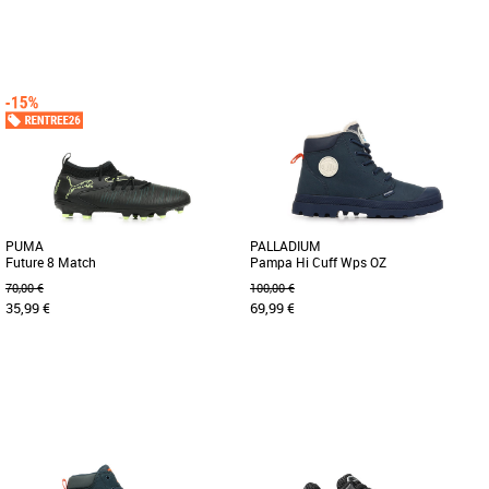
31
35
34
35
36
37
38
Chaussures garçon
Chaussures garçon
Découvrez les adidas Handball Spezial
Découvrez les PUMA Accelerate Jr 4,
C, des baskets au design moderne et
des chaussures de handball
coloré qui conviennent aux [...]
spécialement conçues pour les jeunes
[...]
PUMA
PALLADIUM
Future 8 Match
Pampa Hi Cuff Wps OZ
70,00 €
100,00 €
35,99 €
69,99 €
33
34
35
36
37
38
32
33
34
35
Chaussures garçon
Chaussures garçon
Découvrez les PUMA Future 8 Match,
Cette chaussure ressemble à celles de
des chaussures de football conçues
papa et maman, mais elle est réservée
pour offrir aux jeunes athlètes [...]
aux plus jeunes. Elle [...]