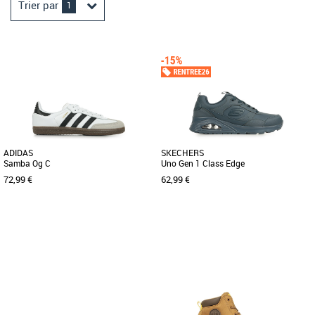
Trier par
1
ADIDAS
SKECHERS
Samba Og C
Uno Gen 1 Class Edge
72,99 €
62,99 €
32
33
35
32
33
34
35
36
37
38
39
40
Chaussures garçon
Chaussures garçon
SAMBA ORIGINALS Née sur les terrains
La Skechers Street™ Uno - Stand on Air
de football, la Samba est désormais
est une version tendance de la
une icône streetwear intemporelle. [...]
chaussure à coussin d’air [...]