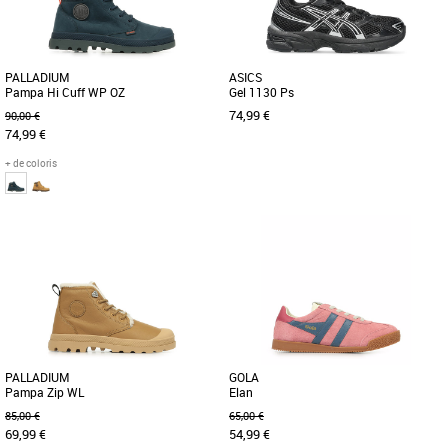
PALLADIUM
ASICS
Pampa Hi Cuff WP OZ
Gel 1130 Ps
74,99 €
90,00 €
74,99 €
+ de coloris
35
32.5
33
33.5
35
Chaussures garçon
Chaussures garçon
Cette chaussure ressemble à celles de
Découvrez les Asics Gel 1130 Ps, des
papa et maman, mais elle est réservée
baskets unisexes conçues spécialement
aux plus jeunes. Elle [...]
pour les enfants, alliant [...]
PALLADIUM
GOLA
Pampa Zip WL
Elan
85,00 €
65,00 €
69,99 €
54,99 €