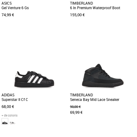
ASICS
TIMBERLAND
Gel Venture 6 Gs
6 In Premium Waterproof Boot
74,99 €
155,00 €
37
38
36
37
38
39
Chaussures garçon
Chaussures garçon
La chaussure de course sur sentier GEL-
Découvrez les bottines '6" Premium
VENTURE 6 a été modifiée pour
Waterproof Boot' de chez Timberland !
l'explorateur urbain actuel. [...]
Retrouvez ces chaussures [...]
ADIDAS
TIMBERLAND
Superstar II Cf C
Seneca Bay Mid Lace Sneaker
68,00 €
90,00 €
69,99 €
+ de coloris