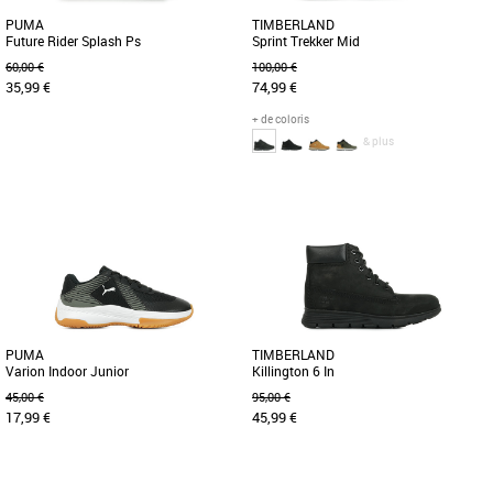
PUMA
TIMBERLAND
Future Rider Splash Ps
Sprint Trekker Mid
60,00 €
100,00 €
35,99 €
74,99 €
+ de coloris
& plus
31
37
40
Chaussures garçon
Chaussures garçon
Créée en 1980, la Future Rider a vu le
Conçue pour le plein air, cette bottine de
jour au moment où la course à pied
randonnée pour enfant robuste et
commençait à passer de [...]
durable présente une semelle [...]
PUMA
TIMBERLAND
Varion Indoor Junior
Killington 6 In
45,00 €
95,00 €
17,99 €
45,99 €