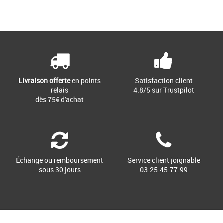
29
32
Page
1
/ 1
Chaussures garçon
Chaussures garçon
Démarquez-vous sur le terrain ou à la
On craque pour le produit Killington 6"
salle de sport avec les chaussures
Black Nubuck proposé par Timberland !
Varion II, un modèle multisport [...]
Ces baskets mode pour [...]
Livraison offerte
en points
Satisfaction client
relais
4.8/5 sur Trustpilot
dès 75€ d'achat
Échange ou remboursement
Service client joignable
sous 30 jours
03.25.45.77.99