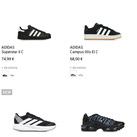
Chaussures garçon
Chaussures garçon
Découvrez les baskets Globe Tilt Kids,
Découvrez les baskets Globe Tilt Kids,
spécialement conçues pour
conçues pour offrir confort et style aux
accompagner les enfants tout au long
enfants pendant les [...]
[...]
ADIDAS
ADIDAS
Superstar II C
Campus 00s El C
74,99 €
68,00 €
+ de coloris
+ de coloris
32
35
Chaussures garçon
Chaussures garçon
Découvrez les adidas Superstar II C, une
Une chaussure facile à enfiler et à
paire emblématique qui allie style et
retirer, revisitée pour le quotidien. Cette
confort pour les enfants. [...]
chaussure adidas [...]