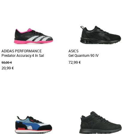
37
31
32
33
Chaussures garçon
Chaussures garçon
Alors que la course récréative se
popularisait dans les années 1970, les
chaussures de running ont [...]
ADIDAS PERFORMANCE
ASICS
Predator Accuracy.4 In Sal
Gel Quantum 90 IV
72,99 €
50,00 €
20,99 €
35 1/3
36 2/3
28.5
Chaussures garçon
Chaussures garçon
RÉUSSISSEZ CHAQUE FRAPPE DANS
La basket GEL-QUANTUM GEL-
CES CHAUSSURES CONFORTABLES.
QUANTUM 90 IV PS (école maternelle)
Contrôle + précision = confiance.
associe les technologies fondées sur
Lorsque [...]
[...]