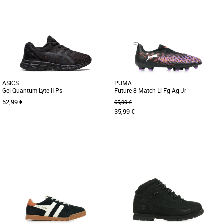
36 2/3
37 1/3
37
38
40
Chaussures garçon
Chaussures garçon
UNE VERSION Y2K DE LA SNEAKER
Ces baskets sont conçues pour offrir un
CAMPUS CLASSIQUE. Un style rétro.
confort durable et une grande
Cette chaussure adidas Campus 00s
résistance, grâce à leur cuir [...]
[...]
ASICS
PUMA
Gel Quantum Lyte II Ps
Future 8 Match Ll Fg Ag Jr
52,99 €
65,00 €
35,99 €
28.5
31.5
38
Chaussures garçon
Chaussures garçon
Construire l'inspiration de la lignée Gel-
Avis aux meneurs de jeu ! La FUTURE 8
Quantum, la Gel-Quantum Lyte II PS ™
MATCH invite à exprimer sa créativité.
retravaille la conception [...]
Tige en mesh souple [...]