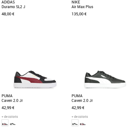
ADIDAS
NIKE
Duramo SL2 J
Air Max Plus
48,00 €
135,00 €
36
37 1/3
39 1/3
40
37.5
38
39
40
Chaussures garçon
Chaussures garçon
Les adidas Duramo SL2 J sont des
Découvrez les Nike Air Max Plus, des
chaussures de running idéales pour les
baskets unisexes alliant style moderne
enfants, alliant légèreté [...]
et confort optimal, parfaites [...]
PUMA
PUMA
Caven 2.0 Jr
Caven 2.0 Jr
42,99 €
42,99 €
+ de coloris
+ de coloris