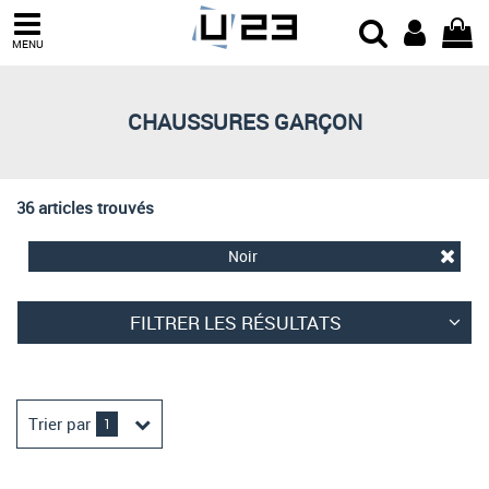
Trier par
MENU
Derniers arrivages
Prix croissant
CHAUSSURES GARÇON
Prix décroissant
Meilleures remises
36 articles trouvés
Noir
FILTRER LES RÉSULTATS
Trier par
1