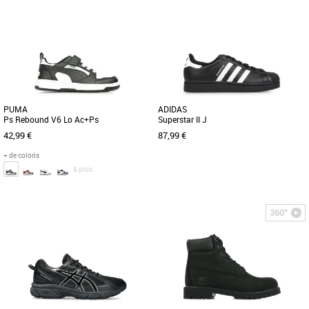
36
37
38
39
37
39
Chaussures garçon
Chaussures garçon
Découvrez les PUMA Caven 2.0 Jr, des
S’inspirant du style des campus
baskets unisexes pensées pour
américains des années 90, la PUMA
accompagner les enfants en toutes [...]
Caven 2.0 est un modèle rétro [...]
PUMA
ADIDAS
Ps Rebound V6 Lo Ac+Ps
Superstar II J
42,99 €
87,99 €
+ de coloris
& plus
28
29
30
31
32
36
36 2/3
37 1/3
360°
Chaussures garçon
Chaussures garçon
Voici un bijou pour la cour de
La chaussure adidas Superstar II est de
récréation et un classique de PUMA
retour et prête à imposer une fois de
avec la Rebound V6. Sa tige recyclée
plus son style street. [...]
[...]