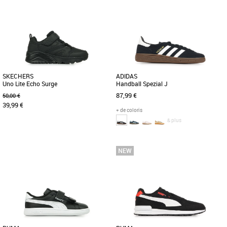
SKECHERS
ADIDAS
Uno Lite Echo Surge
Handball Spezial J
87,99 €
50,00 €
39,99 €
+ de coloris
& plus
30
31
32
36
37 1/3
38
38 2/3
Chaussures garçon
Chaussures garçon
Lancez-vous avec style grâce à la
Que tu te rendes à l'école ou que tu
Skechers Street Uno Lite Echo Surge.
sortes avec tes amis, lace la paire de
Cette basket mode légère [...]
chaussure adidas Originals [...]