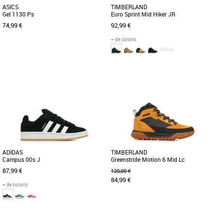
ASICS
TIMBERLAND
Gel 1130 Ps
Euro Sprint Mid Hiker JR
74,99 €
92,99 €
+ de coloris
& plus
32.5
33
33.5
35
36
37
38
39
Chaussures garçon
Chaussures garçon
Découvrez les Asics Gel 1130 Ps, des
Confiez votre jeune aventurier aux bons
baskets unisexes conçues spécialement
soins de ces robustes bottines de
pour les enfants, alliant [...]
randonnée. Nous les avons [...]
ADIDAS
TIMBERLAND
Campus 00s J
Greenstride Motion 6 Mid Lc
Waterproof Sn
87,99 €
120,00 €
84,99 €
+ de coloris