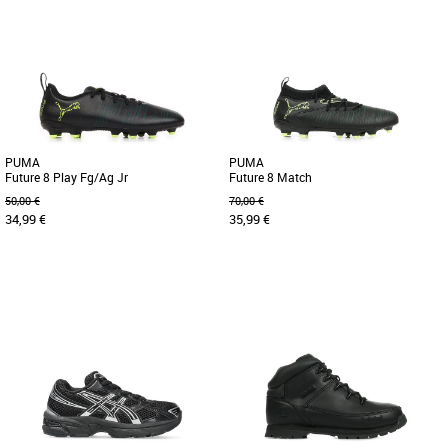
28
29
30
31
37
38
40
Chaussures garçon
Chaussures garçon
L'iconique chaussure Superstar est de
Une fermeture zippée pratique sur le
retour dans une version conçue pour
côté permet aux enfants d’enfiler et
les enfants. Munie de scratchs [...]
d’enlever facilement [...]
PUMA
PUMA
Future 8 Play Fg/Ag Jr
Future 8 Match
50,00 €
70,00 €
34,99 €
35,99 €
36
37
38
33
34
35
36
37
38
Chaussures garçon
Chaussures garçon
Découvrez la PUMA Future 8 Play
Découvrez les PUMA Future 8 Match,
FG/AG Jr, une chaussure de football
des chaussures de football conçues
conçue spécialement pour les jeunes
pour offrir aux jeunes athlètes [...]
[...]