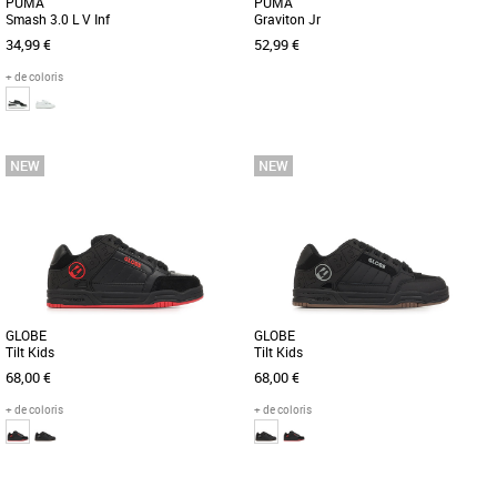
PUMA
PUMA
Smash 3.0 L V Inf
Graviton Jr
34,99 €
52,99 €
+ de coloris
23
24
26
27
36
37
38
39
Chaussures garçon
Chaussures garçon
Voici les sneakers PUMA Smash 3.0
La PUMA Graviton Jr est une basket
Buck pour enfants : des chaussures
unisexe conçue pour accompagner les
cool pour les aider à trouver leurs [...]
enfants en toutes saisons avec [...]
GLOBE
GLOBE
Tilt Kids
Tilt Kids
68,00 €
68,00 €
+ de coloris
+ de coloris
35
36
37
35
36
37
38