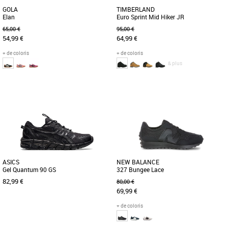
GOLA
TIMBERLAND
Elan
Euro Sprint Mid Hiker JR
65,00 €
95,00 €
54,99 €
64,99 €
+ de coloris
+ de coloris
& plus
31
36
Chaussures garçon
Chaussures garçon
En matière de sports traditionnels, Gola
Nos chaussures de randonnée Euro
a une histoire à raconter, et les origines
Sprint sont réalisées en cuir Better
d'Elan, chaussures [...]
Leather haut de gamme issu d'une [...]
ASICS
NEW BALANCE
Gel Quantum 90 GS
327 Bungee Lace
82,99 €
80,00 €
69,99 €
+ de coloris