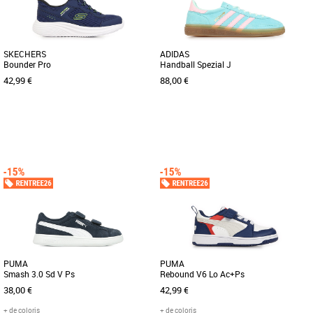
SKECHERS
ADIDAS
Bounder Pro
Handball Spezial J
42,99 €
88,00 €
30
31
32
34
35
37 1/3
38
Chaussures garçon
Chaussures garçon
Les Skechers Bounder Pro pour enfants
Découvrez les adidas Handball Spezial
sont les baskets idéales pour
J, des baskets unisexes conçues
accompagner votre garçon tout au [...]
spécialement pour les enfants [...]
PUMA
PUMA
Smash 3.0 Sd V Ps
Rebound V6 Lo Ac+Ps
38,00 €
42,99 €
+ de coloris
+ de coloris