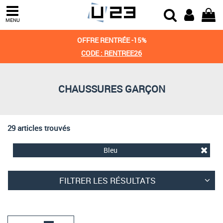
Trier par
MENU
Derniers arrivages
OFFRE RENTRÉE -15%
Prix croissant
CODE : RENTREE26
Prix décroissant
CHAUSSURES GARÇON
Meilleures remises
29 articles trouvés
Bleu
FILTRER LES RÉSULTATS