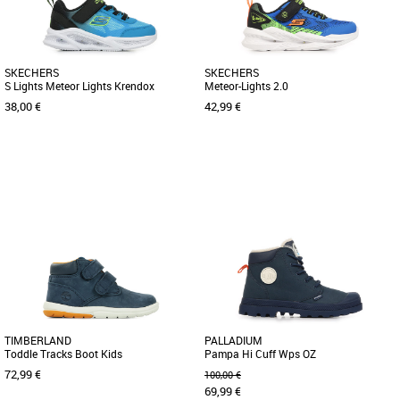
SKECHERS
SKECHERS
S Lights Meteor Lights Krendox
Meteor-Lights 2.0
38,00 €
42,99 €
24
27
28
30
Chaussures garçon
Chaussures garçon
Illuminez vos pas dans un style sportif
Découvrez les Skechers Meteor Lights
et confortable avec Skechers S-Lights®
2.0, des baskets conçues spécialement
: Meteor-Lights - Krendox. [...]
pour les enfants actifs [...]
TIMBERLAND
PALLADIUM
Toddle Tracks Boot Kids
Pampa Hi Cuff Wps OZ
72,99 €
100,00 €
69,99 €