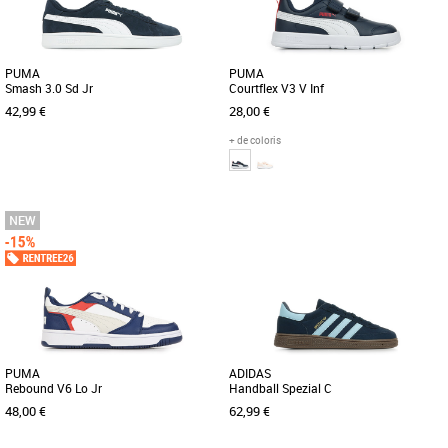
PUMA
PUMA
Smash 3.0 Sd Jr
Courtflex V3 V Inf
42,99 €
28,00 €
+ de coloris
37
38
39
23
24
25
26
27
Chaussures garçon
Chaussures garçon
La chaussure de tennis légendaire
Voici la Courtflex v3, la petite dernière
PUMA Smash a été retravaillée en
de la famille Courtflex ! Testées et
chaussure Streetwear. Une meilleure [...]
approuvées sur le [...]
PUMA
ADIDAS
Rebound V6 Lo Jr
Handball Spezial C
48,00 €
62,99 €