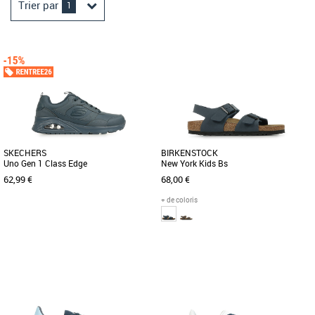
Trier par
1
SKECHERS
BIRKENSTOCK
Uno Gen 1 Class Edge
New York Kids Bs
62,99 €
68,00 €
+ de coloris
32
33
34
35
36
37
38
39
40
39
Chaussures garçon
Chaussures garçon
La Skechers Street™ Uno - Stand on Air
Le modèle New York de BIRKENSTOCK
est une version tendance de la
est la chaussure parfaite pour les
chaussure à coussin d’air [...]
enfants actifs. En effet, elle [...]