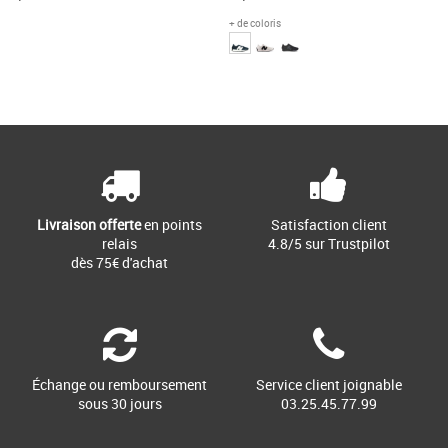
+ de coloris
34.5
33
Page
1
/ 1
Chaussures garçon
Chaussures garçon
La Puma Future Pro AG/FG Jr est une
Alors que la course récréative se
chaussure de football pour enfants,
popularisait dans les années 1970, la
idéale pour les surfaces artificielles [...]
référence en matière de [...]
Livraison offerte
en points
Satisfaction client
relais
4.8/5 sur Trustpilot
dès 75€ d'achat
Échange ou remboursement
Service client joignable
sous 30 jours
03.25.45.77.99