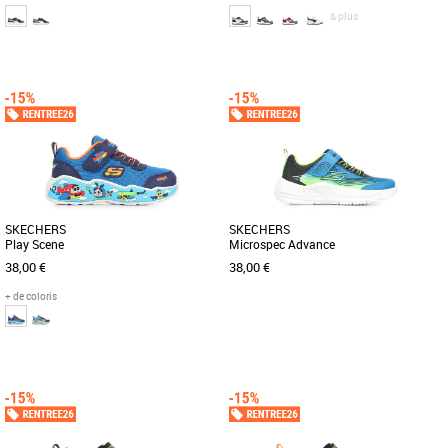
& plus
28
29
30
31
28
29
Chaussures garçon
Chaussures garçon
La PUMA Smash 3.0 est la nouvelle
Les PUMA Rebound V6 Lo Ac+Ps sont
génération de la franchise
des baskets unisexes conçues
emblématique PUMA Smash. Cette
spécialement pour les enfants, alliant
version [...]
[...]
SKECHERS
SKECHERS
Play Scene
Microspec Advance
38,00 €
38,00 €
+ de coloris
23
26
27
30
31
Chaussures garçon
Chaussures garçon
Les Skechers Play Scene pour enfant
Faites de l’exercice en misant sur la
allient confort, style et praticité.
fantaisie et le style coloré de la
Conçues pour accompagner [...]
Skechers Microspec Advance. Ce [...]