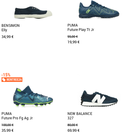
PUMA
BENSIMON
Future Play Tt Jr
Elly
34,99 €
55,00 €
19,99 €
32
33
37.5
Chaussures garçon
Chaussures garçon
Pour ce modèle, on revisite le classique
La Puma Future Play TT Jr est une
Bensimon, la tennis. Bye bye lacets,
chaussure de football pour enfants,
pour cette paire, on [...]
conçue pour les matchs sur terrains [...]
PUMA
NEW BALANCE
Future Pro Fg Ag Jr
327
100,00 €
80,00 €
35,99 €
69,99 €