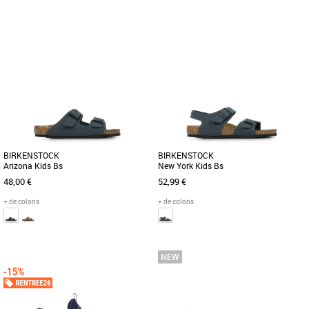
36
37
38
39
29
31
32
33
34
Chaussures garçon
Chaussures garçon
Les baskets PUMA Rebound V6 Lo Jr
Du bitume à la rue, les enfants ont
sont idéales pour les enfants à la
besoin de chaussures qui suivent leur
recherche d’un style dynamique [...]
rythme. La chaussure adidas [...]
BIRKENSTOCK
BIRKENSTOCK
Arizona Kids Bs
New York Kids Bs
48,00 €
52,99 €
+ de coloris
+ de coloris
32
27
28
30
Chaussures garçon
Chaussures garçon
Les sandales classiques Arizona de
Le modèle New York de BIRKENSTOCK
BIRKENSTOCK ont été réinterprétées
est la chaussure parfaite pour les
dans un esprit moderne pour [...]
enfants actifs. En effet, elle [...]