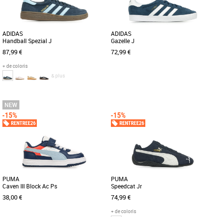
ADIDAS
ADIDAS
Handball Spezial J
Gazelle J
87,99 €
72,99 €
+ de coloris
& plus
37 1/3
38
38 2/3
37 1/3
38
38 2/3
39 1/3
Chaussures garçon
Chaussures garçon
Cette chaussure adidas Handball
UNE RÉÉDITION À L’IDENTIQUE DE LA
Spezial est celle qu'il te faut pour
CÉLÈBRE GAZELLE DE 91. Chaussure
afficher un style décontracté. [...]
de sport polyvalente à ses [...]
PUMA
PUMA
Caven III Block Ac Ps
Speedcat Jr
38,00 €
74,99 €
+ de coloris