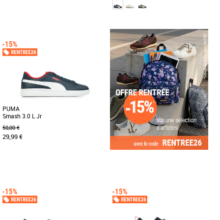
28
32
37
Chaussures garçon
Chaussures garçon
Les PUMA Caven III Block Ac Ps sont
Soulagement pour les fans de sport
des baskets conçues pour les enfants,
automobile. La basket Lifestyle culte
alliant style moderne et confort [...]
inspirée du sport automobile [...]
PUMA
Smash 3.0 L Jr
50,00 €
29,99 €
37
38
39
Chaussures garçon
Inspirée du tennis et de la rue, la PUMA
Smash est de retour. Et plus belle que
jamais. Avec une [...]