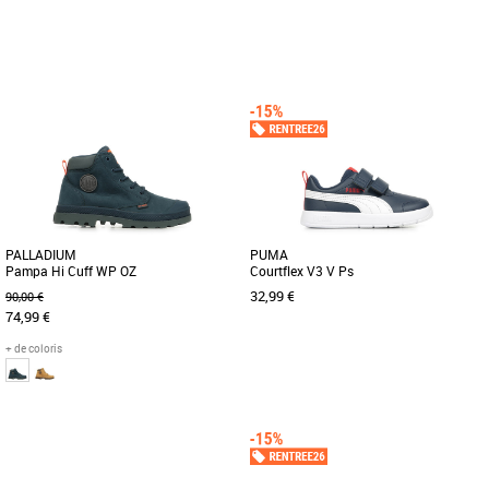
22
23
24
25
29
32
33
34
35
Chaussures garçon
Chaussures garçon
Cette chaussure ressemble à celles de
papa et maman, mais elle est réservée
aux plus jeunes. Elle [...]
PALLADIUM
PUMA
Pampa Hi Cuff WP OZ
Courtflex V3 V Ps
32,99 €
90,00 €
74,99 €
+ de coloris
35
29
30
31
Chaussures garçon
Chaussures garçon
Cette chaussure ressemble à celles de
Voici la Courtflex v3, la petite dernière
papa et maman, mais elle est réservée
de la famille Courtflex ! Testées et
aux plus jeunes. Elle [...]
approuvées sur le [...]