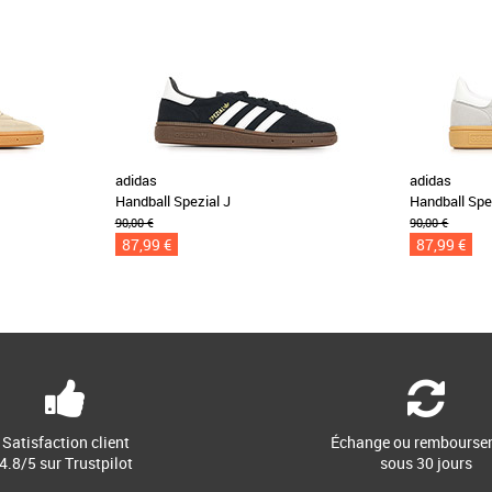
adidas
adidas
Handball Spezial J
Handball Spe
90,00 €
90,00 €
87,99 €
87,99 €
Satisfaction client
Échange ou rembourse
4.8/5 sur Trustpilot
sous 30 jours