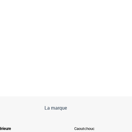
La marque
érieure
Caoutchouc