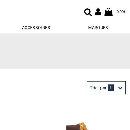
0,00€
ACCESSOIRES
MARQUES
Trier par
1
Derniers arrivages
Prix croissant
Prix décroissant