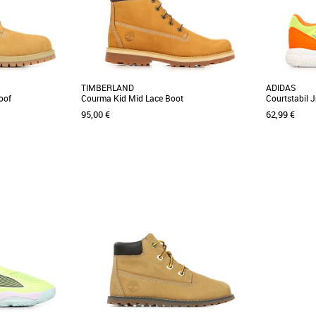
TIMBERLAND
ADIDAS
oof
Courma Kid Mid Lace Boot
Courtstabil J
95,00 €
62,99 €
36
37
38
39
40
36
37 1/3
3
Chaussures garçon
Chaussures 
ntègrent un soutien
Du style et de la performance : c’est ce que
Découvrez l
et une isolation
votre enfant demande. Offrez-les lui !
chaussures 
Confortables [...]
jeunes passio