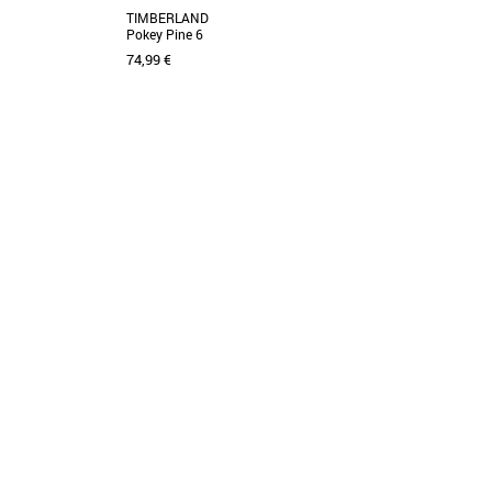
TIMBERLAND
Pokey Pine 6
74,99 €
23
24
25
26
27
28
29
Chaussures garçon
elerate Jr 4, des
La célèbre marque Timberland vous propose
écialement conçues
cette superbe chaussure pour garçons ! Le cuir
nubuck de [...]