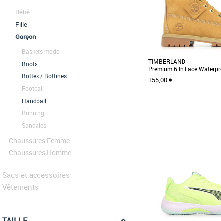
Bébé
Fille
Garçon
Baskets mode
TIMBERLAND
Boots
Premium 6 In Lace Waterpr
Bottes / Bottines
155,00 €
Football
Handball
Running
35.5
36
37.5
38
39
Sandales
Chaussures garçon
Chaussures Femme
Ces bottines pour junior i
de la voûte plantaire 
Chaussures Homme
PrimaLoft® de [...]
Sacs et accessoires
Vêtements
TAILLE