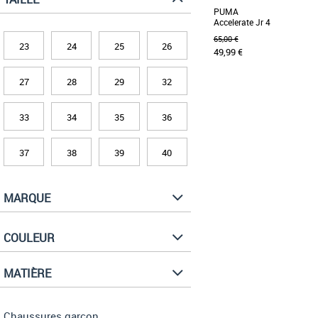
PUMA
Accelerate Jr 4
65,00 €
23
24
25
26
49,99 €
27
28
29
32
34
35
36
37
38
Chaussures garçon
33
34
35
36
Découvrez les PUMA Acc
chaussures de handball sp
pour les jeunes [...]
37
38
39
40
MARQUE
COULEUR
MATIÈRE
Chaussures garçon