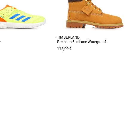
Meilleures remises
TIMBERLAND
r
Premium 6 In Lace Waterproof
115,00 €
8
39 1/3
32
33
garçon
Chaussures garçon
es adidas Courtstabil Jr, des
Ces bottines pour enfant présentent un
spécialement conçues pour les
soutien de la voûte plantaire, une isolation
nnés [...]
PrimaLoft de 200 [...]