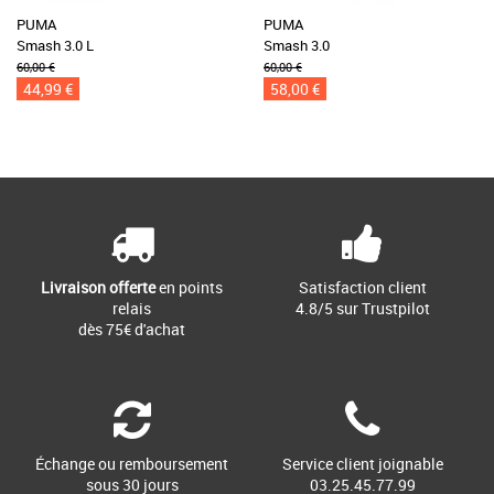
PUMA
PUMA
Smash 3.0 L
Smash 3.0
60,00 €
60,00 €
44,99 €
58,00 €
Livraison offerte
en points
Satisfaction client
relais
4.8/5 sur Trustpilot
dès 75€ d'achat
Échange ou remboursement
Service client joignable
sous 30 jours
03.25.45.77.99