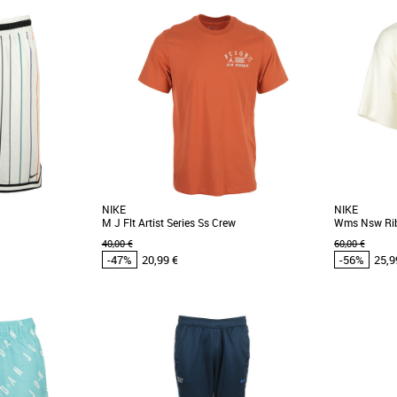
XS
XS
S
omos Vêtements
Vêtements pas cher et Promos Vêtements
Vêtements pa
T CONFORT. Prenez
Depuis 1978, la veste Windrunner est célèbre
Donnez une 
rt Air Jordan Flight
pour sa simplicité audacieuse. Tu peux
décontracté 
désormais associer [...]
imprimé [...]
NIKE
NIKE
M J Flt Artist Series Ss Crew
Wms Nsw Rib
40,00 €
60,00 €
-47%
20,99 €
-56%
25,9
XS
S
M
XS
M
L
omos Vêtements
Vêtements pas cher et Promos Vêtements
Vêtements pa
nspiration rend
Umar Rashid (Frohawk Two Feathers) apporte
Opte pour un
 historique du
sa touche illustrative unique à ce t-shirt ultra-
maille. Le tis
..]
doux. Sa [...]
[...]