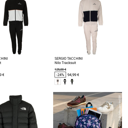
Prix croissant
Prix décroissant
Meilleures remises
CHINI
SERGIO TACCHINI
t
Nilo Tracksuit
125,00 €
9 €
-24%
94,99 €
XS
S
M
L
XL
s cher et Promos Vêtements
Vêtements pas cher et Promos Vêtements
 survêtement Sergio Tacchini Nilo,
Découvrez le survêtement Sergio Tacchini Nilo,
contournable de votre garde-robe
une pièce incontournable de votre garde-robe
r. [...]
d'automne-hiver. [...]