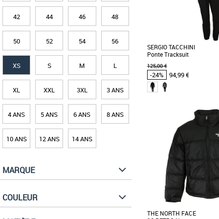
42
44
46
48
50
52
54
56
SERGIO TACCHINI
Ponte Tracksuit
XS
S
M
L
125,00 €
-24%
94,99 €
XL
XXL
3XL
3 ANS
XS
S
M
4 ANS
5 ANS
6 ANS
8 ANS
Vêtements pas cher et Pr
Découvrez le survêtemen
Ponte, un essentiel pour l
10 ANS
12 ANS
14 ANS
sportive qui [...]
MARQUE
COULEUR
THE NORTH FACE