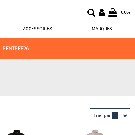
0,00€
ACCESSOIRES
MARQUES
: RENTREE26
Trier par
1
Derniers arrivages