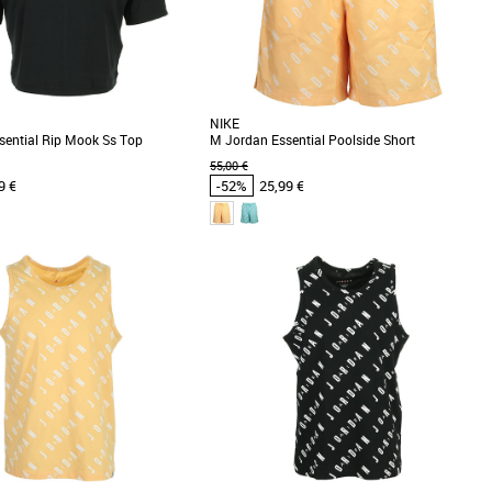
NIKE
ential Rip Mook Ss Top
M Jordan Essential Poolside Short
55,00 €
9 €
-52%
25,99 €
XS
S
M
XL
s cher et Promos Vêtements
Vêtements pas cher et Promos Vêtements
à ton t-shirt préféré. Coutures
Un style J-O-R-D-A-N de la tête aux pieds. Ce
tombantes aux épaules et coupe
short léger est idéal pour la saison, avec un
imprimé [...]