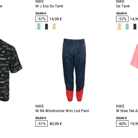
NIKE
NIKE
ee
M J Ess Gx Tank
Gx Tank
35,00 €
35,00 €
-57%
14,99 €
-57%
14,9
XS
S
M
L
XS
S
M
L
omos Vêtements
Vêtements pas cher et Promos Vêtements
Vêtements pa
s légendes. Le tee-
Ce haut Jordan est parfait à porter pour les
Un style J-O
 retour : il affiche
saisons estivales. Doux, agréable et léger,
débardeur lé
portez [...]
un [...]
NIKE
NIKE
M Nk Windrunner Wvn Lnd Pant
W Nsw Tee Ai
85,00 €
50,00 €
-51%
40,99 €
-60%
19,9