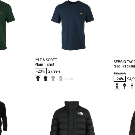
LYLE & SCOTT
SERGIO TAC
Plain T shirt
Nilo Tracksui
-20%
27,99 €
125,00 €
-24%
94,9
& plus
XS
XS
L
XL
Vêtements pa
omos Vêtements
Vêtements pas cher et Promos Vêtements
Découvrez le
ement la silhouette,
Conçu pour épouser parfaitement la silhouette,
une pièce in
sique et intemporel.
il vous offre un look classique et intemporel.
d'automne-hive
Nous [...]