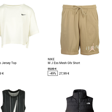
XS
S
s cher et Promos Vêtements
Vêtements pas cher et Promos Vêtements
nouvelle dimension à votre look
Le débardeur DNA anti-transpiration rend
avec ce tee-shirt. Il présente un
hommage à une année historique du
basketball pour les rookies [...]
NIKE
 Jersey Top
M J Ess Mesh Gfx Short
55,00 €
9 €
-49%
27,99 €
XS
S
M
L
XL
s cher et Promos Vêtements
Vêtements pas cher et Promos Vêtements
 look décontracté avec ce haut en
Un look au top, décontracté et classique.
su côtelé est plus léger que le tissu
Attends. Est-ce qu'on parle de toi ou de ce
short ? Les [...]