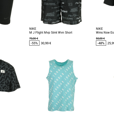
NIKE
NIKE
M J Flight Mvp Stmt Wvn Short
Wms Nsw Ess
70,00 €
50,00 €
-55%
30,99 €
-48%
25,9
XS
XL
XS
S
M
omos Vêtements
Vêtements pas cher et Promos Vêtements
Vêtements pa
. Ce short Nike
Prépare-toi à affronter les chaudes journées
Dis bonjour 
le à la technologie
d'été avec ce short léger. Son tissu tissé
légèrement 
]
respirant [...]
ample [...]