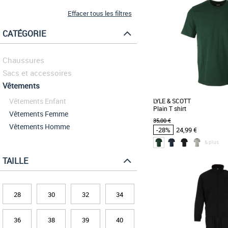
Effacer tous les filtres
CATÉGORIE
Chaussures
Sacs et accessoires
Vêtements
Vêtements Enfant
LYLE & SCOTT
Plain T shirt
Vêtements Femme
35,00 €
Vêtements Homme
-28%
24,99 €
& plus
TAILLE
XS
M
L
Vêtements pas cher et Pr
Conçu pour épouser parfait
il vous offre un look clas
28
30
32
34
Nous [...]
36
38
39
40