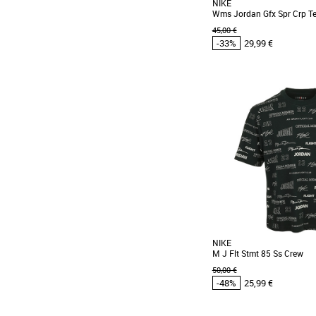
NIKE
Wms Jordan Gfx Spr Crp T
45,00 €
-33%
29,99 €
XS
M
L
Vêtements pas cher et Pr
Affichez un look digne de
shirt court et ample est de
l'imprimé [...]
NIKE
M J Flt Stmt 85 Ss Crew
50,00 €
-48%
25,99 €