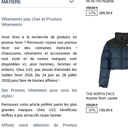
MATIÈRE
96 RETRO Nuptse
350,00 €
-17%
289,99 €
Vêtements pas cher et Promos
Vêtements
XS
XXL
Vous êtes à la recherche de produits en
Vêtements pas cher et Pr
promos hiver ? Retrouvez toutes nos promos
Découvrez la doudoune 
RETRO Nuptse, un inco
hiver sur des centaines d'articles !
affronter les saisons automn
Chaussures, vêtements et accessoires de
tout style et de toutes marques sont
disponibles ici, pour hommes, femmes et
enfants. Chez U23, pas besoin d'attendre les
Soldes hiver 2026 (du 24 juin au 28 juillet
2026) pour faire de bonnes affaires !
Des Promos Vêtements pour tous les
THE NORTH FACE
styles !
Nuptse Short Jacket
Retrouvez votre article préféré parmi les plus
320,00 €
grandes marques. Chez U23, bénéficiez
-37%
199,99 €
d'offres à prix attractifs toute l'année.
Affinez votre sélection de Promos