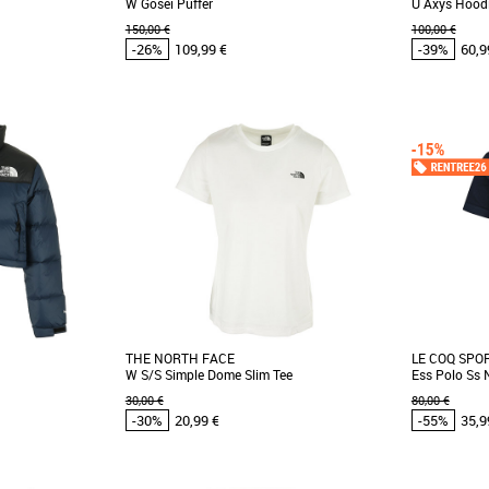
W Gosei Puffer
U Axys Hood
150,00 €
100,00 €
-26%
109,99 €
-39%
60,9
XS
XS
omos Vêtements
Vêtements pas cher et Promos Vêtements
Vêtements pa
The North Face 96
Adoptez un look moderne et fonctionnel avec
Le Sweat The
ntournable pour
la Gosei Puffer de The North Face pour femme.
un mélange 
ales [...]
Conçue pour [...]
confort. Fabri
THE NORTH FACE
LE COQ SPO
W S/S Simple Dome Slim Tee
Ess Polo Ss 
30,00 €
80,00 €
-30%
20,99 €
-55%
35,9