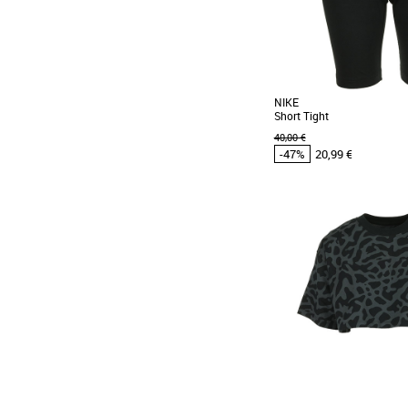
NIKE
Short Tight
40,00 €
-47%
20,99 €
XS
S
L
Vêtements pas cher et Pr
SOUPLESSE ET MAINTIEN
associe un tissu extensib
Dri-FIT pour te permettre [...