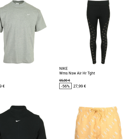
XS
s cher et Promos Vêtements
Vêtements pas cher et Promos Vêtements
 : - Polo manches courtes - Jersey
Confectionné dans une toile de coton
" Coton/Polyester/Elasthane -
impeccable et présentant une coupe
.]
d'inspiration militaire, ce [...]
NIKE
Wms Nsw Air Hr Tght
65,00 €
9 €
-56%
27,99 €
XS
s cher et Promos Vêtements
Vêtements pas cher et Promos Vêtements
T STYLE DÉCONTRACTÉ. La
Enfile ce legging Air pour profiter d'un confort
 classique peut rester tendance.
absolu. Conçu dans un tissu en jersey
e Sportswear [...]
extensible, [...]