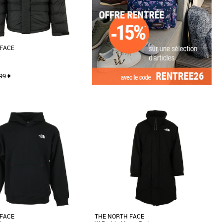
 FACE
99 €
XL
XXL
s cher et Promos Vêtements
la doudoune The North Face
, un incontournable pour les
hes. Confectionnée [...]
 FACE
THE NORTH FACE