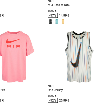
NIKE
M J Ess Gx Tank
35,00 €
9 €
-57%
14,99 €
XS
S
s cher et Promos Vêtements
Vêtements pas cher et Promos Vêtements
-R-D-A-N de la tête aux pieds. Ce
Ce haut Jordan est parfait à porter pour les
ger est idéal pour la saison, avec
saisons estivales. Doux, agréable et léger,
portez [...]
NIKE
r Bf
Dna Jersey
55,00 €
9 €
-52%
25,99 €