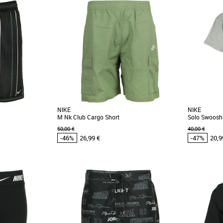
XS
XS
omos Vêtements
Vêtements pas cher et Promos Vêtements
Vêtements pa
Face Nuptse Short
Les teintes claires et estivales se combinent au
Plus produit
ombine style et
coton mélangé léger, respirant et confortable.
piqué "Perf
 [...]
Découvrez [...]
Traitement [..
NIKE
NIKE
M Nk Club Cargo Short
Solo Swoosh
50,00 €
40,00 €
-46%
26,99 €
-47%
20,9
XS
S
XS
S
omos Vêtements
Vêtements pas cher et Promos Vêtements
Vêtements pa
nspiration rend
Confectionné dans une toile de coton
CONFORT E
 historique du
impeccable et présentant une coupe
preuve qu'un
..]
d'inspiration militaire, ce [...]
Le t-shirt Nik