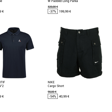
ie
W Padded Long Parka
320,00 €
9 €
-37%
199,99 €
XS
S
M
L
s cher et Promos Vêtements
Vêtements pas cher et Promos Vêtements
 North Face U Axys Hoodie offre
La parka The North Face W Padded Long
parfait de style urbain et de
Parka allie style et protection contre le froid.
qué [...]
Avec son isolation [...]
RTIF
NIKE
N°2
Cargo Short
90,00 €
9 €
-54%
40,99 €