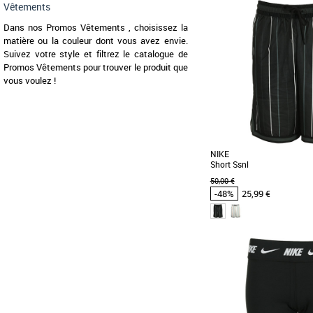
XS
S
M
L
Vêtements
Vêtements pas cher et Pr
Dans nos Promos Vêtements , choisissez la
La doudoune The North 
Jacket pour femme c
matière ou la couleur dont vous avez envie.
performance avec son design
Suivez votre style et filtrez le catalogue de
Promos Vêtements pour trouver le produit que
vous voulez !
NIKE
Short Ssnl
50,00 €
-48%
25,99 €
XS
S
M
Vêtements pas cher et Pr
Ce short DNA anti-tra
hommage à une année
basketball pour les rookies [.