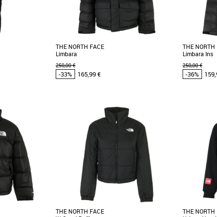
THE NORTH FACE
THE NORTH
Limbara
Limbara Ins
250,00 €
250,00 €
-33%
165,99 €
-36%
159,
XS
S
M
L
XS
S
M
L
omos Vêtements
Vêtements pas cher et Promos Vêtements
Vêtements pa
t Sergio Tacchini
Inspirée d'une véritable icône The North Face,
Découvrez 
es amateurs de mode
cette doudoune à isolation synthétique légère
LIMBARA Ins
Limbara [...]
saisons fraîc
THE NORTH FACE
THE NORTH