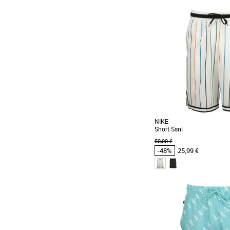
XS
Vêtements pas cher et Pr
LE STYLE FLIGHT, EN TOU
votre envol avec le tee-shi
Club pour hommes [...]
NIKE
Short Ssnl
50,00 €
-48%
25,99 €
XS
S
M
XL
XXL
Vêtements pas cher et Pr
Ce short DNA anti-tra
hommage à une année
basketball pour les rookies [.