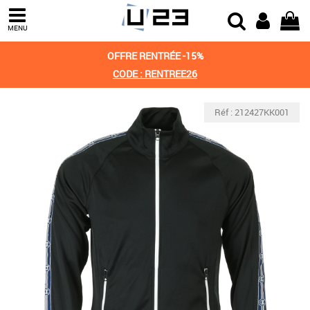
MENU
OFFRE RENTRÉE -15%
CODE : RENTREE26
Réf : 212427KK001