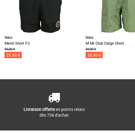
Nike
Nike
Mesh Short F2
M Nk Club Cargo Short
55,00 €
50,00 €
25,99 €
26,99 €
Livraison offerte
en points relais
dès 75€ d'achat