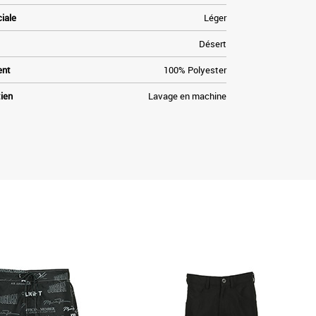
ciale
Léger
Désert
ent
100% Polyester
tien
Lavage en machine