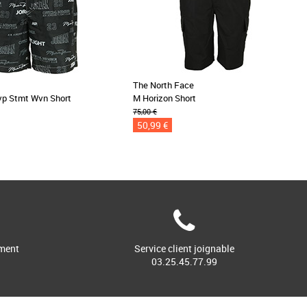
The North Face
vp Stmt Wvn Short
M Horizon Short
75,00 €
50,99 €
ment
Service client joignable
03.25.45.77.99