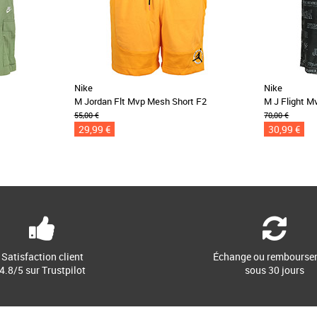
Nike
Nike
M Jordan Flt Mvp Mesh Short F2
M J Flight M
55,00 €
70,00 €
29,99 €
30,99 €
Satisfaction client
Échange ou rembourse
4.8/5 sur Trustpilot
sous 30 jours