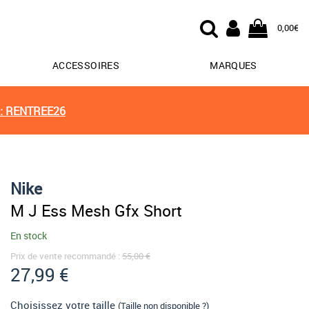
0,00€
ACCESSOIRES
MARQUES
: RENTREE26
Nike
M J Ess Mesh Gfx Short
En stock
Prix de vente recommandé :
55,00 €
27,99 €
Choisissez votre taille
(Taille non disponible ?)