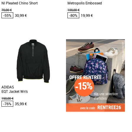
Nl Pleated Chino Short
Metropolis Embossed
70,00 €
100,00 €
-55%
30,99 €
-80%
19,99 €
30
32
34
36
38
32
34
36
Vêtements pas cher et Promos
Vêtements pas cher et Promos
Vêtements
Vêtements
Ce short chino plissé sur le devant est
Plus produit : - Pour hommes - Couleur :
conçu pour durer toute la vie. Sa coupe
noir - Motifs sur le short - Matières :
décontractée offre [...]
polyester et élasthanne
ADIDAS
EQT Jacket Wn's
150,00 €
-76%
35,99 €
34
36
38
40