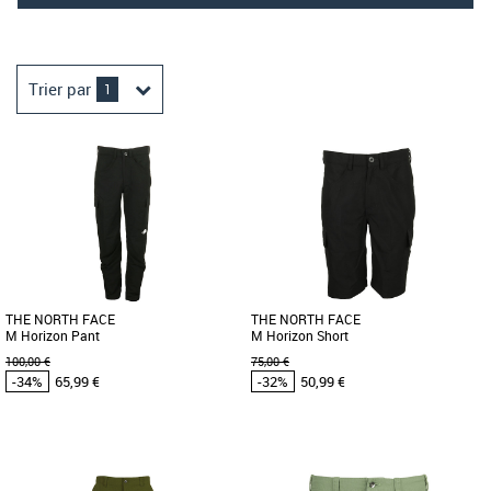
Trier par
1
THE NORTH FACE
THE NORTH FACE
M Horizon Pant
M Horizon Short
100,00 €
75,00 €
-34%
65,99 €
-32%
50,99 €
34
36
38
30
32
34
36
38