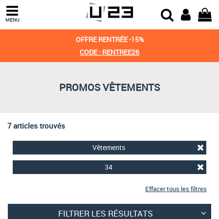
Trier par
MENU
Derniers arrivages
OFFRE RENTRÉE -15%
Prix croissant
CODE : RENTREE26
Prix décroissant
PROMOS VÊTEMENTS
Meilleures remises
7 articles trouvés
Vêtements
34
Effacer tous les filtres
FILTRER LES RÉSULTATS