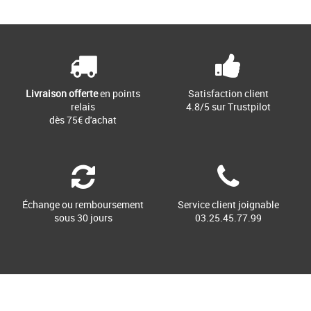
Page
1
/ 1
Vêtements pas cher et Promos
Vêtements
Cultissime depuis son lancement dans
les 90's, la série adidas Equipment est
réinventée pour aujourd'hui. [...]
Livraison offerte
en points
Satisfaction client
relais
4.8/5 sur Trustpilot
dès 75€ d'achat
Échange ou remboursement
Service client joignable
sous 30 jours
03.25.45.77.99