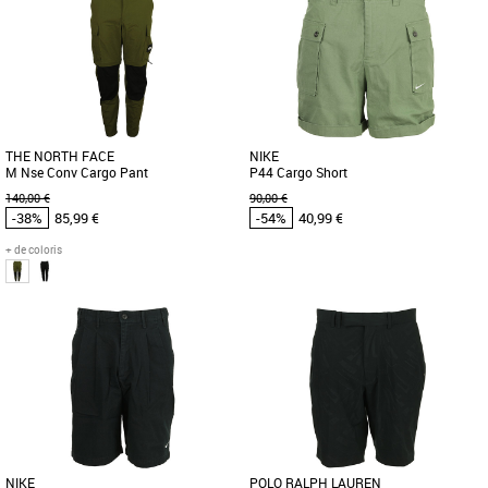
Vêtements pas cher et Promos
Vêtements pas cher et Promos
Vêtements
Vêtements
Robuste, léger et résistant à toute
Ce short léger et confortable vous
épreuve, ce pantalon Horizon circulaire
accompagnera dans toutes vos sorties
adopte une coupe cargo [...]
en montagne. Il possède de [...]
THE NORTH FACE
NIKE
M Nse Conv Cargo Pant
P44 Cargo Short
140,00 €
90,00 €
-38%
85,99 €
-54%
40,99 €
+ de coloris
34
36
38
30
32
34
36
38
Vêtements pas cher et Promos
Vêtements pas cher et Promos
Vêtements
Vêtements
Ce pantalon polyvalent offre confort et
Confectionné dans une toile de coton
protection dans des conditions météo
impeccable et présentant une coupe
changeantes. Léger [...]
d'inspiration militaire, ce [...]
NIKE
POLO RALPH LAUREN